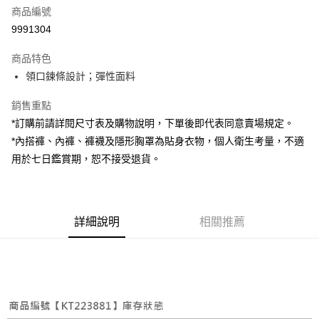
商品編號
超商取貨付款
9991304
LINE Pay
商品特色
Apple Pay
領口鍊條設計；彈性面料
街口支付
銷售重點
*訂購前請詳閱尺寸表及購物說明，下單後即代表同意賣場規定。
Google Pay
*內搭褲、內褲、褲襪及隱形胸罩為貼身衣物，個人衛生考量，不適
大哥付你分期
用於七日鑑賞期，恕不接受退貨。
相關說明
【大哥付你分期使用說明】
AFTEE先享後付
1.本服務由台灣大哥大提供，台灣大哥大用戶可立即使用無須另外申請。
2.付款方式選擇「大哥付你分期」，訂單成立後會自動跳轉到大哥付的交易
相關說明
詳細說明
相關推薦
流程，驗證手機門號後，選擇欲分期的期數、繳款截止日，確認付款後即完
【關於「AFTEE先享後付」】
成交易。
ATM付款
AFTEE先享後付是「在收到商品之後才付款」的支付方式。 讓您購物簡單
3.實際核准額度、可分期數及費用金額請依後續交易確認頁面所載為準。
便利好安心！
4.訂單成立30分鐘內，如未前往確認交易或遇審核未通過，訂單將自動取
１．簡單：不需註冊會員、不需綁卡、不需儲值。
運送方式
消。如遇「轉專審核」未通過狀況，表示未達大哥付你分期系統評分，恕無
２．便利：只要手機號碼，簡訊認證，即可結帳。
法說明評估內容。
３．安心：先確認商品／服務後，再付款。
全家取貨付款
【繳款方式說明】
1.分期款項不併入電信帳單，「大哥付你分期」於每月結算日後寄送繳費提
每筆NT$60，滿NT$1,800(含以上)免運費