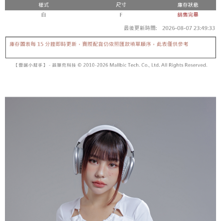
【「AFTEE先享後付」結帳流程】
醒簡訊。
１．於結帳方式選擇「AFTEE先享後付」後，將跳轉至「AFTEE先享後付」
2.透過簡訊連結打開帳單後，可選擇「超商條碼／台灣大直營門市／銀行轉
付款後全家取貨
結帳頁面，進行簡訊認證並確認金額後，即可完成結帳。
帳／街口支付／iPASS MONEY」等通路繳費。
２．訂單成立數日內，您將收到繳費通知簡訊。
每筆NT$60，滿NT$1,600(含以上)免運費
３．收到繳費通知簡訊後14天內，點擊此簡訊中的連結，可透過四大超商／
【注意事項】
ATM／網路銀行／等多元方式進行付款，方視為交易完成。
已關閉，請勿下單
1.本服務係由「台灣大哥大股份有限公司」（以下簡稱本公司）所提供，讓
※ 請注意：結帳手續完成當下不需立刻繳費，但若您需要取消訂單，請聯絡
用戶於交易時，得透過本服務購買商品或服務，並由商店將買賣／分期付款
每筆NT$10,000
購買商品的店家。未經商家同意取消之訂單仍視為有效，需透過AFTEE先享
買賣價金債權讓與本公司後，依約使用本公司帳單繳交帳款。
後付繳納相關費用。
2.基於同意付款使用「大哥付你分期」之契約關係目的，商店將以您的個人
已關閉，請勿下單(付取)
※ 交易是否成功請以「AFTEE先享後付 」之結帳頁面顯示為準，若有關於
資料（包含姓名、電話或地址）提供予台灣大哥大進項蒐集、處理及利用，
是否繳費成功／繳費後需取消欲退款等相關疑問，請聯繫「AFTEE先享後付
每筆NT$10,000
由本公司與您本人進行分期帳單所需資料之確認、核對及更正。
客戶支援中心」
https://netprotections.freshdesk.com/support/home
3.完整用戶服務條款，請詳閱以下連結：
https://oppay.tw/userRule
7-11取貨付款
【注意事項】
１．透過由恩沛科技股份有限公司提供之「AFTEE先享後付」服務完成之交
每筆NT$60，滿NT$1,800(含以上)免運費
易，需依本服務之必要範圍內提供個人資料，並將交易相關給付款項請求債
權轉讓予恩沛科技股份有限公司。
付款後7-11取貨
２．關於個人資料處理事宜，請瀏覽以下網址：
每筆NT$60，滿NT$1,600(含以上)免運費
https://aftee.tw/terms/#terms3
３．未成年的使用者請事先徵得法定代理人或監護人之同意方可使用
宅配
「AFTEE先享後付」，若未經同意申辦者引起之損失，本公司不負相關責
任。
每筆NT$100，滿NT$2,500(含以上)免運費
４．使用「AFTEE先享後付」時，將依據個別帳號之用戶狀況，依本公司即
時審查核予不同之上限額度；若仍有額度不足之情形，本公司將視審查結果
國家/地區配送
查看運費
請求用戶進行身份認證。