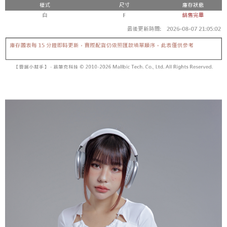
5. 收到商品當下無需繳費，確認無誤後，請再利用繳費通知簡訊或AFTEE
1. 分期款项不并入电信账单，“大哥付你分期”于每月结算日后寄送缴费提醒
APP於四大便利商店‧ATM/網銀等方式進行付款。
短信。
付款後全家取貨
2. 通过短信链接打开账单后，可选择 “超商条码／台湾大直营门市／银行转
請留意繳費期限為 14 天。唯有下載 AFTEE App 成為 AFTEE 會員者方能享
每笔NT$60，满NT$1,600(含以上)免运费
账／街口支付／iPASS MONEY”等通路缴费。
有最長 45 天內付款之服務。
已關閉，請勿下單
【注意事项】
繳費期限，為商家向您請款的時間，再加上使用AFTEE可延長的天數所計算
1. 本服务系由 “台湾大哥大股份有限公司”所提供，让用户于交易时，得通过
每笔NT$10,000
出。使用AFTEE下訂可以延長您收到商品前的繳費天數，但無法保證一定能
本服务购买商品或服务，并由商店将买卖／分期付款买卖价金债权让与本公
夠在期限內收到商品(例如:預購商品或預計到貨時間較長者)。因此無論收到
司后，依约使用本公司账单缴交账款。
已關閉，請勿下單(付取)
商品與否，仍需要請您在AFTEE規定的時間內完成繳費。
2. 基于同意付款使用 “大哥付你分期”之契约关系目的，商店将以您的个人资
每笔NT$10,000
料（包含姓名、电话或地址）提供予台湾大哥大进项收集、处理及利用，由
二、付款限制
台湾大哥大与本人进行分期账单所需资料之确认、核对及更正。
1. 初次使用 AFTEE 時，將依認證結果及本公司審查結果，核予每個人不同
7-11取貨付款
3. 完整用户服务条款，请详阅以下链接：
https://oppay.tw/userRule
之上限額度
2. 結帳金額須大於NT$30
每笔NT$60，满NT$1,800(含以上)免运费
3. 目前僅支援台灣會員
付款後7-11取貨
三、聲明條款
每笔NT$60，满NT$1,600(含以上)免运费
「AFTEE先享後付」(下稱本服務)乃由恩沛科技股份有限公司(下稱 AFTEE )
所提供，並由 AFTEE 向您收取款項。因使用本服務所須提供之個人資料(包
宅配
含但不限於訂購人姓名、電話，收件人姓名、電話、收件地址)，將交付予
AFTEE 於本服務必要服務範圍內運用。關於 AFTEE 對於個人資料之蒐集、
每笔NT$100，满NT$2,500(含以上)免运费
處理、利用，詳參 AFTEE 官網之『個人資料蒐集、處理及利用告知聲明』
（
https://aftee.tw/privacypolicy/
）。
國家/地區配送
查看运费