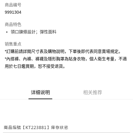
商品编号
超商取货付款
9991304
LINE Pay
商品特色
Apple Pay
領口鍊條設計；彈性面料
街口支付
销售重点
*訂購前請詳閱尺寸表及購物說明，下單後即代表同意賣場規定。
Google Pay
*內搭褲、內褲、褲襪及隱形胸罩為貼身衣物，個人衛生考量，不適
大哥付你分期
用於七日鑑賞期，恕不接受退貨。
相关说明
【大哥付你分期使用说明】
AFTEE先享后付
1. 本服务由台湾大哥大提供，电信用户可立即使用无须另外申请。（限个人
月租型门号，不开放公司户及预付卡使用）
相关说明
详细说明
相关推荐
2. 付款方式选择 “大哥付你分期”，订单成立后会自动跳转到大哥付的交易流
一、關於 AFTEE先享後付
程，验证手机门号后，选择欲分期的期数、缴款截止日，确认付款后即完成
ATM付款
1. 於付款方式選擇AFTEE先享後付，將跳出AFTEE先享後付手機驗證視
交易。
窗。
3. 实际核准额度、可分期数及费用金额请依后续交易确认页面所载为准。
2. 進行簡訊驗證之後，即可完成結帳手續。
运送方式
4. 订单成立30分钟内，如未前往确认交易或遇审核未通过，订单将自动取
3. 訂單確認後不需事先繳費，商品會配送至您的指定地址。
消。如遇 “转专审核”未通过状况，表示未达系统评分，恕无法说明评估内
4. 下訂完成後，您的手機會收到一封繳費通知簡訊，APP會員則會收到
全家取貨付款
容。
AFTEE APP推播通知。
【缴款方式说明】
每笔NT$60，满NT$1,800(含以上)免运费