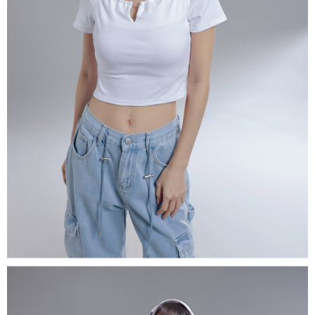
若款項超過繳費期限，將根據當次的金額加收年利率 16% 的逾期滯納金。
未成年的使用者，請事先徵得法定代理人或監護人之同意方可使用
AFTEE。
若您對於個人資料之處理、利用有任何疑問，或欲行使相關法律權利，請聯
繫恩沛科技股份有限公司。若您不同意我們將上開所示之個人資料，連同必
要之購買訂單資訊提供予 AFTEE ，或讓 AFTEE 蒐集處理利用您的個人資
料，請勿選用本服務。