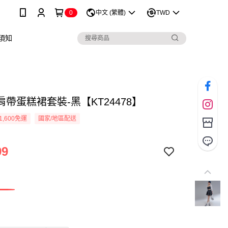
0
中文 (繁體)
TWD
須知
帶蛋糕裙套裝-黑【KT24478】
1,600免運
國家/地區配送
99