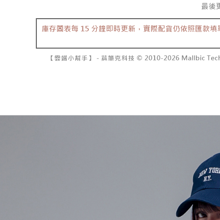
7-11取貨
１．透過由
交易，需
每筆NT$6
求債權轉
２．關於
付款後7-1
https://aft
每筆NT$6
３．未成
「AFTE
宅配
任。
４．使用「
每筆NT$1
即時審查
結果請求
國家/地區
５．嚴禁
形，恩沛
動。