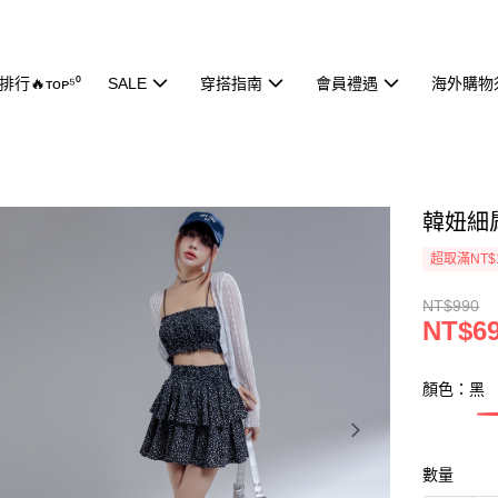
行🔥ᴛᴏᴘ⁵⁰
SALE
穿搭指南
會員禮遇
海外購物
韓妞細肩
超取滿NT$
NT$990
NT$6
顏色：黑
數量