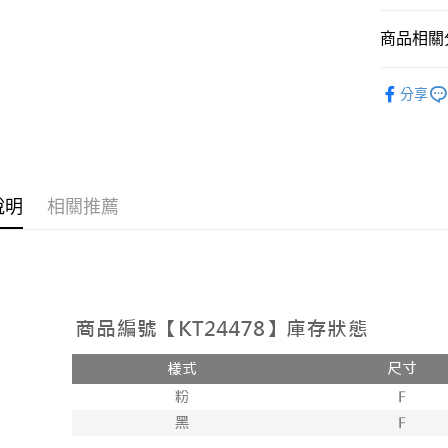
相關說明
【大哥付
商品相關分
AFTEE先
1.本服務
2.付款方
相關說明
人氣商品
流程，驗
【關於「A
分享
ATM付款
完成交易
AFTEE
【套裝兩
3.實際核
便利好安
4.訂單成
１．簡單
消。如遇
２．便利
運送方式
無法說明
３．安心
【繳款方
全家取貨
說明
相關推薦
1.分期款
【「AFT
醒簡訊。
每筆NT$6
１．於結帳
2.透過簡
付」結帳
帳／街口支
付款後全
２．訂單
３．收到繳
每筆NT$6
【注意事
／ATM／
1.本服務
※ 請注意
已關閉，
用戶於交
絡購買商品
款買賣價
先享後付
每筆NT$10
2.基於同
※ 交易是
資料（包
是否繳費成
已關閉，請
用，由本
付客戶支
每筆NT$10
3.完整用
【注意事