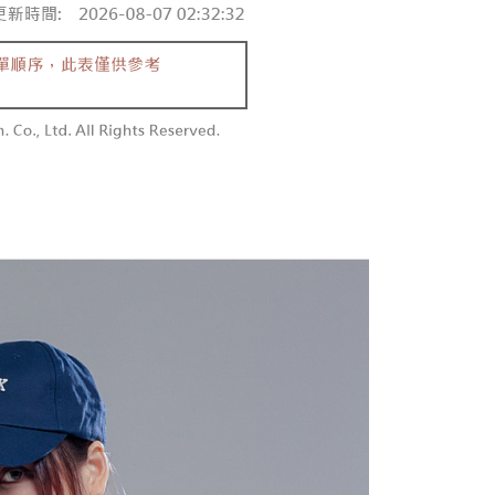
付款
恩沛科技股份有限公司提供之「AFTEE先享後付」服務完成之
依本服務之必要範圍內提供個人資料，並將交易相關給付款項請
0，滿NT$1,800(含以上)免運費
讓予恩沛科技股份有限公司。
個人資料處理事宜，請瀏覽以下網址：
1取貨
ee.tw/terms/#terms3
0，滿NT$1,600(含以上)免運費
年的使用者請事先徵得法定代理人或監護人之同意方可使用
E先享後付」，若未經同意申辦者引起之損失，本公司不負相關責
AFTEE先享後付」時，將依據個別帳號之用戶狀況，依本公司
00，滿NT$2,500(含以上)免運費
核予不同之上限額度；若仍有額度不足之情形，本公司將視審查
用戶進行身份認證。
配送
查看運費
一人註冊多個帳號或使用他人資訊註冊。若發現惡意使用之情
科技股份有限公司將有權停止該用戶之使用額度並採取法律行