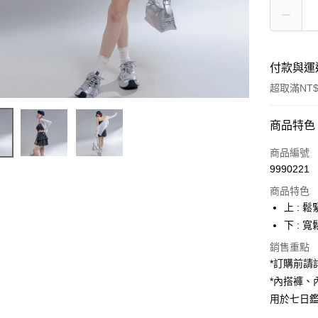
付款與運
超取滿NT$
付款方式
商品特色
信用卡一
商品編號
9990221
超商取貨
商品特色
LINE Pay
上 : 
下 : 
Apple Pay
銷售重點
街口支付
*訂購前
*內搭褲
Google Pa
用於七日
大哥付你