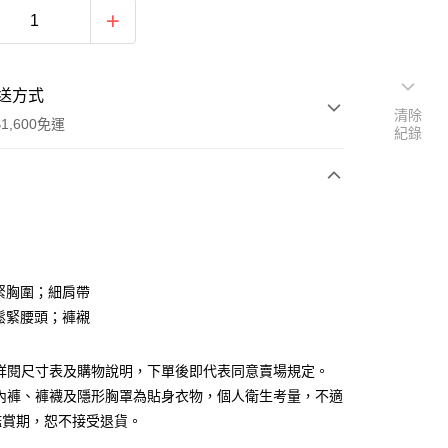
送方式
清除
1,600免運
紀錄
次付款
付款
鬆緊胸圍；細肩帶
寬鬆緊腰頭；褲襯
請詳閱尺寸表及購物說明，下單後即代表同意賣場規定。
、內褲、褲襪及隱形胸罩為貼身衣物，個人衛生考量，不適
y
鑑賞期，恕不接受退貨。
分期