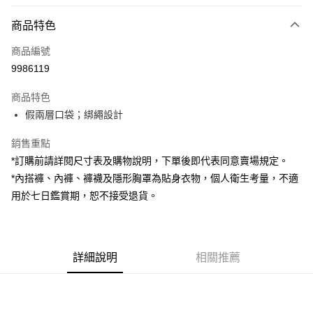
付款方式
商品特色
信用卡一次付款
商品編號
超商取貨付款
9986119
LINE Pay
商品特色
Apple Pay
假兩層口袋；綁繩設計
街口支付
銷售重點
*訂購前請詳閱尺寸表及購物說明，下單後即代表同意賣場規定。
Google Pay
*內搭褲、內褲、褲襪及隱形胸罩為貼身衣物，個人衛生考量，不適
大哥付你分期
用於七日鑑賞期，恕不接受退貨。
相關說明
【大哥付你分期使用說明】
AFTEE先享後付
1.本服務由台灣大哥大提供，台灣大哥大用戶可立即使用無須另外申請。
2.付款方式選擇「大哥付你分期」，訂單成立後會自動跳轉到大哥付的交易
相關說明
詳細說明
相關推薦
流程，驗證手機門號後，選擇欲分期的期數、繳款截止日，確認付款後即完
【關於「AFTEE先享後付」】
成交易。
ATM付款
AFTEE先享後付是「在收到商品之後才付款」的支付方式。 讓您購物簡單
3.實際核准額度、可分期數及費用金額請依後續交易確認頁面所載為準。
便利好安心！
4.訂單成立30分鐘內，如未前往確認交易或遇審核未通過，訂單將自動取
１．簡單：不需註冊會員、不需綁卡、不需儲值。
運送方式
消。如遇「轉專審核」未通過狀況，表示未達大哥付你分期系統評分，恕無