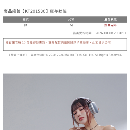
２．便利：只要手機號碼，簡訊認證，即可結帳。
法說明評估內容。
３．安心：先確認商品／服務後，再付款。
全家取貨付款
【繳款方式說明】
1.分期款項不併入電信帳單，「大哥付你分期」於每月結算日後寄送繳費提
每筆NT$60，滿NT$1,800(含以上)免運費
【「AFTEE先享後付」結帳流程】
醒簡訊。
１．於結帳方式選擇「AFTEE先享後付」後，將跳轉至「AFTEE先享後付」
2.透過簡訊連結打開帳單後，可選擇「超商條碼／台灣大直營門市／銀行轉
付款後全家取貨
結帳頁面，進行簡訊認證並確認金額後，即可完成結帳。
帳／街口支付／iPASS MONEY」等通路繳費。
２．訂單成立數日內，您將收到繳費通知簡訊。
每筆NT$60，滿NT$1,600(含以上)免運費
３．收到繳費通知簡訊後14天內，點擊此簡訊中的連結，可透過四大超商／
【注意事項】
ATM／網路銀行／等多元方式進行付款，方視為交易完成。
已關閉，請勿下單
1.本服務係由「台灣大哥大股份有限公司」（以下簡稱本公司）所提供，讓
※ 請注意：結帳手續完成當下不需立刻繳費，但若您需要取消訂單，請聯絡
用戶於交易時，得透過本服務購買商品或服務，並由商店將買賣／分期付款
每筆NT$10,000
購買商品的店家。未經商家同意取消之訂單仍視為有效，需透過AFTEE先享
買賣價金債權讓與本公司後，依約使用本公司帳單繳交帳款。
後付繳納相關費用。
2.基於同意付款使用「大哥付你分期」之契約關係目的，商店將以您的個人
已關閉，請勿下單(付取)
※ 交易是否成功請以「AFTEE先享後付 」之結帳頁面顯示為準，若有關於
資料（包含姓名、電話或地址）提供予台灣大哥大進項蒐集、處理及利用，
是否繳費成功／繳費後需取消欲退款等相關疑問，請聯繫「AFTEE先享後付
每筆NT$10,000
由本公司與您本人進行分期帳單所需資料之確認、核對及更正。
客戶支援中心」
https://netprotections.freshdesk.com/support/home
3.完整用戶服務條款，請詳閱以下連結：
https://oppay.tw/userRule
7-11取貨付款
【注意事項】
１．透過由恩沛科技股份有限公司提供之「AFTEE先享後付」服務完成之交
每筆NT$60，滿NT$1,800(含以上)免運費
易，需依本服務之必要範圍內提供個人資料，並將交易相關給付款項請求債
權轉讓予恩沛科技股份有限公司。
付款後7-11取貨
２．關於個人資料處理事宜，請瀏覽以下網址：
每筆NT$60，滿NT$1,600(含以上)免運費
https://aftee.tw/terms/#terms3
３．未成年的使用者請事先徵得法定代理人或監護人之同意方可使用
宅配
「AFTEE先享後付」，若未經同意申辦者引起之損失，本公司不負相關責
任。
每筆NT$100，滿NT$2,500(含以上)免運費