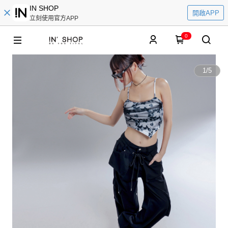
IN SHOP
開啟APP
立刻使用官方APP
0
1
/
5