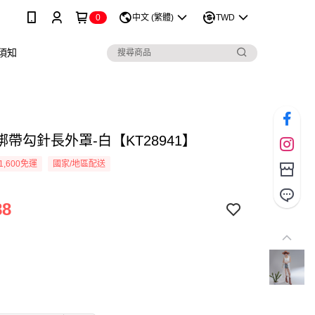
0
中文 (繁體)
TWD
須知
帶勾針長外罩-白【KT28941】
1,600免運
國家/地區配送
88