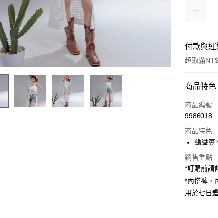
付款與運
超取滿NT$
付款方式
商品特色
信用卡一
商品編號
9986018
超商取貨
商品特色
LINE Pay
編織簍
Apple Pay
銷售重點
*訂購前
街口支付
*內搭褲
用於七日
Google Pa
大哥付你