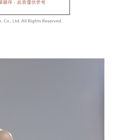
付款
恩沛科技股份有限公司提供之「AFTEE先享後付」服務完成之
依本服務之必要範圍內提供個人資料，並將交易相關給付款項請
0，滿NT$1,800(含以上)免運費
讓予恩沛科技股份有限公司。
個人資料處理事宜，請瀏覽以下網址：
1取貨
ee.tw/terms/#terms3
0，滿NT$1,600(含以上)免運費
年的使用者請事先徵得法定代理人或監護人之同意方可使用
E先享後付」，若未經同意申辦者引起之損失，本公司不負相關責
AFTEE先享後付」時，將依據個別帳號之用戶狀況，依本公司
00，滿NT$2,500(含以上)免運費
核予不同之上限額度；若仍有額度不足之情形，本公司將視審查
用戶進行身份認證。
配送
查看運費
一人註冊多個帳號或使用他人資訊註冊。若發現惡意使用之情
科技股份有限公司將有權停止該用戶之使用額度並採取法律行