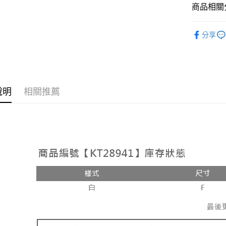
相關說明
商品相關分
【大哥付
AFTEE先
1.本服務
人氣商品
2.付款方
相關說明
分享
流程，驗
【外著】
【關於「A
ATM付款
完成交易
AFTEE
3.實際核
便利好安
4.訂單成
１．簡單
消。如遇
２．便利
運送方式
無法說明
３．安心
說明
相關推薦
【繳款方
全家取貨
1.分期款
【「AFT
醒簡訊。
每筆NT$6
１．於結帳
2.透過簡
付」結帳
帳／街口支
付款後全
２．訂單
３．收到繳
每筆NT$6
【注意事
／ATM／
1.本服務
※ 請注意
已關閉，
用戶於交
絡購買商品
款買賣價
先享後付
每筆NT$10
2.基於同
※ 交易是
資料（包
是否繳費成
已關閉，請
用，由本
付客戶支
每筆NT$10
3.完整用
【注意事