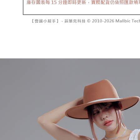
7-11取貨
１．透過由
交易，需
每筆NT$6
求債權轉
２．關於
付款後7-1
https://aft
每筆NT$6
３．未成
「AFTE
宅配
任。
４．使用「
每筆NT$1
即時審查
結果請求
國家/地區
５．嚴禁
形，恩沛
動。