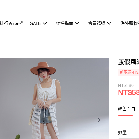
行🔥ᴛᴏᴘ⁵⁰
SALE
穿搭指南
會員禮遇
海外購物
渡假風綁
超取滿NT$
NT$880
NT$5
顏色：白
數量