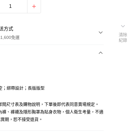
送方式
清除
1,600免運
紀錄
次付款
付款
空；綁帶設計；長版版型
請詳閱尺寸表及購物說明，下單後即代表同意賣場規定。
、內褲、褲襪及隱形胸罩為貼身衣物，個人衛生考量，不適
鑑賞期，恕不接受退貨。
y
分期