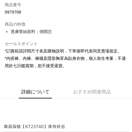
商品番号
コンビニ店頭代金引換
9979708
LINE Pay
商品の特徴
Apple Pay
透膚蕾絲面料；側開岔
JKOPAY
セールスポイント
*訂購前請詳閱尺寸表及購物說明，下單後即代表同意賣場規定。
Google Pay
*內搭褲、內褲、褲襪及隱形胸罩為貼身衣物，個人衛生考量，不適
OP Pay Later
用於七日鑑賞期，恕不接受退貨。
説明
【OP Pay Later 使用説明】
AFTEE代金後払い
1. 本サービスは台湾大哥大によって提供され、台湾大哥大のユーザーは追
加の申請なしで即時に利用可能です。
説明
詳細について
おすすめ関連商品
2. 支払い方法で「OP Pay Later」を選択すると、注文が成立した後に自動
一、 AFTEE代金後払いについて
的に OP Pay Later の取引プロセスに移行し、携帯番号を確認後、分割払
ATM払い
1.お支払い方法でAFTEE代金後払いを選択すると、携帯電話認証ウィンド
いの回数や支払い期限を選択し、支払いを確認すると取引が完了します。
ウが表示されます。
3. 実際の承認額、分割回数および費用については、後続の取引確認ページ
2.SMSで認証してお支払い手続を進めてください。
配送方法
を基準とします。
3.注文するときのお支払いは不要です。商品はご指定の住所に配送されま
4. 注文成立後30分以内に確認取引を行わない場合や審査が通過しない場
す。
全家取貨付款
合、注文は自動的にキャンセルされます。「転専審査」に未通過の状況が
4.ご注文が完了すると、携帯に支払い通知のSMSが届きます。アプリ会員
発生した場合は、システムの評価基準に達していないことを意味し、評価
配送毎にNT$60、NT$1,800以上で送料無料
の場合は、AFTEE アプリプッシュ通知が届きます。