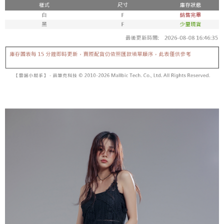
内容についての説明はいたしかねます。
5.商品受け取り時のお支払いは不要です。商品を確かめてから、SMSまた
付款後全家取貨
はアプリの通知に従って、4大コンビニ、またはATM/オンラインバンキン
グでお支払いください。
配送毎にNT$60、NT$1,600以上で送料無料
【支払い方法の説明】
1. 分割払いの金額は電信請求書に統合されず、「OP Pay Later」は毎月の
代金納付期限は最短で 14 日以内ですので、ご注意ください。AFTEE アプ
已關閉，請勿下單
締め日後に支払いリマインダーのSMSを送信します。
リをダウンロードして AFTEE 会員になるとお支払い期限を最長 45 日以内
2. SMSのリンクを通じて請求書を開いた後、「コンビニバーコード／台湾
配送毎にNT$10,000
まで延長できます。
大直営店舗／銀行振込／街口支払い／iPASS MONEY」などのチャネルで
支払いを選択できます。
已關閉，請勿下單(付取)
お支払期限は、ショップが請求した期日と、AFTEEで延長できる日数をも
とに計算されます。AFTEEで注文すると、商品を受け取るまで支払い期限
配送毎にNT$10,000
【注意事項】
を延長できますが、商品を期限内に受け取れない場合があります（例：予
1. 本サービスは「台湾大哥大株式会社」（以下「当社」といいます）によ
約商品や商品到着日が比較的遅い商品）。そのため、商品到着の有無に関
7-11取貨付款
って提供され、ユーザーが取引時に本サービスを通じて商品やサービスを
わらず、AFTEEで指定された期限内にお支払いください。
購入できるようにし、店舗が売買／分割払い売買の債権を当社に譲渡した
配送毎にNT$60、NT$1,800以上で送料無料
後、契約に基づいて当社の請求書で帳款を支払うことになります。
二、支払い限度額
2. 「OP Pay Later」を利用する契約関係の目的から、店舗はあなたの個人
付款後7-11取貨
1.初回 AFTEEを ご利用の際に、認証結果及び当社の審査の結果に基づ
情報（名前、電話または住所を含む）を台湾大哥大に提供し、収集、処理
き、限度額が設定されます。
配送毎にNT$60、NT$1,600以上で送料無料
および利用するために、当社があなた本人と分割請求書に必要な情報の確
2.決済金額は最低NT$20です。
認、照合および修正を行います。
3.現在、台湾の会員のみご利用いただけます。
宅配
3. 完全なユーザーサービス規約については、以下のリンクを参照してくだ
さい：
https://oppay.tw/userRule
三、利用規約「AFTEE代金後払い」（以下当サービスという）はネットプ
配送毎にNT$100、NT$2,500以上で送料無料
ロテクションズ（以下 AFTEE という）が提供し、AFTEEが代金を徴収し
ます。当サービスご利用の際に提供しなければならない個人情報（注文者
國家/地區配送
送料を確認
の氏名、電話番号、受取人の氏名、電話番号、受取人住所を含むがこれに