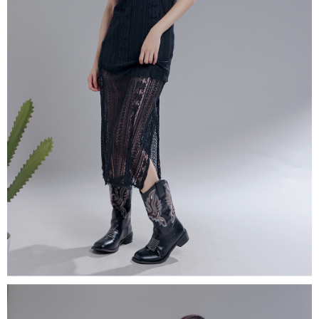
限らない）は、AFTEEに渡され当サービスで必要な範囲内で利用されま
す。AFTEEの個人情報の収集、処理、利用について、詳細はAFTEE公式ホ
ームページの『個人情報の収集、処理及び利用に関する声明』をご参照く
ださい（
https://aftee.tw/privacypolicy/
）。
AFTEEの初回ご利用の際に、審査を通過すれば、最高額がNT$10,000にな
ります。支払い期限を過ぎた場合、その金額に基づいて年利20%の遅延滞
納金が加算されます。未成年の利用者は、事前に法定代理人または後見人
の同意を得ればAFTEEをご利用いただけます。
個人情報の処理、利用について疑問がある、または関連する法律の権利を
行使したい場合は、ネットプロテクションズ
cs_tw@netprotections.co.jp
にご連絡ください。上記に示した個人情報を、必要な購入注文書とあわせ
てAFTEEにご提供いただく、またはAFTEEにあなたの個人情報の収集、処
理、利用を許可することににご同意いただけない場合は、当サービスを選
択しないでください。