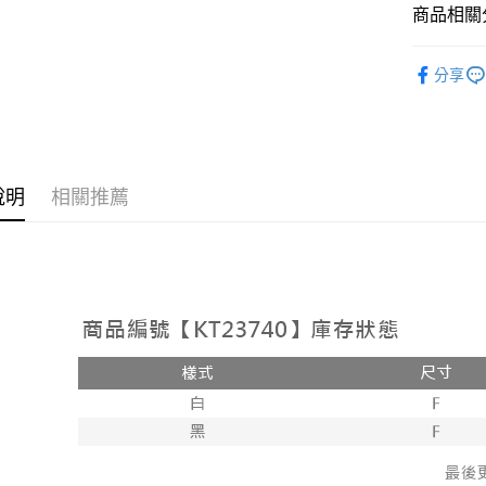
相關說明
商品相關分
【大哥付
AFTEE先
1.本服務
人氣商品
2.付款方
相關說明
分享
流程，驗
【洋裝 ❘
【關於「A
ATM付款
完成交易
AFTEE
3.實際核
便利好安
4.訂單成
１．簡單
消。如遇
２．便利
運送方式
無法說明
３．安心
說明
相關推薦
【繳款方
全家取貨
1.分期款
【「AFT
醒簡訊。
每筆NT$6
１．於結帳
2.透過簡
付」結帳
帳／街口支
付款後全
２．訂單
３．收到繳
每筆NT$6
【注意事
／ATM／
1.本服務
※ 請注意
已關閉，
用戶於交
絡購買商品
款買賣價
先享後付
每筆NT$10
2.基於同
※ 交易是
資料（包
是否繳費成
已關閉，請
用，由本
付客戶支
每筆NT$10
3.完整用
【注意事