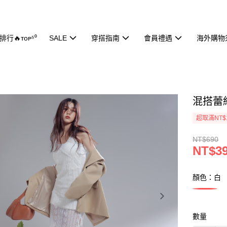
行🔥ᴛᴏᴘ⁵⁰
SALE
穿搭指南
會員禮遇
海外購物
混搭蕾絲
超取滿NT$
NT$690
NT$3
顏色：白
數量