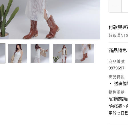
付款與運
超取滿NT$
付款方式
商品特色
信用卡一
商品編號
9979697
超商取貨
商品特色
LINE Pay
透膚蕾
Apple Pay
銷售重點
*訂購前
街口支付
*內搭褲
用於七日
Google Pa
大哥付你