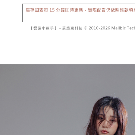
7-11取貨
１．透過由
交易，需
每筆NT$6
求債權轉
２．關於
付款後7-1
https://aft
每筆NT$6
３．未成
「AFTE
宅配
任。
４．使用「
每筆NT$1
即時審查
結果請求
國家/地區
５．嚴禁
形，恩沛
動。