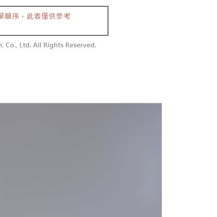
付款
恩沛科技股份有限公司提供之「AFTEE先享後付」服務完成之
依本服務之必要範圍內提供個人資料，並將交易相關給付款項請
0，滿NT$1,800(含以上)免運費
讓予恩沛科技股份有限公司。
個人資料處理事宜，請瀏覽以下網址：
1取貨
ee.tw/terms/#terms3
0，滿NT$1,600(含以上)免運費
年的使用者請事先徵得法定代理人或監護人之同意方可使用
E先享後付」，若未經同意申辦者引起之損失，本公司不負相關責
AFTEE先享後付」時，將依據個別帳號之用戶狀況，依本公司
00，滿NT$2,500(含以上)免運費
核予不同之上限額度；若仍有額度不足之情形，本公司將視審查
用戶進行身份認證。
配送
查看運費
一人註冊多個帳號或使用他人資訊註冊。若發現惡意使用之情
科技股份有限公司將有權停止該用戶之使用額度並採取法律行