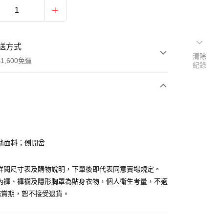
送方式
清除
1,600免運
紀錄
次付款
付款
絲面料；側開岔
請詳閱尺寸表及購物說明，下單後即代表同意賣場規定。
、內褲、褲襪及隱形胸罩為貼身衣物，個人衛生考量，不適
鑑賞期，恕不接受退貨。
y
分期