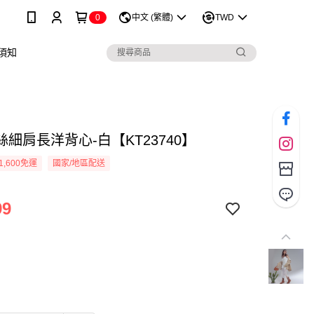
0
中文 (繁體)
TWD
須知
細肩長洋背心-白【KT23740】
1,600免運
國家/地區配送
99