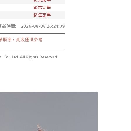
付款
恩沛科技股份有限公司提供之「AFTEE先享後付」服務完成之
依本服務之必要範圍內提供個人資料，並將交易相關給付款項請
0，滿NT$1,800(含以上)免運費
讓予恩沛科技股份有限公司。
個人資料處理事宜，請瀏覽以下網址：
1取貨
ee.tw/terms/#terms3
0，滿NT$1,600(含以上)免運費
年的使用者請事先徵得法定代理人或監護人之同意方可使用
E先享後付」，若未經同意申辦者引起之損失，本公司不負相關責
AFTEE先享後付」時，將依據個別帳號之用戶狀況，依本公司
00，滿NT$2,500(含以上)免運費
核予不同之上限額度；若仍有額度不足之情形，本公司將視審查
用戶進行身份認證。
配送
查看運費
一人註冊多個帳號或使用他人資訊註冊。若發現惡意使用之情
科技股份有限公司將有權停止該用戶之使用額度並採取法律行