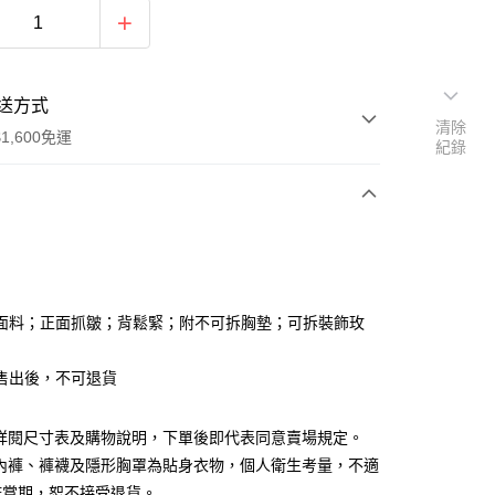
送方式
清除
1,600免運
紀錄
次付款
付款
面料；正面抓皺；背鬆緊；附不可拆胸墊；可拆裝飾玫
售出後，不可退貨
請詳閱尺寸表及購物說明，下單後即代表同意賣場規定。
y
、內褲、褲襪及隱形胸罩為貼身衣物，個人衛生考量，不適
分期
鑑賞期，恕不接受退貨。