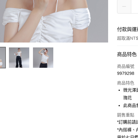
付款與運
超取滿NT$
付款方式
商品特色
信用卡一
商品編號
9979298
超商取貨
商品特色
LINE Pay
微光澤
瑰花
Apple Pay
此商品
街口支付
銷售重點
*訂購前
Google Pa
*內搭褲
大哥付你
用於七日