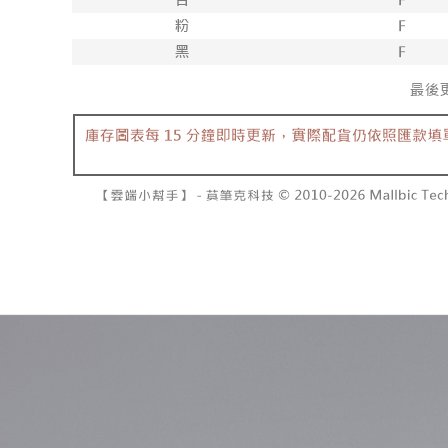
7-11取貨
１．透過由
交易，需
每筆NT$6
求債權轉
２．關於
付款後7-1
https://aft
每筆NT$6
３．未成
「AFTE
宅配
任。
４．使用「
每筆NT$1
即時審查
結果請求
國家/地區
５．嚴禁
形，恩沛
動。