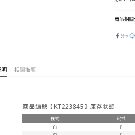
相關說明
【大哥付
AFTEE先
1.本服務
商品相關分
2.付款方
相關說明
流程，驗
【關於「A
ATM付款
人氣商品
完成交易
AFTEE
分享
3.實際核
便利好安
【上衣】
4.訂單成
１．簡單
消。如遇
２．便利
運送方式
無法說明
３．安心
【繳款方
全家取貨
1.分期款
【「AFT
醒簡訊。
說明
相關推薦
每筆NT$6
１．於結帳
2.透過簡
付」結帳
帳／街口支
付款後全
２．訂單
３．收到繳
每筆NT$6
【注意事
／ATM／
1.本服務
※ 請注意
已關閉，
用戶於交
絡購買商品
款買賣價
先享後付
每筆NT$10
2.基於同
※ 交易是
資料（包
是否繳費成
已關閉，請
用，由本
付客戶支
每筆NT$10
3.完整用
【注意事