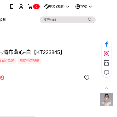
0
中文 (繁體)
TWD
須知
滑布背心-白【KT223845】
1,600免運
國家/地區配送
99