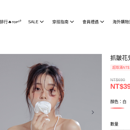
行🔥ᴛᴏᴘ⁵⁰
SALE
穿搭指南
會員禮遇
海外購物
抓皺花兒
超取滿NT$
NT$690
NT$3
顏色：白
數量