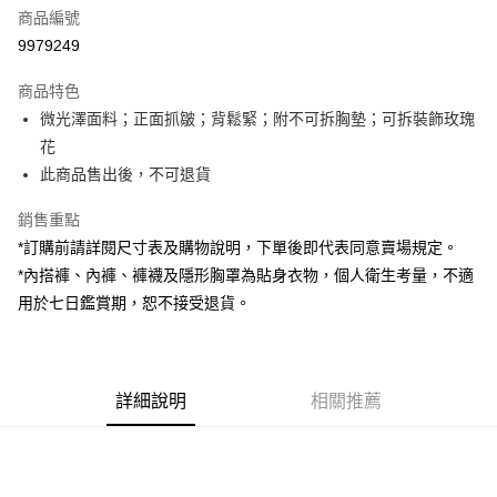
商品編號
超商取貨付款
9979249
LINE Pay
商品特色
Apple Pay
微光澤面料；正面抓皺；背鬆緊；附不可拆胸墊；可拆裝飾玫瑰
花
街口支付
此商品售出後，不可退貨
Google Pay
銷售重點
大哥付你分期
*訂購前請詳閱尺寸表及購物說明，下單後即代表同意賣場規定。
相關說明
*內搭褲、內褲、褲襪及隱形胸罩為貼身衣物，個人衛生考量，不適
【大哥付你分期使用說明】
用於七日鑑賞期，恕不接受退貨。
AFTEE先享後付
1.本服務由台灣大哥大提供，台灣大哥大用戶可立即使用無須另外申請。
2.付款方式選擇「大哥付你分期」，訂單成立後會自動跳轉到大哥付的交易
相關說明
流程，驗證手機門號後，選擇欲分期的期數、繳款截止日，確認付款後即完
【關於「AFTEE先享後付」】
成交易。
ATM付款
AFTEE先享後付是「在收到商品之後才付款」的支付方式。 讓您購物簡單
3.實際核准額度、可分期數及費用金額請依後續交易確認頁面所載為準。
便利好安心！
詳細說明
相關推薦
4.訂單成立30分鐘內，如未前往確認交易或遇審核未通過，訂單將自動取
１．簡單：不需註冊會員、不需綁卡、不需儲值。
運送方式
消。如遇「轉專審核」未通過狀況，表示未達大哥付你分期系統評分，恕無
２．便利：只要手機號碼，簡訊認證，即可結帳。
法說明評估內容。
３．安心：先確認商品／服務後，再付款。
全家取貨付款
【繳款方式說明】
1.分期款項不併入電信帳單，「大哥付你分期」於每月結算日後寄送繳費提
每筆NT$60，滿NT$1,800(含以上)免運費