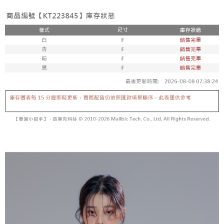
【「AFTEE先享後付」結帳流程】
醒簡訊。
１．於結帳方式選擇「AFTEE先享後付」後，將跳轉至「AFTEE先享後付」
2.透過簡訊連結打開帳單後，可選擇「超商條碼／台灣大直營門市／銀行轉
付款後全家取貨
結帳頁面，進行簡訊認證並確認金額後，即可完成結帳。
帳／街口支付／iPASS MONEY」等通路繳費。
２．訂單成立數日內，您將收到繳費通知簡訊。
每筆NT$60，滿NT$1,600(含以上)免運費
３．收到繳費通知簡訊後14天內，點擊此簡訊中的連結，可透過四大超商／
【注意事項】
ATM／網路銀行／等多元方式進行付款，方視為交易完成。
已關閉，請勿下單
1.本服務係由「台灣大哥大股份有限公司」（以下簡稱本公司）所提供，讓
※ 請注意：結帳手續完成當下不需立刻繳費，但若您需要取消訂單，請聯絡
用戶於交易時，得透過本服務購買商品或服務，並由商店將買賣／分期付款
每筆NT$10,000
購買商品的店家。未經商家同意取消之訂單仍視為有效，需透過AFTEE先享
買賣價金債權讓與本公司後，依約使用本公司帳單繳交帳款。
後付繳納相關費用。
2.基於同意付款使用「大哥付你分期」之契約關係目的，商店將以您的個人
已關閉，請勿下單(付取)
※ 交易是否成功請以「AFTEE先享後付 」之結帳頁面顯示為準，若有關於
資料（包含姓名、電話或地址）提供予台灣大哥大進項蒐集、處理及利用，
是否繳費成功／繳費後需取消欲退款等相關疑問，請聯繫「AFTEE先享後付
每筆NT$10,000
由本公司與您本人進行分期帳單所需資料之確認、核對及更正。
客戶支援中心」
https://netprotections.freshdesk.com/support/home
3.完整用戶服務條款，請詳閱以下連結：
https://oppay.tw/userRule
7-11取貨付款
【注意事項】
１．透過由恩沛科技股份有限公司提供之「AFTEE先享後付」服務完成之交
每筆NT$60，滿NT$1,800(含以上)免運費
易，需依本服務之必要範圍內提供個人資料，並將交易相關給付款項請求債
權轉讓予恩沛科技股份有限公司。
付款後7-11取貨
２．關於個人資料處理事宜，請瀏覽以下網址：
每筆NT$60，滿NT$1,600(含以上)免運費
https://aftee.tw/terms/#terms3
３．未成年的使用者請事先徵得法定代理人或監護人之同意方可使用
宅配
「AFTEE先享後付」，若未經同意申辦者引起之損失，本公司不負相關責
任。
每筆NT$100，滿NT$2,500(含以上)免運費
４．使用「AFTEE先享後付」時，將依據個別帳號之用戶狀況，依本公司即
時審查核予不同之上限額度；若仍有額度不足之情形，本公司將視審查結果
國家/地區配送
查看運費
請求用戶進行身份認證。