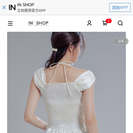
IN SHOP
開啟APP
立刻使用官方APP
0
1
/
4