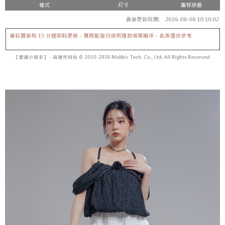
5. 收到商品當下無需繳費，確認無誤後，請再利用繳費通知簡訊或AFTEE
1. 分期款项不并入电信账单，“大哥付你分期”于每月结算日后寄送缴费提醒
APP於四大便利商店‧ATM/網銀等方式進行付款。
短信。
付款後全家取貨
2. 通过短信链接打开账单后，可选择 “超商条码／台湾大直营门市／银行转
請留意繳費期限為 14 天。唯有下載 AFTEE App 成為 AFTEE 會員者方能享
每笔NT$60，满NT$1,600(含以上)免运费
账／街口支付／iPASS MONEY”等通路缴费。
有最長 45 天內付款之服務。
已關閉，請勿下單
【注意事项】
繳費期限，為商家向您請款的時間，再加上使用AFTEE可延長的天數所計算
1. 本服务系由 “台湾大哥大股份有限公司”所提供，让用户于交易时，得通过
每笔NT$10,000
出。使用AFTEE下訂可以延長您收到商品前的繳費天數，但無法保證一定能
本服务购买商品或服务，并由商店将买卖／分期付款买卖价金债权让与本公
夠在期限內收到商品(例如:預購商品或預計到貨時間較長者)。因此無論收到
司后，依约使用本公司账单缴交账款。
已關閉，請勿下單(付取)
商品與否，仍需要請您在AFTEE規定的時間內完成繳費。
2. 基于同意付款使用 “大哥付你分期”之契约关系目的，商店将以您的个人资
每笔NT$10,000
料（包含姓名、电话或地址）提供予台湾大哥大进项收集、处理及利用，由
二、付款限制
台湾大哥大与本人进行分期账单所需资料之确认、核对及更正。
1. 初次使用 AFTEE 時，將依認證結果及本公司審查結果，核予每個人不同
7-11取貨付款
3. 完整用户服务条款，请详阅以下链接：
https://oppay.tw/userRule
之上限額度
2. 結帳金額須大於NT$30
每笔NT$60，满NT$1,800(含以上)免运费
3. 目前僅支援台灣會員
付款後7-11取貨
三、聲明條款
每笔NT$60，满NT$1,600(含以上)免运费
「AFTEE先享後付」(下稱本服務)乃由恩沛科技股份有限公司(下稱 AFTEE )
所提供，並由 AFTEE 向您收取款項。因使用本服務所須提供之個人資料(包
宅配
含但不限於訂購人姓名、電話，收件人姓名、電話、收件地址)，將交付予
AFTEE 於本服務必要服務範圍內運用。關於 AFTEE 對於個人資料之蒐集、
每笔NT$100，满NT$2,500(含以上)免运费
處理、利用，詳參 AFTEE 官網之『個人資料蒐集、處理及利用告知聲明』
（
https://aftee.tw/privacypolicy/
）。
國家/地區配送
查看运费