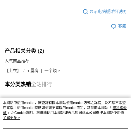
显示电脑版详细说明
客服
产品相关分类 (2)
人气商品推荐
【上衣】
◖ 露肩 ❘ 一字領 ◗
本分类热销
全站排行
本網站中使用cookie，欲查詢有關本網站使用cookie方式之詳情，及若您不希望
热门标签
在電腦上使用cookie時應如何變更電腦的cookie設定，請參閱本網站「
隱私權條
款
」之Cookie聲明。您繼續使用本網站即表示您同意本公司得按本網站使用條款
之Cookie聲明使用cookie。
了解更多 >