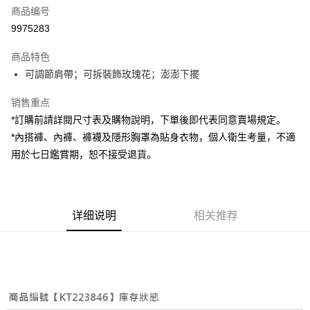
商品编号
超商取货付款
9975283
LINE Pay
商品特色
Apple Pay
可調節肩帶；可拆裝飾玫瑰花；澎澎下擺
街口支付
销售重点
*訂購前請詳閱尺寸表及購物說明，下單後即代表同意賣場規定。
Google Pay
*內搭褲、內褲、褲襪及隱形胸罩為貼身衣物，個人衛生考量，不適
大哥付你分期
用於七日鑑賞期，恕不接受退貨。
相关说明
【大哥付你分期使用说明】
AFTEE先享后付
1. 本服务由台湾大哥大提供，电信用户可立即使用无须另外申请。（限个人
月租型门号，不开放公司户及预付卡使用）
相关说明
详细说明
相关推荐
2. 付款方式选择 “大哥付你分期”，订单成立后会自动跳转到大哥付的交易流
一、關於 AFTEE先享後付
程，验证手机门号后，选择欲分期的期数、缴款截止日，确认付款后即完成
ATM付款
1. 於付款方式選擇AFTEE先享後付，將跳出AFTEE先享後付手機驗證視
交易。
窗。
3. 实际核准额度、可分期数及费用金额请依后续交易确认页面所载为准。
2. 進行簡訊驗證之後，即可完成結帳手續。
运送方式
4. 订单成立30分钟内，如未前往确认交易或遇审核未通过，订单将自动取
3. 訂單確認後不需事先繳費，商品會配送至您的指定地址。
消。如遇 “转专审核”未通过状况，表示未达系统评分，恕无法说明评估内
4. 下訂完成後，您的手機會收到一封繳費通知簡訊，APP會員則會收到
全家取貨付款
容。
AFTEE APP推播通知。
【缴款方式说明】
每笔NT$60，满NT$1,800(含以上)免运费