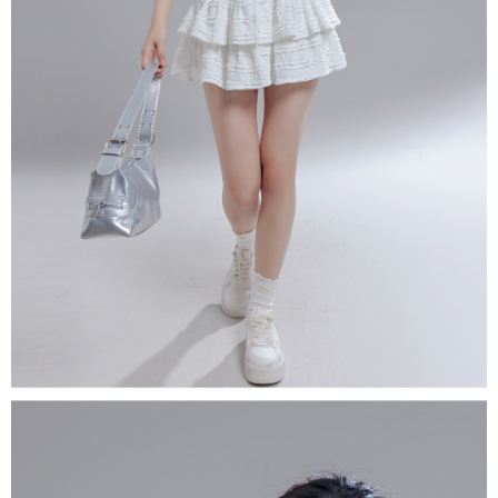
若款項超過繳費期限，將根據當次的金額加收年利率 16% 的逾期滯納金。
未成年的使用者，請事先徵得法定代理人或監護人之同意方可使用
AFTEE。
若您對於個人資料之處理、利用有任何疑問，或欲行使相關法律權利，請聯
繫恩沛科技股份有限公司。若您不同意我們將上開所示之個人資料，連同必
要之購買訂單資訊提供予 AFTEE ，或讓 AFTEE 蒐集處理利用您的個人資
料，請勿選用本服務。