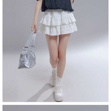
NT$60/pesanan | Penghantaran percuma untuk pesanan
1. Jumlah yang diperakui untuk pengguna kali pertama boleh sehingga
[Nota Penting]
NT$1,600 atau lebih
NT$10,000. Amaun diperakui sebenar yang diluluskan akan berdasarkan
keputusan pensijilan dan semakan oleh AFTEE.
Perkhidmatan ini disediakan oleh Taiwan Mobile Co., Ltd. (“Syarikat”),
宅配
2. Amaun perbelanjaan minimum mestilah lebih besar daripada NT$20.
yang membolehkan pelanggan membeli barangan atau perkhidmatan
3. Pada masa ini hanya tersedia untuk ahli Taiwan.
NT$100/pesanan | Penghantaran percuma untuk pesanan
melalui perkhidmatan ini pada masa transaksi. Hasil daripada pembelian
atau pembayaran ansuran akan dipindahkan oleh peniaga kepada
NT$2,500 atau lebih
Ketiga, Syarat Perkhidmatan
Syarikat, dan pelanggan hendaklah membuat pembayaran mengikut
Perkhidmatan AFTEE Beli Sekarang Bayar Kemudian disediakan oleh NP
perjanjian menggunakan sistem bil Syarikat.
國家/地區配送
Kadar Penghantaran
Taiwan, Inc. dan AFTEE akan membuat bil kepada pengguna. AFTEE
akan menggunakan data peribadi yang dikumpul (termasuk nama
Untuk memenuhi hubungan kontrak yang terjalin melalui persetujuan
pembeli, no. telefon, nama penerima, no. telefon, alamat penerima) untuk
penggunaan OP Pay Later, peniaga akan memberikan maklumat peribadi
penggunaan perkhidmatan. Sila rujuk kepada "Penyata Pengumpulan
anda (termasuk nama, nombor telefon, atau alamat) kepada Syarikat bagi
Data Peribadi, Pemprosesan, Penggunaan"
tujuan pengumpulan, pemprosesan dan penggunaan data yang
(https://aftee.tw/privacypolicy/
) untuk maklumat lanjut.
diperlukan untuk pengebilan ansuran, termasuk pengesahan,
pengesahan semula dan pembetulan.
Jumlah yang diperakui untuk pengguna kali pertama yang lulus
kelulusan boleh sehingga NT$10,000. Jika pengguna tidak membuat
Untuk terma perkhidmatan penuh, sila rujuk pautan berikut:
pembayaran dalam tempoh tersebut, yuran pembayaran lewat sebanyak
https://oppay.tw/userRule
" target="_blank" class="link revert-
20% setahun akan dikenakan. Pengguna bawah umur dikehendaki
style">https://oppay.tw/userRule
mendapatkan kebenaran daripada ibu bapa atau penjaga yang sah
untuk menggunakan AFTEE.
【Panduan Penggunaan Pembayaran Ansuran Gogo】
1. Perkhidmatan ini disediakan oleh Taiwan Mobile, pengguna telefon
Sila hubungi NP Taiwan Inc. di
cs_tw@netprotections.co.jp
jika anda
mudah alih boleh segera menggunakan tanpa perlu memohon lagi.
mempunyai sebarang kebimbangan mengenai pemprosesan dan
(Hanya untuk nombor langganan peribadi, tidak terbuka untuk syarikat
penggunaan pada data peribadi. Jika anda tidak bersetuju dengan data