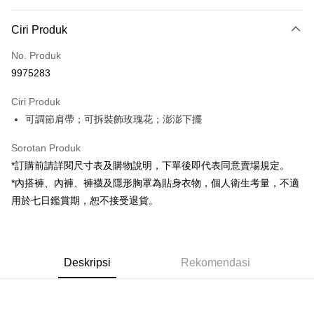
Kaedah Pembayaran
Ciri Produk
Kad Kredit (Bayaran Penuh)
No. Produk
Pengambilan di Kedai Serbaneka
9975283
LINE Pay
Ciri Produk
Apple Pay
可調節肩帶；可拆裝飾玫瑰花；澎澎下擺
JKOPAY
Sorotan Produk
Google Pay
*訂購前請詳閱尺寸表及購物說明，下單後即代表同意賣場規定。
*內搭褲、內褲、褲襪及隱形胸罩為貼身衣物，個人衛生考量，不適
OP Pay Later
用於七日鑑賞期，恕不接受退貨。
Deskripsi
[Terma Penggunaan untuk OP Pay Later]
AFTEE
Perkhidmatan ini disediakan oleh Taiwan Mobile dan tersedia untuk
Deskripsi
pengguna Taiwan Mobile tanpa memerlukan permohonan tambahan.
Deskripsi
Rekomendasi
Pertama, Mengenai Perkhidmatan AFTEE Beli Sekarang Bayar Kemudian
Pemindahan ATM
1. Dengan memilih AFTEE sebagai kaedah pembayaran, mesej
Jika anda memilih OP Pay Later sebagai kaedah pembayaran, sistem
pengesahan AFTEE akan muncul.
akan mengarahkan anda secara automatik ke proses transaksi OP Pay
2. Anda boleh meneruskan pembayaran selepas pengesahan SMS.
Pilihan Penghantaran
Later selepas pesanan dibuat. Anda perlu mengesahkan nombor telefon