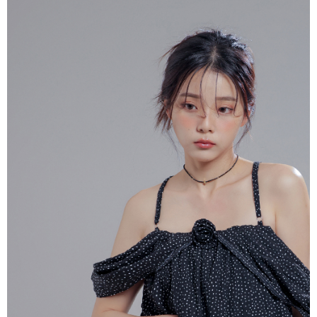
dan kad prabayar)
peribadi yang disenaraikan seperti di atas akan dikumpul dan digunakan
2. Pilihan kaedah pembayaran "Pembayaran Ansuran Gogo", selepas
oleh AFTEE, sila jangan gunakan perkhidmatan ini.
pesanan ditubuhkan, akan secara automatik dialihkan ke proses
transaksi Gogo, selepas pengesahan nombor telefon, pilih bilangan
ansuran yang diingini, tarikh akhir pembayaran, dan setelah
mengesahkan pembayaran, transaksi akan selesai.
3. Jumlah kelulusan sebenar, bilangan ansuran dan jumlah bayaran
adalah berdasarkan halaman pengesahan transaksi seterusnya.
4. Dalam masa 30 minit selepas pesanan ditubuhkan, jika tidak pergi
untuk mengesahkan transaksi atau jika tidak lulus semakan, pesanan
akan dibatalkan secara automatik. Jika terdapat situasi "pindah untuk
semakan khusus" yang tidak lulus, ini menunjukkan bahawa sistem
penilaian tidak mencukupi, tiada penjelasan mengenai kandungan
penilaian boleh diberikan.
【Penerangan Kaedah Pembayaran】
1. Pembayaran ansuran tidak digabungkan dalam bil telekomunikasi,
"Pembayaran Ansuran Gogo" akan menghantar SMS peringatan
pembayaran selepas tarikh penyelesaian bulanan.
2. Melalui pautan SMS untuk membuka bil, anda boleh memilih untuk
membayar melalui "Kod bar kedai serbaneka / Kedai rasmi Taiwan
Mobile / Pemindahan bank / Pembayaran J街口 / iPASS MONEY" dan
saluran lain.
【Nota Penting】