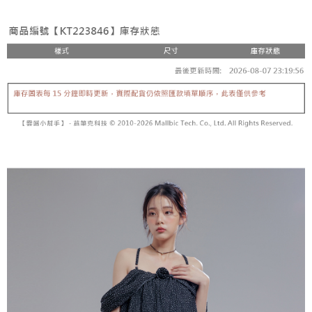
3. Tiada bayaran diperlukan apabila pesanan disahkan. Produk akan
mudah alih anda, memilih bilangan ansuran, dan menetapkan tarikh
dihantar ke alamat yang ditetapkan.
全家取貨付款
akhir pembayaran. Transaksi akan dianggap selesai setelah pembayaran
4. Setelah pesanan disahkan, anda akan menerima SMS pembayaran
disahkan.
NT$60/pesanan | Penghantaran percuma untuk pesanan
manakala ahli aplikasi akan menerima pemberitahuan tolak aplikasi
NT$1,800 atau lebih
AFTEE.
Had kredit yang diluluskan, tempoh ansuran yang tersedia, dan yuran
5. Tiada bayaran diperlukan apabila anda menerima produk. Sila buat
yang dikenakan adalah tertakluk kepada maklumat yang dinyatakan
pembayaran di empat kedai serbaneka utama, ATM atau perbankan
付款後全家取貨
pada halaman pengesahan transaksi seterusnya.
dalam talian dengan SMS pembayaran atau pemberitahuan tolak aplikasi
NT$60/pesanan | Penghantaran percuma untuk pesanan
AFTEE.
Jika transaksi tidak disahkan dalam masa 30 minit selepas pesanan
NT$1,600 atau lebih
dibuat, atau jika permohonan gagal dalam proses semakan, pesanan
Sila ambil perhatian bahawa tempoh pembayaran adalah 14 hari. Walau
akan dibatalkan secara automatik. Jika permohonan gagal pada
已關閉，請勿下單
bagaimanapun, bagi mereka yang telah memuat turun Aplikasi AFTEE
peringkat "semakan manual", ini bermakna kriteria pemarkahan sistem
dan mendaftar sebagai ahli AFTEE boleh menikmati tempoh pembayaran
NT$10,000/pesanan
tidak dipenuhi; butiran penilaian khusus tidak akan didedahkan.
sehingga 45 hari.
已關閉，請勿下單(付取)
[Arahan Pembayaran]
Tempoh pembayaran dikira dari masa kedai meminta pembayaran anda,
ditambah dengan bilangan hari yang boleh dilanjutkan oleh AFTEE. Anda
NT$10,000/pesanan
Pembayaran ansuran melalui OP Pay Later akan dibilkan secara
boleh melanjutkan tempoh pembayaran anda sebelum anda menerima
berasingan dan tidak termasuk dalam bil telekom anda. SMS peringatan
pesanan. Walau bagaimanapun, tiada jaminan bahawa anda boleh
7-11取貨付款
pembayaran akan dihantar selepas kitaran bil bulanan.
menerima pesanan anda semasa tempoh pembayaran (cth.: produk
NT$60/pesanan | Penghantaran percuma untuk pesanan
prapesanan atau produk yang mungkin mengambil masa yang lebih
Selepas mengakses bil melalui pautan dalam SMS, anda boleh
NT$1,800 atau lebih
lama untuk dihantar). Oleh itu, anda dikehendaki membuat pembayaran
menyelesaikan pembayaran anda melalui salah satu saluran berikut: kod
kepada AFTEE dalam tempoh sama ada anda menerima pesanan.
bar kedai serbaneka, kedai runcit Taiwan Mobile, pemindahan bank,
付款後7-11取貨
JKOPay, atau iPASS MONEY.
Kedua, Sekatan Pembayaran