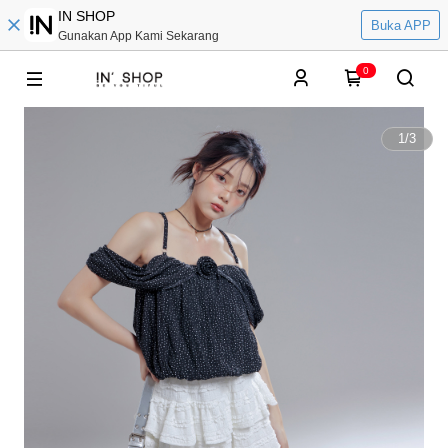
IN SHOP
Buka APP
Gunakan App Kami Sekarang
0
1
/
3