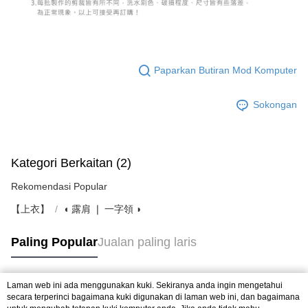
Paparkan Butiran Mod Komputer
Sokongan
Kategori Berkaitan (2)
Rekomendasi Popular
【上衣】
◖ 露肩 ❘ 一字領 ◗
Paling Popular
Jualan paling laris
Laman web ini ada menggunakan kuki. Sekiranya anda ingin mengetahui
Tag Popular
secara terperinci bagaimana kuki digunakan di laman web ini, dan bagaimana