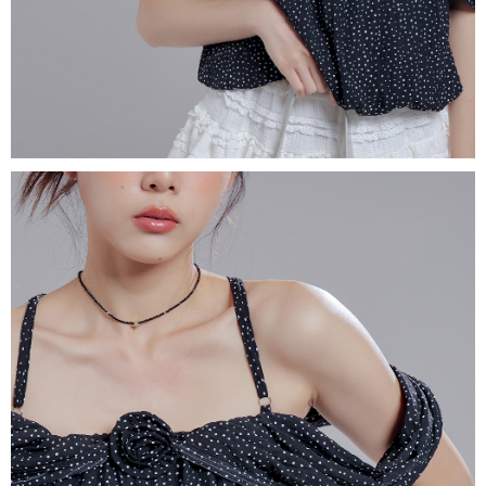
1. Perkhidmatan ini disediakan oleh "Taiwan Mobile Co., Ltd." untuk
membolehkan pengguna membeli produk atau perkhidmatan melalui
perkhidmatan ini semasa transaksi, dan kedai akan menyerahkan hak
tuntutan harga jual/beli ansuran kepada syarikat ini untuk membayar bil
menggunakan bil syarikat ini.
2. Berdasarkan tujuan kontrak persetujuan pembayaran menggunakan
"Pembayaran Ansuran Gogo", kedai akan memberikan maklumat peribadi
anda (termasuk nama, telefon atau alamat) kepada Taiwan Mobile untuk
pengumpulan, pemprosesan dan penggunaan, untuk pengesahan,
semakan dan pembetulan data yang diperlukan untuk bil ansuran oleh
Taiwan Mobile.
3. Sila baca syarat perkhidmatan pengguna secara lengkap melalui
pautan berikut: https://oppay.tw/userRule