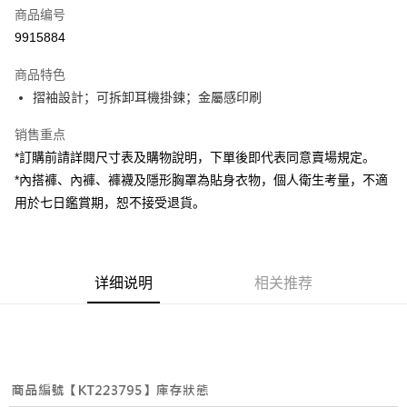
商品编号
超商取货付款
9915884
LINE Pay
商品特色
Apple Pay
摺袖設計；可拆卸耳機掛鍊；金屬感印刷
街口支付
销售重点
*訂購前請詳閱尺寸表及購物說明，下單後即代表同意賣場規定。
Google Pay
*內搭褲、內褲、褲襪及隱形胸罩為貼身衣物，個人衛生考量，不適
大哥付你分期
用於七日鑑賞期，恕不接受退貨。
相关说明
【大哥付你分期使用说明】
AFTEE先享后付
1. 本服务由台湾大哥大提供，电信用户可立即使用无须另外申请。（限个人
月租型门号，不开放公司户及预付卡使用）
相关说明
详细说明
相关推荐
2. 付款方式选择 “大哥付你分期”，订单成立后会自动跳转到大哥付的交易流
一、關於 AFTEE先享後付
程，验证手机门号后，选择欲分期的期数、缴款截止日，确认付款后即完成
ATM付款
1. 於付款方式選擇AFTEE先享後付，將跳出AFTEE先享後付手機驗證視
交易。
窗。
3. 实际核准额度、可分期数及费用金额请依后续交易确认页面所载为准。
2. 進行簡訊驗證之後，即可完成結帳手續。
运送方式
4. 订单成立30分钟内，如未前往确认交易或遇审核未通过，订单将自动取
3. 訂單確認後不需事先繳費，商品會配送至您的指定地址。
消。如遇 “转专审核”未通过状况，表示未达系统评分，恕无法说明评估内
4. 下訂完成後，您的手機會收到一封繳費通知簡訊，APP會員則會收到
全家取貨付款
容。
AFTEE APP推播通知。
【缴款方式说明】
每笔NT$60，满NT$1,800(含以上)免运费