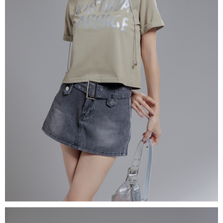
若款項超過繳費期限，將根據當次的金額加收年利率 16% 的逾期滯納金。
未成年的使用者，請事先徵得法定代理人或監護人之同意方可使用
AFTEE。
若您對於個人資料之處理、利用有任何疑問，或欲行使相關法律權利，請聯
繫恩沛科技股份有限公司。若您不同意我們將上開所示之個人資料，連同必
要之購買訂單資訊提供予 AFTEE ，或讓 AFTEE 蒐集處理利用您的個人資
料，請勿選用本服務。