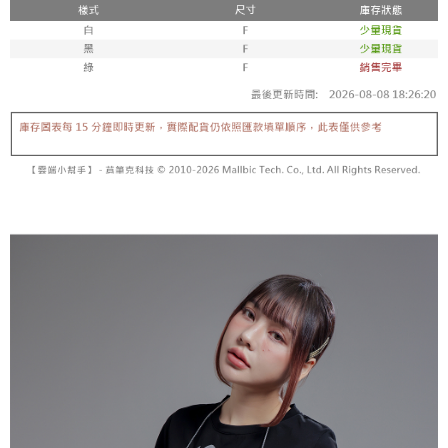
【「AFTEE先享後付」結帳流程】
醒簡訊。
１．於結帳方式選擇「AFTEE先享後付」後，將跳轉至「AFTEE先享後付」
2.透過簡訊連結打開帳單後，可選擇「超商條碼／台灣大直營門市／銀行轉
付款後全家取貨
結帳頁面，進行簡訊認證並確認金額後，即可完成結帳。
帳／街口支付／iPASS MONEY」等通路繳費。
２．訂單成立數日內，您將收到繳費通知簡訊。
每筆NT$60，滿NT$1,600(含以上)免運費
３．收到繳費通知簡訊後14天內，點擊此簡訊中的連結，可透過四大超商／
【注意事項】
ATM／網路銀行／等多元方式進行付款，方視為交易完成。
已關閉，請勿下單
1.本服務係由「台灣大哥大股份有限公司」（以下簡稱本公司）所提供，讓
※ 請注意：結帳手續完成當下不需立刻繳費，但若您需要取消訂單，請聯絡
用戶於交易時，得透過本服務購買商品或服務，並由商店將買賣／分期付款
每筆NT$10,000
購買商品的店家。未經商家同意取消之訂單仍視為有效，需透過AFTEE先享
買賣價金債權讓與本公司後，依約使用本公司帳單繳交帳款。
後付繳納相關費用。
2.基於同意付款使用「大哥付你分期」之契約關係目的，商店將以您的個人
已關閉，請勿下單(付取)
※ 交易是否成功請以「AFTEE先享後付 」之結帳頁面顯示為準，若有關於
資料（包含姓名、電話或地址）提供予台灣大哥大進項蒐集、處理及利用，
是否繳費成功／繳費後需取消欲退款等相關疑問，請聯繫「AFTEE先享後付
每筆NT$10,000
由本公司與您本人進行分期帳單所需資料之確認、核對及更正。
客戶支援中心」
https://netprotections.freshdesk.com/support/home
3.完整用戶服務條款，請詳閱以下連結：
https://oppay.tw/userRule
7-11取貨付款
【注意事項】
１．透過由恩沛科技股份有限公司提供之「AFTEE先享後付」服務完成之交
每筆NT$60，滿NT$1,800(含以上)免運費
易，需依本服務之必要範圍內提供個人資料，並將交易相關給付款項請求債
權轉讓予恩沛科技股份有限公司。
付款後7-11取貨
２．關於個人資料處理事宜，請瀏覽以下網址：
每筆NT$60，滿NT$1,600(含以上)免運費
https://aftee.tw/terms/#terms3
３．未成年的使用者請事先徵得法定代理人或監護人之同意方可使用
宅配
「AFTEE先享後付」，若未經同意申辦者引起之損失，本公司不負相關責
任。
每筆NT$100，滿NT$2,500(含以上)免運費
４．使用「AFTEE先享後付」時，將依據個別帳號之用戶狀況，依本公司即
時審查核予不同之上限額度；若仍有額度不足之情形，本公司將視審查結果
國家/地區配送
查看運費
請求用戶進行身份認證。