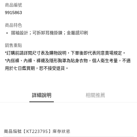
商品編號
超商取貨付款
9915863
LINE Pay
商品特色
Apple Pay
摺袖設計；可拆卸耳機掛鍊；金屬感印刷
街口支付
銷售重點
*訂購前請詳閱尺寸表及購物說明，下單後即代表同意賣場規定。
Google Pay
*內搭褲、內褲、褲襪及隱形胸罩為貼身衣物，個人衛生考量，不適
大哥付你分期
用於七日鑑賞期，恕不接受退貨。
相關說明
【大哥付你分期使用說明】
AFTEE先享後付
1.本服務由台灣大哥大提供，台灣大哥大用戶可立即使用無須另外申請。
2.付款方式選擇「大哥付你分期」，訂單成立後會自動跳轉到大哥付的交易
相關說明
詳細說明
相關推薦
流程，驗證手機門號後，選擇欲分期的期數、繳款截止日，確認付款後即完
【關於「AFTEE先享後付」】
成交易。
ATM付款
AFTEE先享後付是「在收到商品之後才付款」的支付方式。 讓您購物簡單
3.實際核准額度、可分期數及費用金額請依後續交易確認頁面所載為準。
便利好安心！
4.訂單成立30分鐘內，如未前往確認交易或遇審核未通過，訂單將自動取
１．簡單：不需註冊會員、不需綁卡、不需儲值。
運送方式
消。如遇「轉專審核」未通過狀況，表示未達大哥付你分期系統評分，恕無
２．便利：只要手機號碼，簡訊認證，即可結帳。
法說明評估內容。
３．安心：先確認商品／服務後，再付款。
全家取貨付款
【繳款方式說明】
1.分期款項不併入電信帳單，「大哥付你分期」於每月結算日後寄送繳費提
每筆NT$60，滿NT$1,800(含以上)免運費