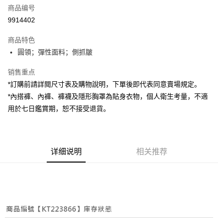
商品编号
超商取货付款
9914402
LINE Pay
商品特色
Apple Pay
圓領；彈性面料；側抓皺
街口支付
销售重点
*訂購前請詳閱尺寸表及購物說明，下單後即代表同意賣場規定。
Google Pay
*內搭褲、內褲、褲襪及隱形胸罩為貼身衣物，個人衛生考量，不適
大哥付你分期
用於七日鑑賞期，恕不接受退貨。
相关说明
【大哥付你分期使用说明】
AFTEE先享后付
1. 本服务由台湾大哥大提供，电信用户可立即使用无须另外申请。（限个人
月租型门号，不开放公司户及预付卡使用）
相关说明
详细说明
相关推荐
2. 付款方式选择 “大哥付你分期”，订单成立后会自动跳转到大哥付的交易流
一、關於 AFTEE先享後付
程，验证手机门号后，选择欲分期的期数、缴款截止日，确认付款后即完成
ATM付款
1. 於付款方式選擇AFTEE先享後付，將跳出AFTEE先享後付手機驗證視
交易。
窗。
3. 实际核准额度、可分期数及费用金额请依后续交易确认页面所载为准。
2. 進行簡訊驗證之後，即可完成結帳手續。
运送方式
4. 订单成立30分钟内，如未前往确认交易或遇审核未通过，订单将自动取
3. 訂單確認後不需事先繳費，商品會配送至您的指定地址。
消。如遇 “转专审核”未通过状况，表示未达系统评分，恕无法说明评估内
4. 下訂完成後，您的手機會收到一封繳費通知簡訊，APP會員則會收到
全家取貨付款
容。
AFTEE APP推播通知。
【缴款方式说明】
每笔NT$60，满NT$1,800(含以上)免运费