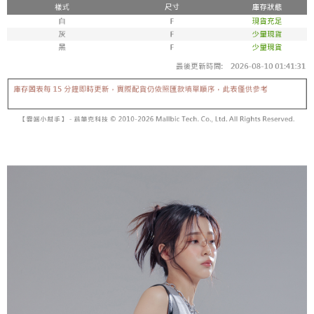
5. 收到商品當下無需繳費，確認無誤後，請再利用繳費通知簡訊或AFTEE
1. 分期款项不并入电信账单，“大哥付你分期”于每月结算日后寄送缴费提醒
APP於四大便利商店‧ATM/網銀等方式進行付款。
短信。
付款後全家取貨
2. 通过短信链接打开账单后，可选择 “超商条码／台湾大直营门市／银行转
請留意繳費期限為 14 天。唯有下載 AFTEE App 成為 AFTEE 會員者方能享
每笔NT$60，满NT$1,600(含以上)免运费
账／街口支付／iPASS MONEY”等通路缴费。
有最長 45 天內付款之服務。
已關閉，請勿下單
【注意事项】
繳費期限，為商家向您請款的時間，再加上使用AFTEE可延長的天數所計算
1. 本服务系由 “台湾大哥大股份有限公司”所提供，让用户于交易时，得通过
每笔NT$10,000
出。使用AFTEE下訂可以延長您收到商品前的繳費天數，但無法保證一定能
本服务购买商品或服务，并由商店将买卖／分期付款买卖价金债权让与本公
夠在期限內收到商品(例如:預購商品或預計到貨時間較長者)。因此無論收到
司后，依约使用本公司账单缴交账款。
已關閉，請勿下單(付取)
商品與否，仍需要請您在AFTEE規定的時間內完成繳費。
2. 基于同意付款使用 “大哥付你分期”之契约关系目的，商店将以您的个人资
每笔NT$10,000
料（包含姓名、电话或地址）提供予台湾大哥大进项收集、处理及利用，由
二、付款限制
台湾大哥大与本人进行分期账单所需资料之确认、核对及更正。
1. 初次使用 AFTEE 時，將依認證結果及本公司審查結果，核予每個人不同
7-11取貨付款
3. 完整用户服务条款，请详阅以下链接：
https://oppay.tw/userRule
之上限額度
2. 結帳金額須大於NT$30
每笔NT$60，满NT$1,800(含以上)免运费
3. 目前僅支援台灣會員
付款後7-11取貨
三、聲明條款
每笔NT$60，满NT$1,600(含以上)免运费
「AFTEE先享後付」(下稱本服務)乃由恩沛科技股份有限公司(下稱 AFTEE )
所提供，並由 AFTEE 向您收取款項。因使用本服務所須提供之個人資料(包
宅配
含但不限於訂購人姓名、電話，收件人姓名、電話、收件地址)，將交付予
AFTEE 於本服務必要服務範圍內運用。關於 AFTEE 對於個人資料之蒐集、
每笔NT$100，满NT$2,500(含以上)免运费
處理、利用，詳參 AFTEE 官網之『個人資料蒐集、處理及利用告知聲明』
（
https://aftee.tw/privacypolicy/
）。
國家/地區配送
查看运费