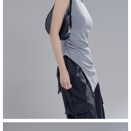
若款項超過繳費期限，將根據當次的金額加收年利率 16% 的逾期滯納金。
未成年的使用者，請事先徵得法定代理人或監護人之同意方可使用
AFTEE。
若您對於個人資料之處理、利用有任何疑問，或欲行使相關法律權利，請聯
繫恩沛科技股份有限公司。若您不同意我們將上開所示之個人資料，連同必
要之購買訂單資訊提供予 AFTEE ，或讓 AFTEE 蒐集處理利用您的個人資
料，請勿選用本服務。