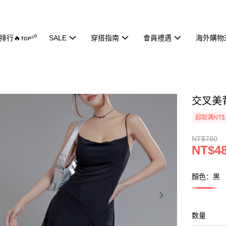
行🔥ᴛᴏᴘ⁵⁰
SALE
穿搭指南
會員禮遇
海外購物
交叉美背
超取满NT$
NT$780
NT$4
顏色：黑
数量