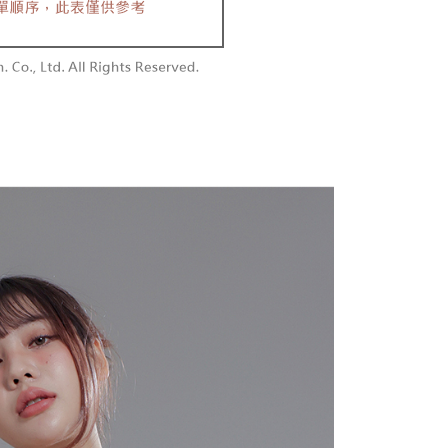
付款
額須大於NT$30
僅支援台灣會員
0，满NT$1,800(含以上)免运费
條款
1取貨
E先享後付」(下稱本服務)乃由恩沛科技股份有限公司(下稱 AFTEE
0，满NT$1,600(含以上)免运费
並由 AFTEE 向您收取款項。因使用本服務所須提供之個人資料
限於訂購人姓名、電話，收件人姓名、電話、收件地址)，將交付
EE 於本服務必要服務範圍內運用。關於 AFTEE 對於個人資料之蒐
利用，詳參 AFTEE 官網之『個人資料蒐集、處理及利用告知聲
00，满NT$2,500(含以上)免运费
s://aftee.tw/privacypolicy/
）。
配送
查看运费
繳費期限，將根據當次的金額加收年利率 16% 的逾期滯納金。
使用者，請事先徵得法定代理人或監護人之同意方可使用
個人資料之處理、利用有任何疑問，或欲行使相關法律權利，請
科技股份有限公司。若您不同意我們將上開所示之個人資料，連
買訂單資訊提供予 AFTEE ，或讓 AFTEE 蒐集處理利用您的個
請勿選用本服務。