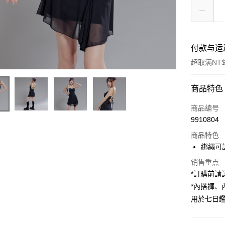
付款与运
超取满NT$
付款方式
商品特色
信用卡一
商品编号
9910804
超商取货
商品特色
LINE Pay
綁繩可
Apple Pay
销售重点
*訂購前
街口支付
*內搭褲
用於七日
Google Pa
大哥付你