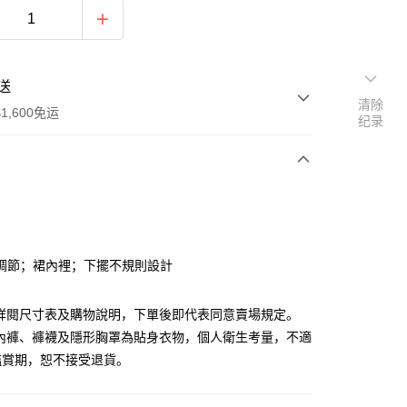
送
清除
1,600免运
纪录
次付款
付款
調節；裙內裡；下擺不規則設計
請詳閱尺寸表及購物說明，下單後即代表同意賣場規定。
、內褲、褲襪及隱形胸罩為貼身衣物，個人衛生考量，不適
鑑賞期，恕不接受退貨。
y
分期