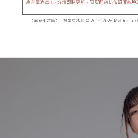
7-11取貨
2. 結帳金
3. 目前
每笔NT$6
三、聲明
付款後7-1
「AFTE
每笔NT$6
)所提供，
(包含但不
宅配
予 AFT
集、處理、
每笔NT$1
明』（
http
國家/地區
若款項超過
未成年的
AFTEE。
若您對於
聯繫恩沛
同必要之購
人資料，