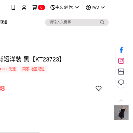
0
中文 (简体)
TWD
須知
短洋裝-黑【KT23723】
1,600免运
国家/地区配送
88