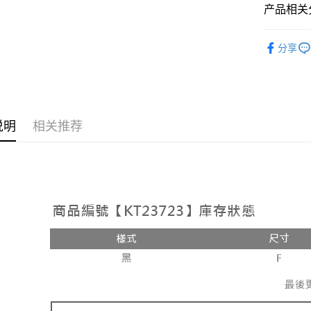
相关说明
产品相关分
【大哥付
AFTEE先
1. 本服
人气商品
人月租型
相关说明
分享
2. 付款
【洋裝 ❘
一、關於 A
ATM付款
流程，验
1. 於付
完成交易
窗。
3. 实际
2. 進行
4. 订单
3. 訂單
运送方式
消。如遇 
4. 下訂
说明
相关推荐
容。
AFTEE 
全家取貨
【缴款方
5. 收到
1. 分期
每笔NT$6
APP於四
短信。
2. 通过
付款後全
請留意繳費期
账／街口支付
享有最長 
每笔NT$6
【注意事
繳費期限，
已關閉，
1. 本服
算出。使用
过本服务
定能夠在期
每笔NT$10
本公司后
收到商品與
2. 基于
已關閉，請
资料（包
二、付款
每笔NT$10
用，由台
1. 初次
3. 完整
之上限額