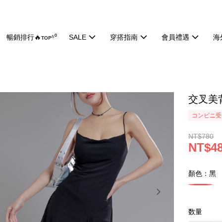
暢銷排行🔥ᴛᴏᴘ⁵⁰
SALE
穿搭指南
會員禮遇
海
交叉美背
コンビニ受け
NT$780
NT$4
顏色：黑
数量