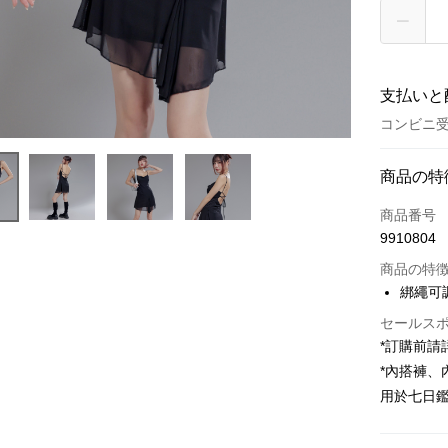
支払いと
コンビニ受
お支払い
商品の特
クレジット
商品番号
9910804
コンビニ
商品の特
LINE Pay
綁繩可
Apple Pay
セールス
*訂購前
JKOPAY
*內搭褲
Google Pa
用於七日
OP Pay La