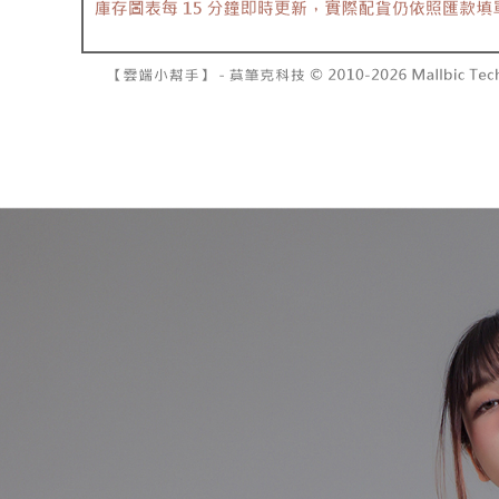
7-11取貨
よって提
スを購入
二、支払
配送毎にNT
渡した後
1.初回 
す。
き、限度
付款後7-1
2. 「OP
2.決済金額
配送毎にNT
人情報（
3.現在、
処理およ
宅配
報の確認
三、利用規
3. 完全
プロテクシ
配送毎にNT
ださい：
ht
します。
文者の氏
國家/地區
これに限ら
されます。
AFTEE
明』をご
AFTEE
なります。
延滞納金
後見人の同
個人情報
を行使し
cs_tw@netp
を、必要な