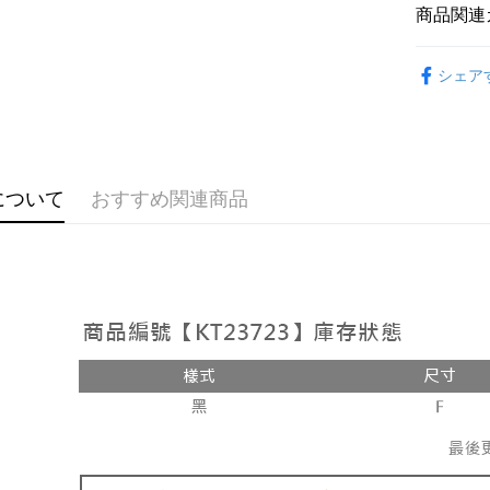
説明
商品関連
【OP Pay
AFTEE
1. 本サ
おすすめ
追加の申
説明
シェア
2. 支払い
【洋裝 ❘
一、 AF
ATM払い
動的に OP
1.お支払
払いの回
ドウが表
す。
2.SMS
3. 実際
3.注文す
配送方法
ジを基準
す。
について
おすすめ関連商品
4. 注文
4.ご注文
全家取貨
合、注文
員の場合は
が発生し
配送毎にNT
5.商品受
評価内容
たはアプリ
付款後全
ングでお
配送毎にNT
【支払い
代金納付期
1. 分割払
プリをダウ
已關閉，
の締め日後
以内まで
2. SM
配送毎にNT
湾大直営店
お支払期限
で支払い
已關閉，請
もとに計算
期限を延
配送毎にNT
【注意事
（例：予
1. 本サ
の有無に関