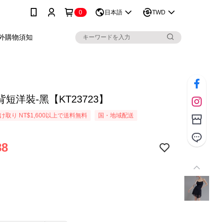
0
日本語
TWD
外購物須知
短洋裝-黑【KT23723】
取り NT$1,600以上で送料無料
国・地域配送
88