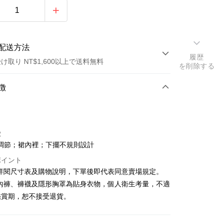
配送方法
履歴
け取り NT$1,600以上で送料無料
を削除する
方法
徴
カード1回払い
店頭代金引換
徴
調節；裙內裡；下擺不規則設計
ポイント
請詳閱尺寸表及購物說明，下單後即代表同意賣場規定。
、內褲、褲襪及隱形胸罩為貼身衣物，個人衛生考量，不適
y
鑑賞期，恕不接受退貨。
ter