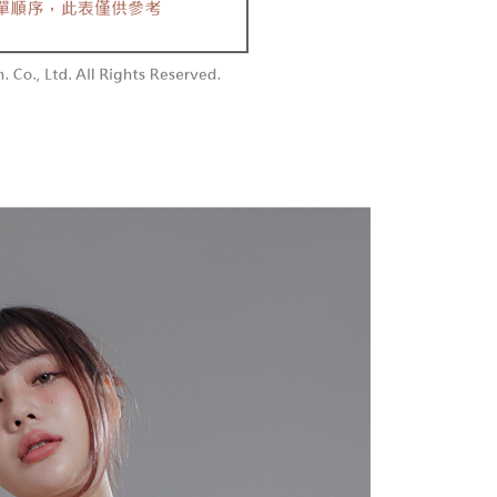
付款
供され、ユーザーが取引時に本サービスを通じて商品やサービ
できるようにし、店舗が売買／分割払い売買の債権を当社に譲
い限度額
$60、NT$1,800以上で送料無料
、契約に基づいて当社の請求書で帳款を支払うことになりま
AFTEEを ご利用の際に、認証結果及び当社の審査の結果に基づ
額が設定されます。
1取貨
 Pay Later」を利用する契約関係の目的から、店舗はあなたの個
は最低NT$20です。
$60、NT$1,600以上で送料無料
名前、電話または住所を含む）を台湾大哥大に提供し、収集、
台湾の会員のみご利用いただけます。
び利用するために、当社があなた本人と分割請求書に必要な情
、照合および修正を行います。
約「AFTEE代金後払い」（以下当サービスという）はネット
なユーザーサービス規約については、以下のリンクを参照してく
ョンズ（以下 AFTEE という）が提供し、AFTEEが代金を徴収
$100、NT$2,500以上で送料無料
tps://oppay.tw/userRule
当サービスご利用の際に提供しなければならない個人情報（注
名、電話番号、受取人の氏名、電話番号、受取人住所を含むが
配送
送料を確認
ない）は、AFTEEに渡され当サービスで必要な範囲内で利用
AFTEEの個人情報の収集、処理、利用について、詳細は
公式ホームページの『個人情報の収集、処理及び利用に関する声
参照ください（
https://aftee.tw/privacypolicy/
）。
の初回ご利用の際に、審査を通過すれば、最高額がNT$10,000に
支払い期限を過ぎた場合、その金額に基づいて年利20%の遅
が加算されます。未成年の利用者は、事前に法定代理人または
意を得ればAFTEEをご利用いただけます。
の処理、利用について疑問がある、または関連する法律の権利
たい場合は、ネットプロテクションズ
rotections.co.jp
にご連絡ください。上記に示した個人情報
購入注文書とあわせてAFTEEにご提供いただく、または