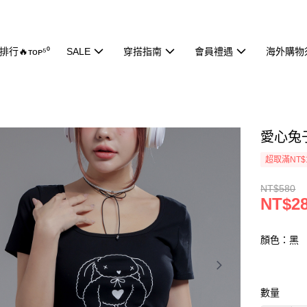
行🔥ᴛᴏᴘ⁵⁰
SALE
穿搭指南
會員禮遇
海外購物
愛心兔子
超取滿NT$
NT$580
NT$2
顏色：黑
數量