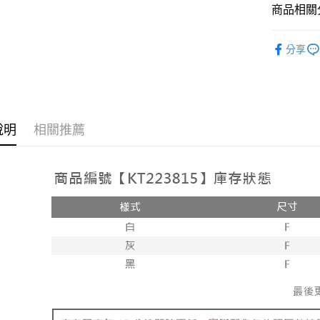
相關說明
商品相關分
【大哥付
AFTEE先
1.本服務
人氣商品
2.付款方
相關說明
分享
流程，驗
【上衣】
【關於「A
ATM付款
完成交易
AFTEE
3.實際核
便利好安
4.訂單成
１．簡單
消。如遇
２．便利
運送方式
無法說明
３．安心
說明
相關推薦
【繳款方
全家取貨
1.分期款
【「AFT
醒簡訊。
每筆NT$6
１．於結帳
2.透過簡
付」結帳
帳／街口支
付款後全
２．訂單
３．收到繳
每筆NT$6
【注意事
／ATM／
1.本服務
※ 請注意
已關閉，
用戶於交
絡購買商品
款買賣價
先享後付
每筆NT$10
2.基於同
※ 交易是
資料（包
是否繳費成
已關閉，請
用，由本
付客戶支
每筆NT$10
3.完整用
【注意事