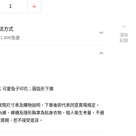
送方式
清除
1,600免運
紀錄
次付款
付款
；可愛兔子印花；圓弧形下擺
請詳閱尺寸表及購物說明，下單後即代表同意賣場規定。
、內褲、褲襪及隱形胸罩為貼身衣物，個人衛生考量，不適
鑑賞期，恕不接受退貨。
y
分期