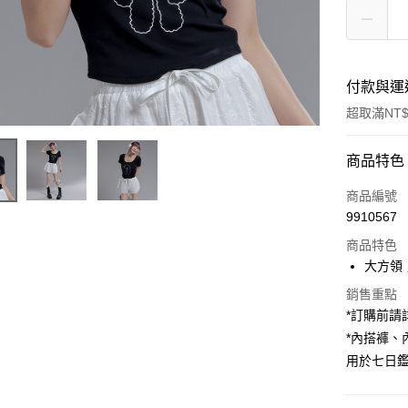
付款與運
超取滿NT$
付款方式
商品特色
信用卡一
商品編號
9910567
超商取貨
商品特色
LINE Pay
大方領
Apple Pay
銷售重點
*訂購前
街口支付
*內搭褲
用於七日
Google Pa
大哥付你