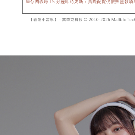
7-11取貨
１．透過由
交易，需
每筆NT$6
求債權轉
２．關於
付款後7-1
https://aft
每筆NT$6
３．未成
「AFTE
宅配
任。
４．使用「
每筆NT$1
即時審查
結果請求
國家/地區
５．嚴禁
形，恩沛
動。