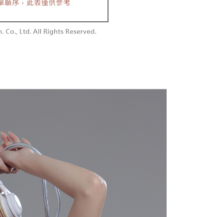
付款
恩沛科技股份有限公司提供之「AFTEE先享後付」服務完成之
依本服務之必要範圍內提供個人資料，並將交易相關給付款項請
0，滿NT$1,800(含以上)免運費
讓予恩沛科技股份有限公司。
個人資料處理事宜，請瀏覽以下網址：
1取貨
ee.tw/terms/#terms3
0，滿NT$1,600(含以上)免運費
年的使用者請事先徵得法定代理人或監護人之同意方可使用
E先享後付」，若未經同意申辦者引起之損失，本公司不負相關責
AFTEE先享後付」時，將依據個別帳號之用戶狀況，依本公司
00，滿NT$2,500(含以上)免運費
核予不同之上限額度；若仍有額度不足之情形，本公司將視審查
用戶進行身份認證。
配送
查看運費
一人註冊多個帳號或使用他人資訊註冊。若發現惡意使用之情
科技股份有限公司將有權停止該用戶之使用額度並採取法律行