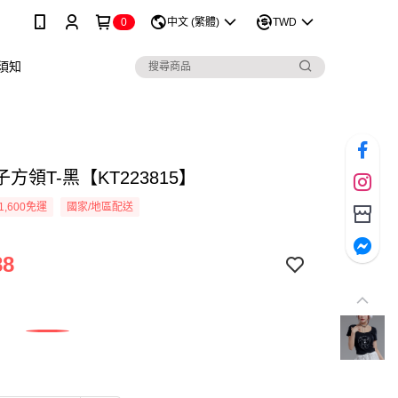
0
中文 (繁體)
TWD
須知
方領T-黑【KT223815】
1,600免運
國家/地區配送
88