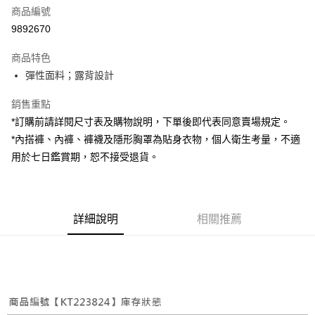
商品編號
超商取貨付款
9892670
LINE Pay
商品特色
Apple Pay
彈性面料；露背設計
街口支付
銷售重點
*訂購前請詳閱尺寸表及購物說明，下單後即代表同意賣場規定。
Google Pay
*內搭褲、內褲、褲襪及隱形胸罩為貼身衣物，個人衛生考量，不適
大哥付你分期
用於七日鑑賞期，恕不接受退貨。
相關說明
【大哥付你分期使用說明】
AFTEE先享後付
1.本服務由台灣大哥大提供，台灣大哥大用戶可立即使用無須另外申請。
2.付款方式選擇「大哥付你分期」，訂單成立後會自動跳轉到大哥付的交易
相關說明
詳細說明
相關推薦
流程，驗證手機門號後，選擇欲分期的期數、繳款截止日，確認付款後即完
【關於「AFTEE先享後付」】
成交易。
ATM付款
AFTEE先享後付是「在收到商品之後才付款」的支付方式。 讓您購物簡單
3.實際核准額度、可分期數及費用金額請依後續交易確認頁面所載為準。
便利好安心！
4.訂單成立30分鐘內，如未前往確認交易或遇審核未通過，訂單將自動取
１．簡單：不需註冊會員、不需綁卡、不需儲值。
運送方式
消。如遇「轉專審核」未通過狀況，表示未達大哥付你分期系統評分，恕無
２．便利：只要手機號碼，簡訊認證，即可結帳。
法說明評估內容。
３．安心：先確認商品／服務後，再付款。
全家取貨付款
【繳款方式說明】
1.分期款項不併入電信帳單，「大哥付你分期」於每月結算日後寄送繳費提
每筆NT$60，滿NT$1,800(含以上)免運費