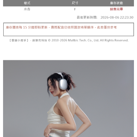
【「AFTEE先享後付」結帳流程】
醒簡訊。
１．於結帳方式選擇「AFTEE先享後付」後，將跳轉至「AFTEE先享後付」
2.透過簡訊連結打開帳單後，可選擇「超商條碼／台灣大直營門市／銀行轉
付款後全家取貨
結帳頁面，進行簡訊認證並確認金額後，即可完成結帳。
帳／街口支付／iPASS MONEY」等通路繳費。
２．訂單成立數日內，您將收到繳費通知簡訊。
每筆NT$60，滿NT$1,600(含以上)免運費
３．收到繳費通知簡訊後14天內，點擊此簡訊中的連結，可透過四大超商／
【注意事項】
ATM／網路銀行／等多元方式進行付款，方視為交易完成。
已關閉，請勿下單
1.本服務係由「台灣大哥大股份有限公司」（以下簡稱本公司）所提供，讓
※ 請注意：結帳手續完成當下不需立刻繳費，但若您需要取消訂單，請聯絡
用戶於交易時，得透過本服務購買商品或服務，並由商店將買賣／分期付款
每筆NT$10,000
購買商品的店家。未經商家同意取消之訂單仍視為有效，需透過AFTEE先享
買賣價金債權讓與本公司後，依約使用本公司帳單繳交帳款。
後付繳納相關費用。
2.基於同意付款使用「大哥付你分期」之契約關係目的，商店將以您的個人
已關閉，請勿下單(付取)
※ 交易是否成功請以「AFTEE先享後付 」之結帳頁面顯示為準，若有關於
資料（包含姓名、電話或地址）提供予台灣大哥大進項蒐集、處理及利用，
是否繳費成功／繳費後需取消欲退款等相關疑問，請聯繫「AFTEE先享後付
每筆NT$10,000
由本公司與您本人進行分期帳單所需資料之確認、核對及更正。
客戶支援中心」
https://netprotections.freshdesk.com/support/home
3.完整用戶服務條款，請詳閱以下連結：
https://oppay.tw/userRule
7-11取貨付款
【注意事項】
１．透過由恩沛科技股份有限公司提供之「AFTEE先享後付」服務完成之交
每筆NT$60，滿NT$1,800(含以上)免運費
易，需依本服務之必要範圍內提供個人資料，並將交易相關給付款項請求債
權轉讓予恩沛科技股份有限公司。
付款後7-11取貨
２．關於個人資料處理事宜，請瀏覽以下網址：
每筆NT$60，滿NT$1,600(含以上)免運費
https://aftee.tw/terms/#terms3
３．未成年的使用者請事先徵得法定代理人或監護人之同意方可使用
宅配
「AFTEE先享後付」，若未經同意申辦者引起之損失，本公司不負相關責
任。
每筆NT$100，滿NT$2,500(含以上)免運費
４．使用「AFTEE先享後付」時，將依據個別帳號之用戶狀況，依本公司即
時審查核予不同之上限額度；若仍有額度不足之情形，本公司將視審查結果
國家/地區配送
查看運費
請求用戶進行身份認證。