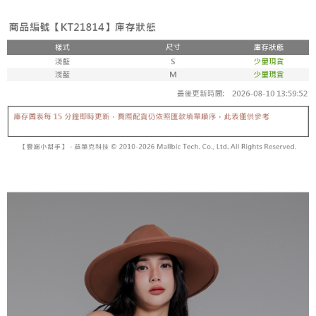
3. 訂單確認後不需事先繳費，商品會配送至您的指定地址。
消。如遇 “转专审核”未通过状况，表示未达系统评分，恕无法说明评估内
4. 下訂完成後，您的手機會收到一封繳費通知簡訊，APP會員則會收到
全家取貨付款
容。
AFTEE APP推播通知。
【缴款方式说明】
每笔NT$60，满NT$1,800(含以上)免运费
5. 收到商品當下無需繳費，確認無誤後，請再利用繳費通知簡訊或AFTEE
1. 分期款项不并入电信账单，“大哥付你分期”于每月结算日后寄送缴费提醒
APP於四大便利商店‧ATM/網銀等方式進行付款。
短信。
付款後全家取貨
2. 通过短信链接打开账单后，可选择 “超商条码／台湾大直营门市／银行转
請留意繳費期限為 14 天。唯有下載 AFTEE App 成為 AFTEE 會員者方能享
每笔NT$60，满NT$1,600(含以上)免运费
账／街口支付／iPASS MONEY”等通路缴费。
有最長 45 天內付款之服務。
已關閉，請勿下單
【注意事项】
繳費期限，為商家向您請款的時間，再加上使用AFTEE可延長的天數所計算
1. 本服务系由 “台湾大哥大股份有限公司”所提供，让用户于交易时，得通过
每笔NT$10,000
出。使用AFTEE下訂可以延長您收到商品前的繳費天數，但無法保證一定能
本服务购买商品或服务，并由商店将买卖／分期付款买卖价金债权让与本公
夠在期限內收到商品(例如:預購商品或預計到貨時間較長者)。因此無論收到
司后，依约使用本公司账单缴交账款。
已關閉，請勿下單(付取)
商品與否，仍需要請您在AFTEE規定的時間內完成繳費。
2. 基于同意付款使用 “大哥付你分期”之契约关系目的，商店将以您的个人资
每笔NT$10,000
料（包含姓名、电话或地址）提供予台湾大哥大进项收集、处理及利用，由
二、付款限制
台湾大哥大与本人进行分期账单所需资料之确认、核对及更正。
1. 初次使用 AFTEE 時，將依認證結果及本公司審查結果，核予每個人不同
7-11取貨付款
3. 完整用户服务条款，请详阅以下链接：
https://oppay.tw/userRule
之上限額度
2. 結帳金額須大於NT$30
每笔NT$60，满NT$1,800(含以上)免运费
3. 目前僅支援台灣會員
付款後7-11取貨
三、聲明條款
每笔NT$60，满NT$1,600(含以上)免运费
「AFTEE先享後付」(下稱本服務)乃由恩沛科技股份有限公司(下稱 AFTEE )
所提供，並由 AFTEE 向您收取款項。因使用本服務所須提供之個人資料(包
宅配
含但不限於訂購人姓名、電話，收件人姓名、電話、收件地址)，將交付予
AFTEE 於本服務必要服務範圍內運用。關於 AFTEE 對於個人資料之蒐集、
每笔NT$100，满NT$2,500(含以上)免运费