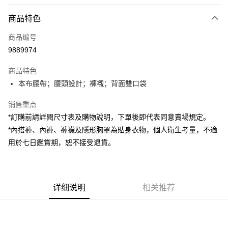
付款方式
商品特色
信用卡一次付款
商品编号
超商取货付款
9889974
LINE Pay
商品特色
Apple Pay
本布腰帶；腰頭設計；褲襯；背面雙口袋
街口支付
销售重点
*訂購前請詳閱尺寸表及購物說明，下單後即代表同意賣場規定。
Google Pay
*內搭褲、內褲、褲襪及隱形胸罩為貼身衣物，個人衛生考量，不適
大哥付你分期
用於七日鑑賞期，恕不接受退貨。
相关说明
【大哥付你分期使用说明】
AFTEE先享后付
1. 本服务由台湾大哥大提供，电信用户可立即使用无须另外申请。（限个人
月租型门号，不开放公司户及预付卡使用）
相关说明
详细说明
相关推荐
2. 付款方式选择 “大哥付你分期”，订单成立后会自动跳转到大哥付的交易流
一、關於 AFTEE先享後付
程，验证手机门号后，选择欲分期的期数、缴款截止日，确认付款后即完成
ATM付款
1. 於付款方式選擇AFTEE先享後付，將跳出AFTEE先享後付手機驗證視
交易。
窗。
3. 实际核准额度、可分期数及费用金额请依后续交易确认页面所载为准。
2. 進行簡訊驗證之後，即可完成結帳手續。
运送方式
4. 订单成立30分钟内，如未前往确认交易或遇审核未通过，订单将自动取