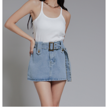
處理、利用，詳參 AFTEE 官網之『個人資料蒐集、處理及利用告知聲明』
（
https://aftee.tw/privacypolicy/
）。
國家/地區配送
查看运费
若款項超過繳費期限，將根據當次的金額加收年利率 16% 的逾期滯納金。
未成年的使用者，請事先徵得法定代理人或監護人之同意方可使用
AFTEE。
若您對於個人資料之處理、利用有任何疑問，或欲行使相關法律權利，請聯
繫恩沛科技股份有限公司。若您不同意我們將上開所示之個人資料，連同必
要之購買訂單資訊提供予 AFTEE ，或讓 AFTEE 蒐集處理利用您的個人資
料，請勿選用本服務。