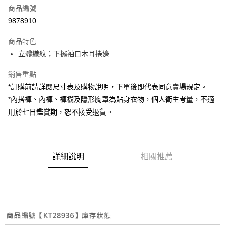
商品編號
超商取貨付款
9878910
LINE Pay
商品特色
Apple Pay
立體織紋；下擺袖口木耳捲邊
街口支付
銷售重點
*訂購前請詳閱尺寸表及購物說明，下單後即代表同意賣場規定。
Google Pay
*內搭褲、內褲、褲襪及隱形胸罩為貼身衣物，個人衛生考量，不適
大哥付你分期
用於七日鑑賞期，恕不接受退貨。
相關說明
【大哥付你分期使用說明】
AFTEE先享後付
1.本服務由台灣大哥大提供，台灣大哥大用戶可立即使用無須另外申請。
2.付款方式選擇「大哥付你分期」，訂單成立後會自動跳轉到大哥付的交易
相關說明
詳細說明
相關推薦
流程，驗證手機門號後，選擇欲分期的期數、繳款截止日，確認付款後即完
【關於「AFTEE先享後付」】
成交易。
ATM付款
AFTEE先享後付是「在收到商品之後才付款」的支付方式。 讓您購物簡單
3.實際核准額度、可分期數及費用金額請依後續交易確認頁面所載為準。
便利好安心！
4.訂單成立30分鐘內，如未前往確認交易或遇審核未通過，訂單將自動取
１．簡單：不需註冊會員、不需綁卡、不需儲值。
運送方式
消。如遇「轉專審核」未通過狀況，表示未達大哥付你分期系統評分，恕無
２．便利：只要手機號碼，簡訊認證，即可結帳。
法說明評估內容。
３．安心：先確認商品／服務後，再付款。
全家取貨付款
【繳款方式說明】
1.分期款項不併入電信帳單，「大哥付你分期」於每月結算日後寄送繳費提
每筆NT$60，滿NT$1,800(含以上)免運費