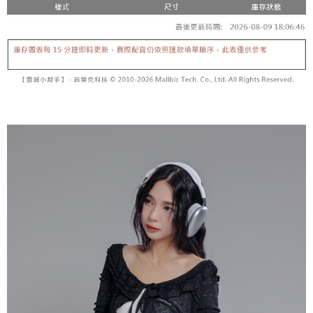
【「AFTEE先享後付」結帳流程】
醒簡訊。
１．於結帳方式選擇「AFTEE先享後付」後，將跳轉至「AFTEE先享後付」
2.透過簡訊連結打開帳單後，可選擇「超商條碼／台灣大直營門市／銀行轉
付款後全家取貨
結帳頁面，進行簡訊認證並確認金額後，即可完成結帳。
帳／街口支付／iPASS MONEY」等通路繳費。
２．訂單成立數日內，您將收到繳費通知簡訊。
每筆NT$60，滿NT$1,600(含以上)免運費
３．收到繳費通知簡訊後14天內，點擊此簡訊中的連結，可透過四大超商／
【注意事項】
ATM／網路銀行／等多元方式進行付款，方視為交易完成。
已關閉，請勿下單
1.本服務係由「台灣大哥大股份有限公司」（以下簡稱本公司）所提供，讓
※ 請注意：結帳手續完成當下不需立刻繳費，但若您需要取消訂單，請聯絡
用戶於交易時，得透過本服務購買商品或服務，並由商店將買賣／分期付款
每筆NT$10,000
購買商品的店家。未經商家同意取消之訂單仍視為有效，需透過AFTEE先享
買賣價金債權讓與本公司後，依約使用本公司帳單繳交帳款。
後付繳納相關費用。
2.基於同意付款使用「大哥付你分期」之契約關係目的，商店將以您的個人
已關閉，請勿下單(付取)
※ 交易是否成功請以「AFTEE先享後付 」之結帳頁面顯示為準，若有關於
資料（包含姓名、電話或地址）提供予台灣大哥大進項蒐集、處理及利用，
是否繳費成功／繳費後需取消欲退款等相關疑問，請聯繫「AFTEE先享後付
每筆NT$10,000
由本公司與您本人進行分期帳單所需資料之確認、核對及更正。
客戶支援中心」
https://netprotections.freshdesk.com/support/home
3.完整用戶服務條款，請詳閱以下連結：
https://oppay.tw/userRule
7-11取貨付款
【注意事項】
１．透過由恩沛科技股份有限公司提供之「AFTEE先享後付」服務完成之交
每筆NT$60，滿NT$1,800(含以上)免運費
易，需依本服務之必要範圍內提供個人資料，並將交易相關給付款項請求債
權轉讓予恩沛科技股份有限公司。
付款後7-11取貨
２．關於個人資料處理事宜，請瀏覽以下網址：
每筆NT$60，滿NT$1,600(含以上)免運費
https://aftee.tw/terms/#terms3
３．未成年的使用者請事先徵得法定代理人或監護人之同意方可使用
宅配
「AFTEE先享後付」，若未經同意申辦者引起之損失，本公司不負相關責
任。
每筆NT$100，滿NT$2,500(含以上)免運費
４．使用「AFTEE先享後付」時，將依據個別帳號之用戶狀況，依本公司即
時審查核予不同之上限額度；若仍有額度不足之情形，本公司將視審查結果
國家/地區配送
查看運費
請求用戶進行身份認證。