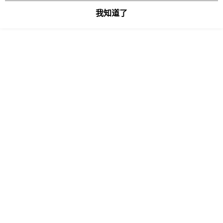
若款項超過繳費期限，將根據當次的金額加收年利率 16% 的逾期滯納金。
未成年的使用者，請事先徵得法定代理人或監護人之同意方可使用
我知道了
AFTEE。
若您對於個人資料之處理、利用有任何疑問，或欲行使相關法律權利，請聯
繫恩沛科技股份有限公司。若您不同意我們將上開所示之個人資料，連同必
要之購買訂單資訊提供予 AFTEE ，或讓 AFTEE 蒐集處理利用您的個人資
料，請勿選用本服務。