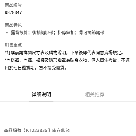
商品编号
超商取货付款
9878347
LINE Pay
商品特色
Apple Pay
露背設計；後抽繩綁帶；掛脖鈕扣；背可調節繩帶
街口支付
销售重点
*訂購前請詳閱尺寸表及購物說明，下單後即代表同意賣場規定。
Google Pay
*內搭褲、內褲、褲襪及隱形胸罩為貼身衣物，個人衛生考量，不適
大哥付你分期
用於七日鑑賞期，恕不接受退貨。
相关说明
【大哥付你分期使用说明】
AFTEE先享后付
1. 本服务由台湾大哥大提供，电信用户可立即使用无须另外申请。（限个人
月租型门号，不开放公司户及预付卡使用）
相关说明
详细说明
相关推荐
2. 付款方式选择 “大哥付你分期”，订单成立后会自动跳转到大哥付的交易流
一、關於 AFTEE先享後付
程，验证手机门号后，选择欲分期的期数、缴款截止日，确认付款后即完成
ATM付款
1. 於付款方式選擇AFTEE先享後付，將跳出AFTEE先享後付手機驗證視
交易。
窗。
3. 实际核准额度、可分期数及费用金额请依后续交易确认页面所载为准。
2. 進行簡訊驗證之後，即可完成結帳手續。
运送方式
4. 订单成立30分钟内，如未前往确认交易或遇审核未通过，订单将自动取
3. 訂單確認後不需事先繳費，商品會配送至您的指定地址。
消。如遇 “转专审核”未通过状况，表示未达系统评分，恕无法说明评估内
4. 下訂完成後，您的手機會收到一封繳費通知簡訊，APP會員則會收到
全家取貨付款
容。
AFTEE APP推播通知。
【缴款方式说明】
每笔NT$60，满NT$1,800(含以上)免运费