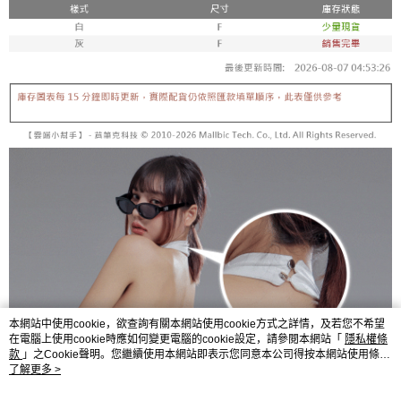
5. 收到商品當下無需繳費，確認無誤後，請再利用繳費通知簡訊或AFTEE
1. 分期款项不并入电信账单，“大哥付你分期”于每月结算日后寄送缴费提醒
APP於四大便利商店‧ATM/網銀等方式進行付款。
短信。
付款後全家取貨
2. 通过短信链接打开账单后，可选择 “超商条码／台湾大直营门市／银行转
請留意繳費期限為 14 天。唯有下載 AFTEE App 成為 AFTEE 會員者方能享
每笔NT$60，满NT$1,600(含以上)免运费
账／街口支付／iPASS MONEY”等通路缴费。
有最長 45 天內付款之服務。
已關閉，請勿下單
【注意事项】
繳費期限，為商家向您請款的時間，再加上使用AFTEE可延長的天數所計算
1. 本服务系由 “台湾大哥大股份有限公司”所提供，让用户于交易时，得通过
每笔NT$10,000
出。使用AFTEE下訂可以延長您收到商品前的繳費天數，但無法保證一定能
本服务购买商品或服务，并由商店将买卖／分期付款买卖价金债权让与本公
夠在期限內收到商品(例如:預購商品或預計到貨時間較長者)。因此無論收到
司后，依约使用本公司账单缴交账款。
已關閉，請勿下單(付取)
商品與否，仍需要請您在AFTEE規定的時間內完成繳費。
2. 基于同意付款使用 “大哥付你分期”之契约关系目的，商店将以您的个人资
每笔NT$10,000
料（包含姓名、电话或地址）提供予台湾大哥大进项收集、处理及利用，由
二、付款限制
台湾大哥大与本人进行分期账单所需资料之确认、核对及更正。
1. 初次使用 AFTEE 時，將依認證結果及本公司審查結果，核予每個人不同
7-11取貨付款
3. 完整用户服务条款，请详阅以下链接：
https://oppay.tw/userRule
之上限額度
2. 結帳金額須大於NT$30
每笔NT$60，满NT$1,800(含以上)免运费
3. 目前僅支援台灣會員
付款後7-11取貨
三、聲明條款
每笔NT$60，满NT$1,600(含以上)免运费
「AFTEE先享後付」(下稱本服務)乃由恩沛科技股份有限公司(下稱 AFTEE )
所提供，並由 AFTEE 向您收取款項。因使用本服務所須提供之個人資料(包
宅配
含但不限於訂購人姓名、電話，收件人姓名、電話、收件地址)，將交付予
本網站中使用cookie，欲查詢有關本網站使用cookie方式之詳情，及若您不希望
AFTEE 於本服務必要服務範圍內運用。關於 AFTEE 對於個人資料之蒐集、
在電腦上使用cookie時應如何變更電腦的cookie設定，請參閱本網站「
隱私權條
每笔NT$100，满NT$2,500(含以上)免运费
款
處理、利用，詳參 AFTEE 官網之『個人資料蒐集、處理及利用告知聲明』
」之Cookie聲明。您繼續使用本網站即表示您同意本公司得按本網站使用條款
之Cookie聲明使用cookie。
了解更多 >
（
https://aftee.tw/privacypolicy/
）。
國家/地區配送
查看运费