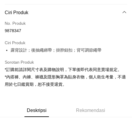
Kaedah Pembayaran
Ciri Produk
Kad Kredit (Bayaran Penuh)
No. Produk
Pengambilan di Kedai Serbaneka
9878347
LINE Pay
Ciri Produk
Apple Pay
露背設計；後抽繩綁帶；掛脖鈕扣；背可調節繩帶
JKOPAY
Sorotan Produk
Google Pay
*訂購前請詳閱尺寸表及購物說明，下單後即代表同意賣場規定。
*內搭褲、內褲、褲襪及隱形胸罩為貼身衣物，個人衛生考量，不適
OP Pay Later
用於七日鑑賞期，恕不接受退貨。
Deskripsi
[Terma Penggunaan untuk OP Pay Later]
AFTEE
Perkhidmatan ini disediakan oleh Taiwan Mobile dan tersedia untuk
Deskripsi
pengguna Taiwan Mobile tanpa memerlukan permohonan tambahan.
Deskripsi
Rekomendasi
Pertama, Mengenai Perkhidmatan AFTEE Beli Sekarang Bayar Kemudian
Pemindahan ATM
1. Dengan memilih AFTEE sebagai kaedah pembayaran, mesej
Jika anda memilih OP Pay Later sebagai kaedah pembayaran, sistem
pengesahan AFTEE akan muncul.
akan mengarahkan anda secara automatik ke proses transaksi OP Pay
2. Anda boleh meneruskan pembayaran selepas pengesahan SMS.
Pilihan Penghantaran
Later selepas pesanan dibuat. Anda perlu mengesahkan nombor telefon