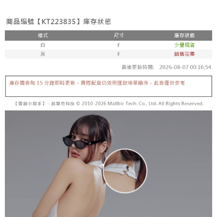
3. Tiada bayaran diperlukan apabila pesanan disahkan. Produk akan
mudah alih anda, memilih bilangan ansuran, dan menetapkan tarikh
dihantar ke alamat yang ditetapkan.
全家取貨付款
akhir pembayaran. Transaksi akan dianggap selesai setelah pembayaran
4. Setelah pesanan disahkan, anda akan menerima SMS pembayaran
disahkan.
NT$60/pesanan | Penghantaran percuma untuk pesanan
manakala ahli aplikasi akan menerima pemberitahuan tolak aplikasi
NT$1,800 atau lebih
AFTEE.
Had kredit yang diluluskan, tempoh ansuran yang tersedia, dan yuran
5. Tiada bayaran diperlukan apabila anda menerima produk. Sila buat
yang dikenakan adalah tertakluk kepada maklumat yang dinyatakan
pembayaran di empat kedai serbaneka utama, ATM atau perbankan
付款後全家取貨
pada halaman pengesahan transaksi seterusnya.
dalam talian dengan SMS pembayaran atau pemberitahuan tolak aplikasi
NT$60/pesanan | Penghantaran percuma untuk pesanan
AFTEE.
Jika transaksi tidak disahkan dalam masa 30 minit selepas pesanan
NT$1,600 atau lebih
dibuat, atau jika permohonan gagal dalam proses semakan, pesanan
Sila ambil perhatian bahawa tempoh pembayaran adalah 14 hari. Walau
akan dibatalkan secara automatik. Jika permohonan gagal pada
已關閉，請勿下單
bagaimanapun, bagi mereka yang telah memuat turun Aplikasi AFTEE
peringkat "semakan manual", ini bermakna kriteria pemarkahan sistem
dan mendaftar sebagai ahli AFTEE boleh menikmati tempoh pembayaran
NT$10,000/pesanan
tidak dipenuhi; butiran penilaian khusus tidak akan didedahkan.
sehingga 45 hari.
已關閉，請勿下單(付取)
[Arahan Pembayaran]
Tempoh pembayaran dikira dari masa kedai meminta pembayaran anda,
ditambah dengan bilangan hari yang boleh dilanjutkan oleh AFTEE. Anda
NT$10,000/pesanan
Pembayaran ansuran melalui OP Pay Later akan dibilkan secara
boleh melanjutkan tempoh pembayaran anda sebelum anda menerima
berasingan dan tidak termasuk dalam bil telekom anda. SMS peringatan
pesanan. Walau bagaimanapun, tiada jaminan bahawa anda boleh
7-11取貨付款
pembayaran akan dihantar selepas kitaran bil bulanan.
menerima pesanan anda semasa tempoh pembayaran (cth.: produk
NT$60/pesanan | Penghantaran percuma untuk pesanan
prapesanan atau produk yang mungkin mengambil masa yang lebih
Selepas mengakses bil melalui pautan dalam SMS, anda boleh
NT$1,800 atau lebih
lama untuk dihantar). Oleh itu, anda dikehendaki membuat pembayaran
menyelesaikan pembayaran anda melalui salah satu saluran berikut: kod
kepada AFTEE dalam tempoh sama ada anda menerima pesanan.
bar kedai serbaneka, kedai runcit Taiwan Mobile, pemindahan bank,
付款後7-11取貨
JKOPay, atau iPASS MONEY.
Kedua, Sekatan Pembayaran