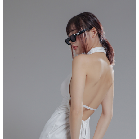
1. Perkhidmatan ini disediakan oleh "Taiwan Mobile Co., Ltd." untuk
membolehkan pengguna membeli produk atau perkhidmatan melalui
perkhidmatan ini semasa transaksi, dan kedai akan menyerahkan hak
tuntutan harga jual/beli ansuran kepada syarikat ini untuk membayar bil
menggunakan bil syarikat ini.
2. Berdasarkan tujuan kontrak persetujuan pembayaran menggunakan
"Pembayaran Ansuran Gogo", kedai akan memberikan maklumat peribadi
anda (termasuk nama, telefon atau alamat) kepada Taiwan Mobile untuk
pengumpulan, pemprosesan dan penggunaan, untuk pengesahan,
semakan dan pembetulan data yang diperlukan untuk bil ansuran oleh
Taiwan Mobile.
3. Sila baca syarat perkhidmatan pengguna secara lengkap melalui
pautan berikut: https://oppay.tw/userRule