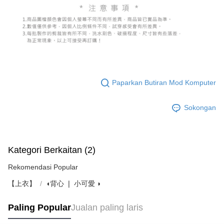
Paparkan Butiran Mod Komputer
Sokongan
Kategori Berkaitan (2)
Rekomendasi Popular
【上衣】
◖背心 ❘ 小可愛 ◗
Paling Popular
Jualan paling laris