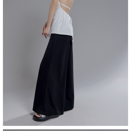
dan kad prabayar)
peribadi yang disenaraikan seperti di atas akan dikumpul dan digunakan
2. Pilihan kaedah pembayaran "Pembayaran Ansuran Gogo", selepas
oleh AFTEE, sila jangan gunakan perkhidmatan ini.
pesanan ditubuhkan, akan secara automatik dialihkan ke proses
transaksi Gogo, selepas pengesahan nombor telefon, pilih bilangan
ansuran yang diingini, tarikh akhir pembayaran, dan setelah
mengesahkan pembayaran, transaksi akan selesai.
3. Jumlah kelulusan sebenar, bilangan ansuran dan jumlah bayaran
adalah berdasarkan halaman pengesahan transaksi seterusnya.
4. Dalam masa 30 minit selepas pesanan ditubuhkan, jika tidak pergi
untuk mengesahkan transaksi atau jika tidak lulus semakan, pesanan
akan dibatalkan secara automatik. Jika terdapat situasi "pindah untuk
semakan khusus" yang tidak lulus, ini menunjukkan bahawa sistem
penilaian tidak mencukupi, tiada penjelasan mengenai kandungan
penilaian boleh diberikan.
【Penerangan Kaedah Pembayaran】
1. Pembayaran ansuran tidak digabungkan dalam bil telekomunikasi,
"Pembayaran Ansuran Gogo" akan menghantar SMS peringatan
pembayaran selepas tarikh penyelesaian bulanan.
2. Melalui pautan SMS untuk membuka bil, anda boleh memilih untuk
membayar melalui "Kod bar kedai serbaneka / Kedai rasmi Taiwan
Mobile / Pemindahan bank / Pembayaran J街口 / iPASS MONEY" dan
saluran lain.
【Nota Penting】