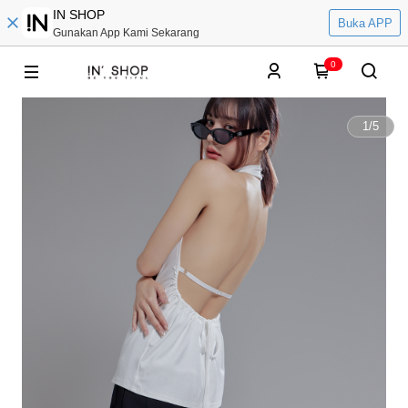
IN SHOP
Buka APP
Gunakan App Kami Sekarang
0
1
/
5