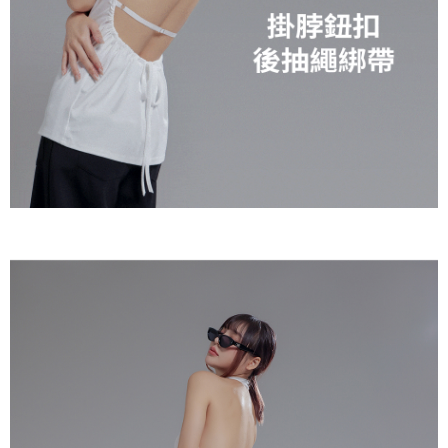
NT$60/pesanan | Penghantaran percuma untuk pesanan
1. Jumlah yang diperakui untuk pengguna kali pertama boleh sehingga
[Nota Penting]
NT$1,600 atau lebih
NT$10,000. Amaun diperakui sebenar yang diluluskan akan berdasarkan
keputusan pensijilan dan semakan oleh AFTEE.
Perkhidmatan ini disediakan oleh Taiwan Mobile Co., Ltd. (“Syarikat”),
宅配
2. Amaun perbelanjaan minimum mestilah lebih besar daripada NT$20.
yang membolehkan pelanggan membeli barangan atau perkhidmatan
3. Pada masa ini hanya tersedia untuk ahli Taiwan.
NT$100/pesanan | Penghantaran percuma untuk pesanan
melalui perkhidmatan ini pada masa transaksi. Hasil daripada pembelian
atau pembayaran ansuran akan dipindahkan oleh peniaga kepada
NT$2,500 atau lebih
Ketiga, Syarat Perkhidmatan
Syarikat, dan pelanggan hendaklah membuat pembayaran mengikut
Perkhidmatan AFTEE Beli Sekarang Bayar Kemudian disediakan oleh NP
perjanjian menggunakan sistem bil Syarikat.
國家/地區配送
Kadar Penghantaran
Taiwan, Inc. dan AFTEE akan membuat bil kepada pengguna. AFTEE
akan menggunakan data peribadi yang dikumpul (termasuk nama
Untuk memenuhi hubungan kontrak yang terjalin melalui persetujuan
pembeli, no. telefon, nama penerima, no. telefon, alamat penerima) untuk
penggunaan OP Pay Later, peniaga akan memberikan maklumat peribadi
penggunaan perkhidmatan. Sila rujuk kepada "Penyata Pengumpulan
anda (termasuk nama, nombor telefon, atau alamat) kepada Syarikat bagi
Data Peribadi, Pemprosesan, Penggunaan"
tujuan pengumpulan, pemprosesan dan penggunaan data yang
(https://aftee.tw/privacypolicy/
) untuk maklumat lanjut.
diperlukan untuk pengebilan ansuran, termasuk pengesahan,
pengesahan semula dan pembetulan.
Jumlah yang diperakui untuk pengguna kali pertama yang lulus
kelulusan boleh sehingga NT$10,000. Jika pengguna tidak membuat
Untuk terma perkhidmatan penuh, sila rujuk pautan berikut:
pembayaran dalam tempoh tersebut, yuran pembayaran lewat sebanyak
https://oppay.tw/userRule
" target="_blank" class="link revert-
20% setahun akan dikenakan. Pengguna bawah umur dikehendaki
style">https://oppay.tw/userRule
mendapatkan kebenaran daripada ibu bapa atau penjaga yang sah
untuk menggunakan AFTEE.
【Panduan Penggunaan Pembayaran Ansuran Gogo】
1. Perkhidmatan ini disediakan oleh Taiwan Mobile, pengguna telefon
Sila hubungi NP Taiwan Inc. di
cs_tw@netprotections.co.jp
jika anda
mudah alih boleh segera menggunakan tanpa perlu memohon lagi.
mempunyai sebarang kebimbangan mengenai pemprosesan dan
(Hanya untuk nombor langganan peribadi, tidak terbuka untuk syarikat
penggunaan pada data peribadi. Jika anda tidak bersetuju dengan data