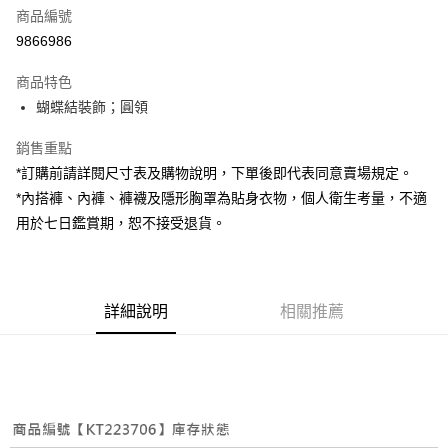
商品編號
超商取貨付款
9866986
LINE Pay
商品特色
Apple Pay
蝴蝶結裝飾；圓領
街口支付
銷售重點
*訂購前請詳閱尺寸表及購物說明，下單後即代表同意賣場規定。
Google Pay
*內搭褲、內褲、褲襪及隱形胸罩為貼身衣物，個人衛生考量，不適
大哥付你分期
用於七日鑑賞期，恕不接受退貨。
相關說明
【大哥付你分期使用說明】
AFTEE先享後付
1.本服務由台灣大哥大提供，台灣大哥大用戶可立即使用無須另外申請。
2.付款方式選擇「大哥付你分期」，訂單成立後會自動跳轉到大哥付的交易
相關說明
詳細說明
相關推薦
流程，驗證手機門號後，選擇欲分期的期數、繳款截止日，確認付款後即完
【關於「AFTEE先享後付」】
成交易。
ATM付款
AFTEE先享後付是「在收到商品之後才付款」的支付方式。 讓您購物簡單
3.實際核准額度、可分期數及費用金額請依後續交易確認頁面所載為準。
便利好安心！
4.訂單成立30分鐘內，如未前往確認交易或遇審核未通過，訂單將自動取
１．簡單：不需註冊會員、不需綁卡、不需儲值。
運送方式
消。如遇「轉專審核」未通過狀況，表示未達大哥付你分期系統評分，恕無
２．便利：只要手機號碼，簡訊認證，即可結帳。
法說明評估內容。
３．安心：先確認商品／服務後，再付款。
全家取貨付款
【繳款方式說明】
1.分期款項不併入電信帳單，「大哥付你分期」於每月結算日後寄送繳費提
每筆NT$60，滿NT$1,800(含以上)免運費