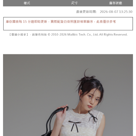
【「AFTEE先享後付」結帳流程】
醒簡訊。
１．於結帳方式選擇「AFTEE先享後付」後，將跳轉至「AFTEE先享後付」
2.透過簡訊連結打開帳單後，可選擇「超商條碼／台灣大直營門市／銀行轉
付款後全家取貨
結帳頁面，進行簡訊認證並確認金額後，即可完成結帳。
帳／街口支付／iPASS MONEY」等通路繳費。
２．訂單成立數日內，您將收到繳費通知簡訊。
每筆NT$60，滿NT$1,600(含以上)免運費
３．收到繳費通知簡訊後14天內，點擊此簡訊中的連結，可透過四大超商／
【注意事項】
ATM／網路銀行／等多元方式進行付款，方視為交易完成。
已關閉，請勿下單
1.本服務係由「台灣大哥大股份有限公司」（以下簡稱本公司）所提供，讓
※ 請注意：結帳手續完成當下不需立刻繳費，但若您需要取消訂單，請聯絡
用戶於交易時，得透過本服務購買商品或服務，並由商店將買賣／分期付款
每筆NT$10,000
購買商品的店家。未經商家同意取消之訂單仍視為有效，需透過AFTEE先享
買賣價金債權讓與本公司後，依約使用本公司帳單繳交帳款。
後付繳納相關費用。
2.基於同意付款使用「大哥付你分期」之契約關係目的，商店將以您的個人
已關閉，請勿下單(付取)
※ 交易是否成功請以「AFTEE先享後付 」之結帳頁面顯示為準，若有關於
資料（包含姓名、電話或地址）提供予台灣大哥大進項蒐集、處理及利用，
是否繳費成功／繳費後需取消欲退款等相關疑問，請聯繫「AFTEE先享後付
每筆NT$10,000
由本公司與您本人進行分期帳單所需資料之確認、核對及更正。
客戶支援中心」
https://netprotections.freshdesk.com/support/home
3.完整用戶服務條款，請詳閱以下連結：
https://oppay.tw/userRule
7-11取貨付款
【注意事項】
１．透過由恩沛科技股份有限公司提供之「AFTEE先享後付」服務完成之交
每筆NT$60，滿NT$1,800(含以上)免運費
易，需依本服務之必要範圍內提供個人資料，並將交易相關給付款項請求債
權轉讓予恩沛科技股份有限公司。
付款後7-11取貨
２．關於個人資料處理事宜，請瀏覽以下網址：
每筆NT$60，滿NT$1,600(含以上)免運費
https://aftee.tw/terms/#terms3
３．未成年的使用者請事先徵得法定代理人或監護人之同意方可使用
宅配
「AFTEE先享後付」，若未經同意申辦者引起之損失，本公司不負相關責
任。
每筆NT$100，滿NT$2,500(含以上)免運費
４．使用「AFTEE先享後付」時，將依據個別帳號之用戶狀況，依本公司即
時審查核予不同之上限額度；若仍有額度不足之情形，本公司將視審查結果
國家/地區配送
查看運費
請求用戶進行身份認證。