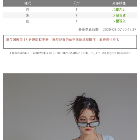
【「AFTEE先享後付」結帳流程】
醒簡訊。
１．於結帳方式選擇「AFTEE先享後付」後，將跳轉至「AFTEE先享後付」
2.透過簡訊連結打開帳單後，可選擇「超商條碼／台灣大直營門市／銀行轉
付款後全家取貨
結帳頁面，進行簡訊認證並確認金額後，即可完成結帳。
帳／街口支付／iPASS MONEY」等通路繳費。
２．訂單成立數日內，您將收到繳費通知簡訊。
每筆NT$60，滿NT$1,600(含以上)免運費
３．收到繳費通知簡訊後14天內，點擊此簡訊中的連結，可透過四大超商／
【注意事項】
ATM／網路銀行／等多元方式進行付款，方視為交易完成。
已關閉，請勿下單
1.本服務係由「台灣大哥大股份有限公司」（以下簡稱本公司）所提供，讓
※ 請注意：結帳手續完成當下不需立刻繳費，但若您需要取消訂單，請聯絡
用戶於交易時，得透過本服務購買商品或服務，並由商店將買賣／分期付款
每筆NT$10,000
購買商品的店家。未經商家同意取消之訂單仍視為有效，需透過AFTEE先享
買賣價金債權讓與本公司後，依約使用本公司帳單繳交帳款。
後付繳納相關費用。
2.基於同意付款使用「大哥付你分期」之契約關係目的，商店將以您的個人
已關閉，請勿下單(付取)
※ 交易是否成功請以「AFTEE先享後付 」之結帳頁面顯示為準，若有關於
資料（包含姓名、電話或地址）提供予台灣大哥大進項蒐集、處理及利用，
是否繳費成功／繳費後需取消欲退款等相關疑問，請聯繫「AFTEE先享後付
每筆NT$10,000
由本公司與您本人進行分期帳單所需資料之確認、核對及更正。
客戶支援中心」
https://netprotections.freshdesk.com/support/home
3.完整用戶服務條款，請詳閱以下連結：
https://oppay.tw/userRule
7-11取貨付款
【注意事項】
１．透過由恩沛科技股份有限公司提供之「AFTEE先享後付」服務完成之交
每筆NT$60，滿NT$1,800(含以上)免運費
易，需依本服務之必要範圍內提供個人資料，並將交易相關給付款項請求債
權轉讓予恩沛科技股份有限公司。
付款後7-11取貨
２．關於個人資料處理事宜，請瀏覽以下網址：
每筆NT$60，滿NT$1,600(含以上)免運費
https://aftee.tw/terms/#terms3
３．未成年的使用者請事先徵得法定代理人或監護人之同意方可使用
宅配
「AFTEE先享後付」，若未經同意申辦者引起之損失，本公司不負相關責
任。
每筆NT$100，滿NT$2,500(含以上)免運費
４．使用「AFTEE先享後付」時，將依據個別帳號之用戶狀況，依本公司即
時審查核予不同之上限額度；若仍有額度不足之情形，本公司將視審查結果
國家/地區配送
查看運費
請求用戶進行身份認證。