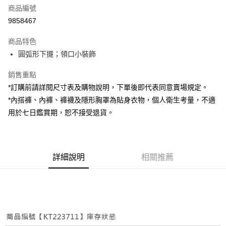
商品編號
超商取貨付款
9858467
LINE Pay
商品特色
Apple Pay
圓弧形下擺；領口小裝飾
街口支付
銷售重點
*訂購前請詳閱尺寸表及購物說明，下單後即代表同意賣場規定。
Google Pay
*內搭褲、內褲、褲襪及隱形胸罩為貼身衣物，個人衛生考量，不適
大哥付你分期
用於七日鑑賞期，恕不接受退貨。
相關說明
【大哥付你分期使用說明】
AFTEE先享後付
1.本服務由台灣大哥大提供，台灣大哥大用戶可立即使用無須另外申請。
2.付款方式選擇「大哥付你分期」，訂單成立後會自動跳轉到大哥付的交易
相關說明
詳細說明
相關推薦
流程，驗證手機門號後，選擇欲分期的期數、繳款截止日，確認付款後即完
【關於「AFTEE先享後付」】
成交易。
ATM付款
AFTEE先享後付是「在收到商品之後才付款」的支付方式。 讓您購物簡單
3.實際核准額度、可分期數及費用金額請依後續交易確認頁面所載為準。
便利好安心！
4.訂單成立30分鐘內，如未前往確認交易或遇審核未通過，訂單將自動取
１．簡單：不需註冊會員、不需綁卡、不需儲值。
運送方式
消。如遇「轉專審核」未通過狀況，表示未達大哥付你分期系統評分，恕無
２．便利：只要手機號碼，簡訊認證，即可結帳。
法說明評估內容。
３．安心：先確認商品／服務後，再付款。
全家取貨付款
【繳款方式說明】
1.分期款項不併入電信帳單，「大哥付你分期」於每月結算日後寄送繳費提
每筆NT$60，滿NT$1,800(含以上)免運費