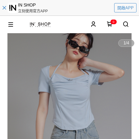
IN SHOP
開啟APP
立刻使用官方APP
0
1
/
4