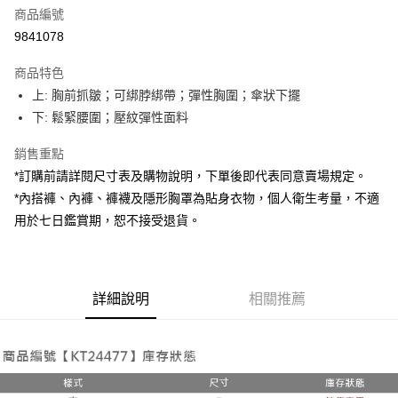
商品編號
超商取貨付款
9841078
LINE Pay
商品特色
Apple Pay
上: 胸前抓皺；可綁脖綁帶；彈性胸圍；傘狀下擺
下: 鬆緊腰圍；壓紋彈性面料
街口支付
銷售重點
Google Pay
*訂購前請詳閱尺寸表及購物說明，下單後即代表同意賣場規定。
大哥付你分期
*內搭褲、內褲、褲襪及隱形胸罩為貼身衣物，個人衛生考量，不適
相關說明
用於七日鑑賞期，恕不接受退貨。
【大哥付你分期使用說明】
AFTEE先享後付
1.本服務由台灣大哥大提供，台灣大哥大用戶可立即使用無須另外申請。
2.付款方式選擇「大哥付你分期」，訂單成立後會自動跳轉到大哥付的交易
相關說明
流程，驗證手機門號後，選擇欲分期的期數、繳款截止日，確認付款後即完
【關於「AFTEE先享後付」】
成交易。
詳細說明
相關推薦
ATM付款
AFTEE先享後付是「在收到商品之後才付款」的支付方式。 讓您購物簡單
3.實際核准額度、可分期數及費用金額請依後續交易確認頁面所載為準。
便利好安心！
4.訂單成立30分鐘內，如未前往確認交易或遇審核未通過，訂單將自動取
１．簡單：不需註冊會員、不需綁卡、不需儲值。
運送方式
消。如遇「轉專審核」未通過狀況，表示未達大哥付你分期系統評分，恕無
２．便利：只要手機號碼，簡訊認證，即可結帳。
法說明評估內容。
３．安心：先確認商品／服務後，再付款。
全家取貨付款
【繳款方式說明】
1.分期款項不併入電信帳單，「大哥付你分期」於每月結算日後寄送繳費提
每筆NT$60，滿NT$1,800(含以上)免運費