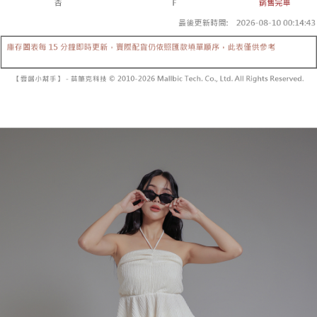
【「AFTEE先享後付」結帳流程】
醒簡訊。
１．於結帳方式選擇「AFTEE先享後付」後，將跳轉至「AFTEE先享後付」
2.透過簡訊連結打開帳單後，可選擇「超商條碼／台灣大直營門市／銀行轉
付款後全家取貨
結帳頁面，進行簡訊認證並確認金額後，即可完成結帳。
帳／街口支付／iPASS MONEY」等通路繳費。
２．訂單成立數日內，您將收到繳費通知簡訊。
每筆NT$60，滿NT$1,600(含以上)免運費
３．收到繳費通知簡訊後14天內，點擊此簡訊中的連結，可透過四大超商／
【注意事項】
ATM／網路銀行／等多元方式進行付款，方視為交易完成。
已關閉，請勿下單
1.本服務係由「台灣大哥大股份有限公司」（以下簡稱本公司）所提供，讓
※ 請注意：結帳手續完成當下不需立刻繳費，但若您需要取消訂單，請聯絡
用戶於交易時，得透過本服務購買商品或服務，並由商店將買賣／分期付款
每筆NT$10,000
購買商品的店家。未經商家同意取消之訂單仍視為有效，需透過AFTEE先享
買賣價金債權讓與本公司後，依約使用本公司帳單繳交帳款。
後付繳納相關費用。
2.基於同意付款使用「大哥付你分期」之契約關係目的，商店將以您的個人
已關閉，請勿下單(付取)
※ 交易是否成功請以「AFTEE先享後付 」之結帳頁面顯示為準，若有關於
資料（包含姓名、電話或地址）提供予台灣大哥大進項蒐集、處理及利用，
是否繳費成功／繳費後需取消欲退款等相關疑問，請聯繫「AFTEE先享後付
每筆NT$10,000
由本公司與您本人進行分期帳單所需資料之確認、核對及更正。
客戶支援中心」
https://netprotections.freshdesk.com/support/home
3.完整用戶服務條款，請詳閱以下連結：
https://oppay.tw/userRule
7-11取貨付款
【注意事項】
１．透過由恩沛科技股份有限公司提供之「AFTEE先享後付」服務完成之交
每筆NT$60，滿NT$1,800(含以上)免運費
易，需依本服務之必要範圍內提供個人資料，並將交易相關給付款項請求債
權轉讓予恩沛科技股份有限公司。
付款後7-11取貨
２．關於個人資料處理事宜，請瀏覽以下網址：
每筆NT$60，滿NT$1,600(含以上)免運費
https://aftee.tw/terms/#terms3
３．未成年的使用者請事先徵得法定代理人或監護人之同意方可使用
宅配
「AFTEE先享後付」，若未經同意申辦者引起之損失，本公司不負相關責
任。
每筆NT$100，滿NT$2,500(含以上)免運費
４．使用「AFTEE先享後付」時，將依據個別帳號之用戶狀況，依本公司即
時審查核予不同之上限額度；若仍有額度不足之情形，本公司將視審查結果
國家/地區配送
查看運費
請求用戶進行身份認證。