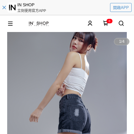
IN SHOP
開啟APP
立刻使用官方APP
0
1
/
4