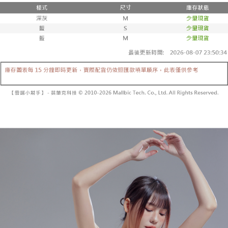
２．便利：只要手機號碼，簡訊認證，即可結帳。
法說明評估內容。
３．安心：先確認商品／服務後，再付款。
全家取貨付款
【繳款方式說明】
1.分期款項不併入電信帳單，「大哥付你分期」於每月結算日後寄送繳費提
每筆NT$60，滿NT$1,800(含以上)免運費
【「AFTEE先享後付」結帳流程】
醒簡訊。
１．於結帳方式選擇「AFTEE先享後付」後，將跳轉至「AFTEE先享後付」
2.透過簡訊連結打開帳單後，可選擇「超商條碼／台灣大直營門市／銀行轉
付款後全家取貨
結帳頁面，進行簡訊認證並確認金額後，即可完成結帳。
帳／街口支付／iPASS MONEY」等通路繳費。
２．訂單成立數日內，您將收到繳費通知簡訊。
每筆NT$60，滿NT$1,600(含以上)免運費
３．收到繳費通知簡訊後14天內，點擊此簡訊中的連結，可透過四大超商／
【注意事項】
ATM／網路銀行／等多元方式進行付款，方視為交易完成。
已關閉，請勿下單
1.本服務係由「台灣大哥大股份有限公司」（以下簡稱本公司）所提供，讓
※ 請注意：結帳手續完成當下不需立刻繳費，但若您需要取消訂單，請聯絡
用戶於交易時，得透過本服務購買商品或服務，並由商店將買賣／分期付款
每筆NT$10,000
購買商品的店家。未經商家同意取消之訂單仍視為有效，需透過AFTEE先享
買賣價金債權讓與本公司後，依約使用本公司帳單繳交帳款。
後付繳納相關費用。
2.基於同意付款使用「大哥付你分期」之契約關係目的，商店將以您的個人
已關閉，請勿下單(付取)
※ 交易是否成功請以「AFTEE先享後付 」之結帳頁面顯示為準，若有關於
資料（包含姓名、電話或地址）提供予台灣大哥大進項蒐集、處理及利用，
是否繳費成功／繳費後需取消欲退款等相關疑問，請聯繫「AFTEE先享後付
每筆NT$10,000
由本公司與您本人進行分期帳單所需資料之確認、核對及更正。
客戶支援中心」
https://netprotections.freshdesk.com/support/home
3.完整用戶服務條款，請詳閱以下連結：
https://oppay.tw/userRule
7-11取貨付款
【注意事項】
１．透過由恩沛科技股份有限公司提供之「AFTEE先享後付」服務完成之交
每筆NT$60，滿NT$1,800(含以上)免運費
易，需依本服務之必要範圍內提供個人資料，並將交易相關給付款項請求債
權轉讓予恩沛科技股份有限公司。
付款後7-11取貨
２．關於個人資料處理事宜，請瀏覽以下網址：
每筆NT$60，滿NT$1,600(含以上)免運費
https://aftee.tw/terms/#terms3
３．未成年的使用者請事先徵得法定代理人或監護人之同意方可使用
宅配
「AFTEE先享後付」，若未經同意申辦者引起之損失，本公司不負相關責
任。
每筆NT$100，滿NT$2,500(含以上)免運費