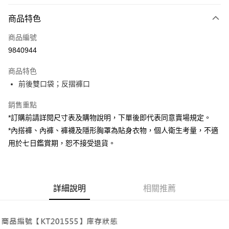
付款方式
商品特色
信用卡一次付款
商品編號
超商取貨付款
9840944
LINE Pay
商品特色
Apple Pay
前後雙口袋；反摺褲口
街口支付
銷售重點
*訂購前請詳閱尺寸表及購物說明，下單後即代表同意賣場規定。
Google Pay
*內搭褲、內褲、褲襪及隱形胸罩為貼身衣物，個人衛生考量，不適
大哥付你分期
用於七日鑑賞期，恕不接受退貨。
相關說明
【大哥付你分期使用說明】
AFTEE先享後付
1.本服務由台灣大哥大提供，台灣大哥大用戶可立即使用無須另外申請。
2.付款方式選擇「大哥付你分期」，訂單成立後會自動跳轉到大哥付的交易
相關說明
詳細說明
相關推薦
流程，驗證手機門號後，選擇欲分期的期數、繳款截止日，確認付款後即完
【關於「AFTEE先享後付」】
成交易。
ATM付款
AFTEE先享後付是「在收到商品之後才付款」的支付方式。 讓您購物簡單
3.實際核准額度、可分期數及費用金額請依後續交易確認頁面所載為準。
便利好安心！
4.訂單成立30分鐘內，如未前往確認交易或遇審核未通過，訂單將自動取
１．簡單：不需註冊會員、不需綁卡、不需儲值。
運送方式
消。如遇「轉專審核」未通過狀況，表示未達大哥付你分期系統評分，恕無