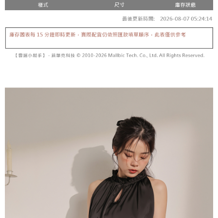
5. 收到商品當下無需繳費，確認無誤後，請再利用繳費通知簡訊或AFTEE
1. 分期款项不并入电信账单，“大哥付你分期”于每月结算日后寄送缴费提醒
APP於四大便利商店‧ATM/網銀等方式進行付款。
短信。
付款後全家取貨
2. 通过短信链接打开账单后，可选择 “超商条码／台湾大直营门市／银行转
請留意繳費期限為 14 天。唯有下載 AFTEE App 成為 AFTEE 會員者方能享
每笔NT$60，满NT$1,600(含以上)免运费
账／街口支付／iPASS MONEY”等通路缴费。
有最長 45 天內付款之服務。
已關閉，請勿下單
【注意事项】
繳費期限，為商家向您請款的時間，再加上使用AFTEE可延長的天數所計算
1. 本服务系由 “台湾大哥大股份有限公司”所提供，让用户于交易时，得通过
每笔NT$10,000
出。使用AFTEE下訂可以延長您收到商品前的繳費天數，但無法保證一定能
本服务购买商品或服务，并由商店将买卖／分期付款买卖价金债权让与本公
夠在期限內收到商品(例如:預購商品或預計到貨時間較長者)。因此無論收到
司后，依约使用本公司账单缴交账款。
已關閉，請勿下單(付取)
商品與否，仍需要請您在AFTEE規定的時間內完成繳費。
2. 基于同意付款使用 “大哥付你分期”之契约关系目的，商店将以您的个人资
每笔NT$10,000
料（包含姓名、电话或地址）提供予台湾大哥大进项收集、处理及利用，由
二、付款限制
台湾大哥大与本人进行分期账单所需资料之确认、核对及更正。
1. 初次使用 AFTEE 時，將依認證結果及本公司審查結果，核予每個人不同
7-11取貨付款
3. 完整用户服务条款，请详阅以下链接：
https://oppay.tw/userRule
之上限額度
2. 結帳金額須大於NT$30
每笔NT$60，满NT$1,800(含以上)免运费
3. 目前僅支援台灣會員
付款後7-11取貨
三、聲明條款
每笔NT$60，满NT$1,600(含以上)免运费
「AFTEE先享後付」(下稱本服務)乃由恩沛科技股份有限公司(下稱 AFTEE )
所提供，並由 AFTEE 向您收取款項。因使用本服務所須提供之個人資料(包
宅配
含但不限於訂購人姓名、電話，收件人姓名、電話、收件地址)，將交付予
AFTEE 於本服務必要服務範圍內運用。關於 AFTEE 對於個人資料之蒐集、
每笔NT$100，满NT$2,500(含以上)免运费
處理、利用，詳參 AFTEE 官網之『個人資料蒐集、處理及利用告知聲明』
（
https://aftee.tw/privacypolicy/
）。
國家/地區配送
查看运费