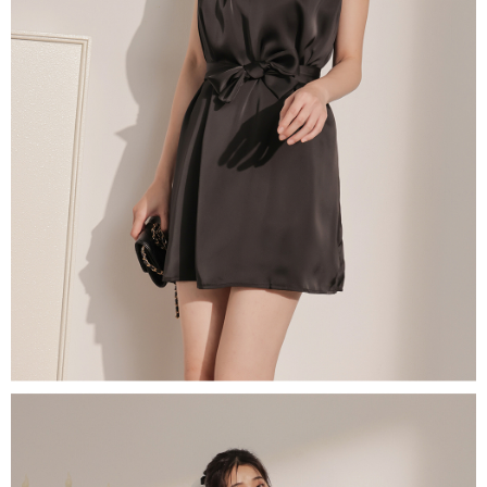
若款項超過繳費期限，將根據當次的金額加收年利率 16% 的逾期滯納金。
未成年的使用者，請事先徵得法定代理人或監護人之同意方可使用
AFTEE。
若您對於個人資料之處理、利用有任何疑問，或欲行使相關法律權利，請聯
繫恩沛科技股份有限公司。若您不同意我們將上開所示之個人資料，連同必
要之購買訂單資訊提供予 AFTEE ，或讓 AFTEE 蒐集處理利用您的個人資
料，請勿選用本服務。