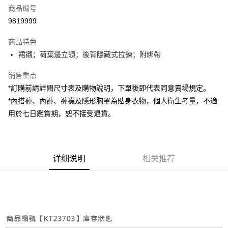
商品编号
超商取货付款
9819999
LINE Pay
商品特色
Apple Pay
裙襯；荷葉邊立領；後背隱藏式拉鍊；附綁帶
街口支付
销售重点
*訂購前請詳閱尺寸表及購物說明，下單後即代表同意賣場規定。
Google Pay
*內搭褲、內褲、褲襪及隱形胸罩為貼身衣物，個人衛生考量，不適
大哥付你分期
用於七日鑑賞期，恕不接受退貨。
相关说明
【大哥付你分期使用说明】
AFTEE先享后付
1. 本服务由台湾大哥大提供，电信用户可立即使用无须另外申请。（限个人
月租型门号，不开放公司户及预付卡使用）
相关说明
详细说明
相关推荐
2. 付款方式选择 “大哥付你分期”，订单成立后会自动跳转到大哥付的交易流
一、關於 AFTEE先享後付
程，验证手机门号后，选择欲分期的期数、缴款截止日，确认付款后即完成
ATM付款
1. 於付款方式選擇AFTEE先享後付，將跳出AFTEE先享後付手機驗證視
交易。
窗。
3. 实际核准额度、可分期数及费用金额请依后续交易确认页面所载为准。
2. 進行簡訊驗證之後，即可完成結帳手續。
运送方式
4. 订单成立30分钟内，如未前往确认交易或遇审核未通过，订单将自动取
3. 訂單確認後不需事先繳費，商品會配送至您的指定地址。
消。如遇 “转专审核”未通过状况，表示未达系统评分，恕无法说明评估内
4. 下訂完成後，您的手機會收到一封繳費通知簡訊，APP會員則會收到
全家取貨付款
容。
AFTEE APP推播通知。
【缴款方式说明】
每笔NT$60，满NT$1,800(含以上)免运费