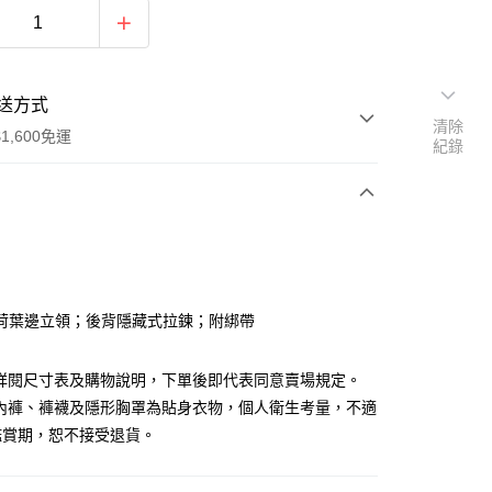
送方式
清除
1,600免運
紀錄
次付款
付款
荷葉邊立領；後背隱藏式拉鍊；附綁帶
請詳閱尺寸表及購物說明，下單後即代表同意賣場規定。
、內褲、褲襪及隱形胸罩為貼身衣物，個人衛生考量，不適
鑑賞期，恕不接受退貨。
y
分期