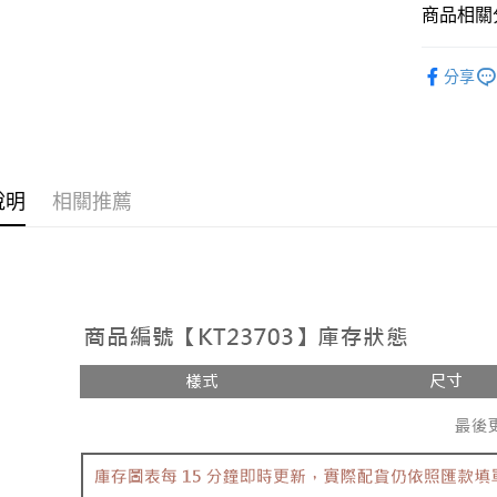
相關說明
商品相關分
【大哥付
AFTEE先
1.本服務
人氣商品
2.付款方
相關說明
分享
流程，驗
【洋裝 ❘
【關於「A
ATM付款
完成交易
AFTEE
3.實際核
便利好安
4.訂單成
１．簡單
消。如遇
２．便利
運送方式
無法說明
３．安心
說明
相關推薦
【繳款方
全家取貨
1.分期款
【「AFT
醒簡訊。
每筆NT$6
１．於結帳
2.透過簡
付」結帳
帳／街口支
付款後全
２．訂單
３．收到繳
每筆NT$6
【注意事
／ATM／
1.本服務
※ 請注意
已關閉，
用戶於交
絡購買商品
款買賣價
先享後付
每筆NT$10
2.基於同
※ 交易是
資料（包
是否繳費成
已關閉，請
用，由本
付客戶支
每筆NT$10
3.完整用
【注意事