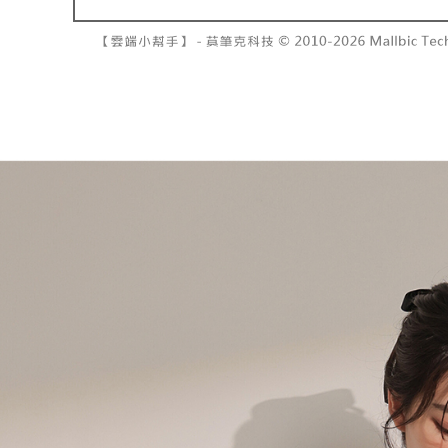
7-11取貨
１．透過由
交易，需
每筆NT$6
求債權轉
２．關於
付款後7-1
https://aft
每筆NT$6
３．未成
「AFTE
宅配
任。
４．使用「
每筆NT$1
即時審查
結果請求
國家/地區
５．嚴禁
形，恩沛
動。