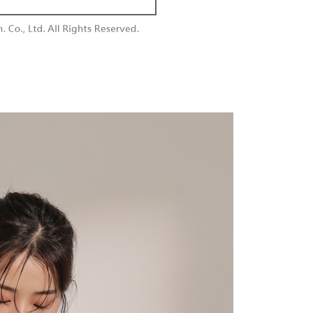
付款
恩沛科技股份有限公司提供之「AFTEE先享後付」服務完成之
依本服務之必要範圍內提供個人資料，並將交易相關給付款項請
0，滿NT$1,800(含以上)免運費
讓予恩沛科技股份有限公司。
個人資料處理事宜，請瀏覽以下網址：
1取貨
ee.tw/terms/#terms3
0，滿NT$1,600(含以上)免運費
年的使用者請事先徵得法定代理人或監護人之同意方可使用
E先享後付」，若未經同意申辦者引起之損失，本公司不負相關責
AFTEE先享後付」時，將依據個別帳號之用戶狀況，依本公司
00，滿NT$2,500(含以上)免運費
核予不同之上限額度；若仍有額度不足之情形，本公司將視審查
用戶進行身份認證。
配送
查看運費
一人註冊多個帳號或使用他人資訊註冊。若發現惡意使用之情
科技股份有限公司將有權停止該用戶之使用額度並採取法律行