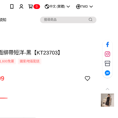
0
中文 (繁體)
TWD
須知
綁帶短洋-黑【KT23703】
1,600免運
國家/地區配送
99