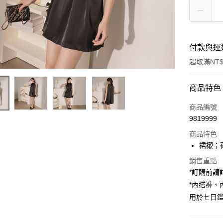
付款與運
超取滿NT$
付款方式
商品特色
信用卡一
商品編號
9819999
超商取貨
商品特色
LINE Pay
裙襯；
Apple Pay
銷售重點
*訂購前
街口支付
*內搭褲
用於七日
Google Pa
大哥付你