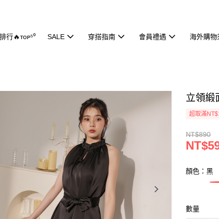
行🔥ᴛᴏᴘ⁵⁰
SALE
穿搭指南
會員禮遇
海外購物
立領緞面
超取滿NT$
NT$890
NT$5
顏色：黑
數量