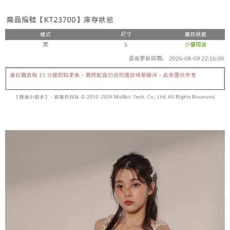
3. 訂單確認後不需事先繳費，商品會配送至您的指定地址。
消。如遇 “转专审核”未通过状况，表示未达系统评分，恕无法说明评估内
4. 下訂完成後，您的手機會收到一封繳費通知簡訊，APP會員則會收到
全家取貨付款
容。
AFTEE APP推播通知。
【缴款方式说明】
每笔NT$60，满NT$1,800(含以上)免运费
5. 收到商品當下無需繳費，確認無誤後，請再利用繳費通知簡訊或AFTEE
1. 分期款项不并入电信账单，“大哥付你分期”于每月结算日后寄送缴费提醒
APP於四大便利商店‧ATM/網銀等方式進行付款。
短信。
付款後全家取貨
2. 通过短信链接打开账单后，可选择 “超商条码／台湾大直营门市／银行转
請留意繳費期限為 14 天。唯有下載 AFTEE App 成為 AFTEE 會員者方能享
每笔NT$60，满NT$1,600(含以上)免运费
账／街口支付／iPASS MONEY”等通路缴费。
有最長 45 天內付款之服務。
已關閉，請勿下單
【注意事项】
繳費期限，為商家向您請款的時間，再加上使用AFTEE可延長的天數所計算
1. 本服务系由 “台湾大哥大股份有限公司”所提供，让用户于交易时，得通过
每笔NT$10,000
出。使用AFTEE下訂可以延長您收到商品前的繳費天數，但無法保證一定能
本服务购买商品或服务，并由商店将买卖／分期付款买卖价金债权让与本公
夠在期限內收到商品(例如:預購商品或預計到貨時間較長者)。因此無論收到
司后，依约使用本公司账单缴交账款。
已關閉，請勿下單(付取)
商品與否，仍需要請您在AFTEE規定的時間內完成繳費。
2. 基于同意付款使用 “大哥付你分期”之契约关系目的，商店将以您的个人资
每笔NT$10,000
料（包含姓名、电话或地址）提供予台湾大哥大进项收集、处理及利用，由
二、付款限制
台湾大哥大与本人进行分期账单所需资料之确认、核对及更正。
1. 初次使用 AFTEE 時，將依認證結果及本公司審查結果，核予每個人不同
7-11取貨付款
3. 完整用户服务条款，请详阅以下链接：
https://oppay.tw/userRule
之上限額度
2. 結帳金額須大於NT$30
每笔NT$60，满NT$1,800(含以上)免运费
3. 目前僅支援台灣會員
付款後7-11取貨
三、聲明條款
每笔NT$60，满NT$1,600(含以上)免运费
「AFTEE先享後付」(下稱本服務)乃由恩沛科技股份有限公司(下稱 AFTEE )
所提供，並由 AFTEE 向您收取款項。因使用本服務所須提供之個人資料(包
宅配
含但不限於訂購人姓名、電話，收件人姓名、電話、收件地址)，將交付予
AFTEE 於本服務必要服務範圍內運用。關於 AFTEE 對於個人資料之蒐集、
每笔NT$100，满NT$2,500(含以上)免运费