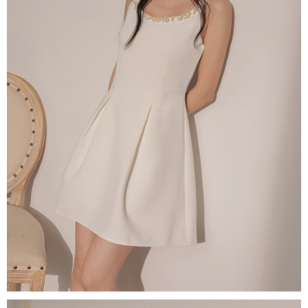
處理、利用，詳參 AFTEE 官網之『個人資料蒐集、處理及利用告知聲明』
（
https://aftee.tw/privacypolicy/
）。
國家/地區配送
查看运费
若款項超過繳費期限，將根據當次的金額加收年利率 16% 的逾期滯納金。
未成年的使用者，請事先徵得法定代理人或監護人之同意方可使用
AFTEE。
若您對於個人資料之處理、利用有任何疑問，或欲行使相關法律權利，請聯
繫恩沛科技股份有限公司。若您不同意我們將上開所示之個人資料，連同必
要之購買訂單資訊提供予 AFTEE ，或讓 AFTEE 蒐集處理利用您的個人資
料，請勿選用本服務。