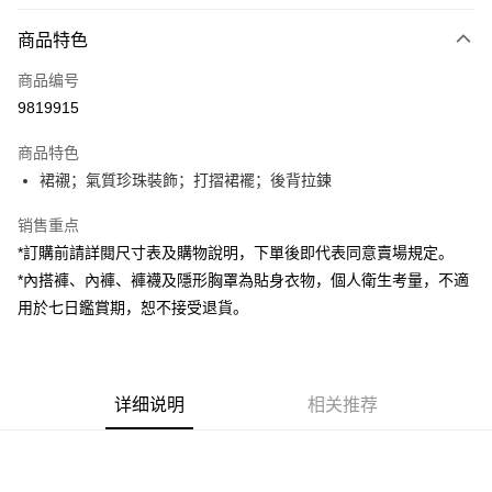
付款方式
商品特色
信用卡一次付款
商品编号
超商取货付款
9819915
LINE Pay
商品特色
Apple Pay
裙襯；氣質珍珠裝飾；打摺裙襬；後背拉鍊
街口支付
销售重点
*訂購前請詳閱尺寸表及購物說明，下單後即代表同意賣場規定。
Google Pay
*內搭褲、內褲、褲襪及隱形胸罩為貼身衣物，個人衛生考量，不適
大哥付你分期
用於七日鑑賞期，恕不接受退貨。
相关说明
【大哥付你分期使用说明】
AFTEE先享后付
1. 本服务由台湾大哥大提供，电信用户可立即使用无须另外申请。（限个人
月租型门号，不开放公司户及预付卡使用）
相关说明
详细说明
相关推荐
2. 付款方式选择 “大哥付你分期”，订单成立后会自动跳转到大哥付的交易流
一、關於 AFTEE先享後付
程，验证手机门号后，选择欲分期的期数、缴款截止日，确认付款后即完成
ATM付款
1. 於付款方式選擇AFTEE先享後付，將跳出AFTEE先享後付手機驗證視
交易。
窗。
3. 实际核准额度、可分期数及费用金额请依后续交易确认页面所载为准。
2. 進行簡訊驗證之後，即可完成結帳手續。
运送方式
4. 订单成立30分钟内，如未前往确认交易或遇审核未通过，订单将自动取