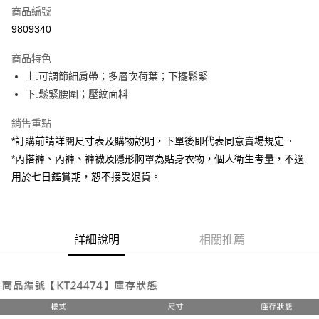
商品編號
超商取貨付款
9809340
LINE Pay
商品特色
Apple Pay
上:可調節細肩帶；多層次荷葉；下擺鬆緊
下:鬆緊腰圍；壓紋面料
街口支付
銷售重點
Google Pay
*訂購前請詳閱尺寸表及購物說明，下單後即代表同意賣場規定。
大哥付你分期
*內搭褲、內褲、褲襪及隱形胸罩為貼身衣物，個人衛生考量，不適
相關說明
用於七日鑑賞期，恕不接受退貨。
【大哥付你分期使用說明】
AFTEE先享後付
1.本服務由台灣大哥大提供，台灣大哥大用戶可立即使用無須另外申請。
2.付款方式選擇「大哥付你分期」，訂單成立後會自動跳轉到大哥付的交易
相關說明
流程，驗證手機門號後，選擇欲分期的期數、繳款截止日，確認付款後即完
【關於「AFTEE先享後付」】
成交易。
詳細說明
相關推薦
ATM付款
AFTEE先享後付是「在收到商品之後才付款」的支付方式。 讓您購物簡單
3.實際核准額度、可分期數及費用金額請依後續交易確認頁面所載為準。
便利好安心！
4.訂單成立30分鐘內，如未前往確認交易或遇審核未通過，訂單將自動取
１．簡單：不需註冊會員、不需綁卡、不需儲值。
運送方式
消。如遇「轉專審核」未通過狀況，表示未達大哥付你分期系統評分，恕無
２．便利：只要手機號碼，簡訊認證，即可結帳。
法說明評估內容。
３．安心：先確認商品／服務後，再付款。
全家取貨付款
【繳款方式說明】
1.分期款項不併入電信帳單，「大哥付你分期」於每月結算日後寄送繳費提
每筆NT$60，滿NT$1,800(含以上)免運費