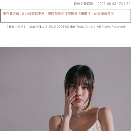
【「AFTEE先享後付」結帳流程】
醒簡訊。
１．於結帳方式選擇「AFTEE先享後付」後，將跳轉至「AFTEE先享後付」
2.透過簡訊連結打開帳單後，可選擇「超商條碼／台灣大直營門市／銀行轉
付款後全家取貨
結帳頁面，進行簡訊認證並確認金額後，即可完成結帳。
帳／街口支付／iPASS MONEY」等通路繳費。
２．訂單成立數日內，您將收到繳費通知簡訊。
每筆NT$60，滿NT$1,600(含以上)免運費
３．收到繳費通知簡訊後14天內，點擊此簡訊中的連結，可透過四大超商／
【注意事項】
ATM／網路銀行／等多元方式進行付款，方視為交易完成。
已關閉，請勿下單
1.本服務係由「台灣大哥大股份有限公司」（以下簡稱本公司）所提供，讓
※ 請注意：結帳手續完成當下不需立刻繳費，但若您需要取消訂單，請聯絡
用戶於交易時，得透過本服務購買商品或服務，並由商店將買賣／分期付款
每筆NT$10,000
購買商品的店家。未經商家同意取消之訂單仍視為有效，需透過AFTEE先享
買賣價金債權讓與本公司後，依約使用本公司帳單繳交帳款。
後付繳納相關費用。
2.基於同意付款使用「大哥付你分期」之契約關係目的，商店將以您的個人
已關閉，請勿下單(付取)
※ 交易是否成功請以「AFTEE先享後付 」之結帳頁面顯示為準，若有關於
資料（包含姓名、電話或地址）提供予台灣大哥大進項蒐集、處理及利用，
是否繳費成功／繳費後需取消欲退款等相關疑問，請聯繫「AFTEE先享後付
每筆NT$10,000
由本公司與您本人進行分期帳單所需資料之確認、核對及更正。
客戶支援中心」
https://netprotections.freshdesk.com/support/home
3.完整用戶服務條款，請詳閱以下連結：
https://oppay.tw/userRule
7-11取貨付款
【注意事項】
１．透過由恩沛科技股份有限公司提供之「AFTEE先享後付」服務完成之交
每筆NT$60，滿NT$1,800(含以上)免運費
易，需依本服務之必要範圍內提供個人資料，並將交易相關給付款項請求債
權轉讓予恩沛科技股份有限公司。
付款後7-11取貨
２．關於個人資料處理事宜，請瀏覽以下網址：
每筆NT$60，滿NT$1,600(含以上)免運費
https://aftee.tw/terms/#terms3
３．未成年的使用者請事先徵得法定代理人或監護人之同意方可使用
宅配
「AFTEE先享後付」，若未經同意申辦者引起之損失，本公司不負相關責
任。
每筆NT$100，滿NT$2,500(含以上)免運費
４．使用「AFTEE先享後付」時，將依據個別帳號之用戶狀況，依本公司即
時審查核予不同之上限額度；若仍有額度不足之情形，本公司將視審查結果
國家/地區配送
查看運費
請求用戶進行身份認證。