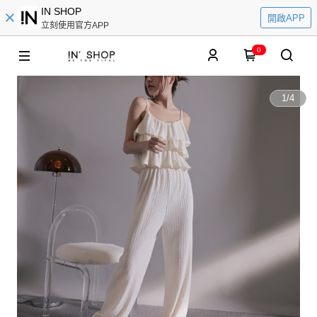
IN SHOP
開啟APP
立刻使用官方APP
0
1
/
4