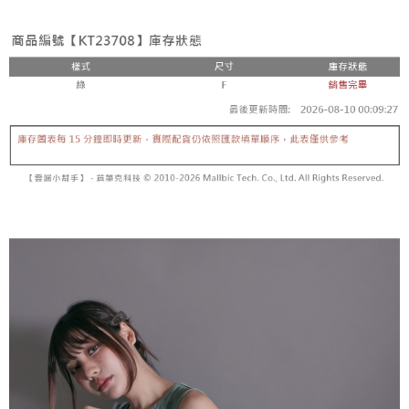
3. Tiada bayaran diperlukan apabila pesanan disahkan. Produk akan
mudah alih anda, memilih bilangan ansuran, dan menetapkan tarikh
dihantar ke alamat yang ditetapkan.
全家取貨付款
akhir pembayaran. Transaksi akan dianggap selesai setelah pembayaran
4. Setelah pesanan disahkan, anda akan menerima SMS pembayaran
disahkan.
NT$60/pesanan | Penghantaran percuma untuk pesanan
manakala ahli aplikasi akan menerima pemberitahuan tolak aplikasi
NT$1,800 atau lebih
AFTEE.
Had kredit yang diluluskan, tempoh ansuran yang tersedia, dan yuran
5. Tiada bayaran diperlukan apabila anda menerima produk. Sila buat
yang dikenakan adalah tertakluk kepada maklumat yang dinyatakan
pembayaran di empat kedai serbaneka utama, ATM atau perbankan
付款後全家取貨
pada halaman pengesahan transaksi seterusnya.
dalam talian dengan SMS pembayaran atau pemberitahuan tolak aplikasi
NT$60/pesanan | Penghantaran percuma untuk pesanan
AFTEE.
Jika transaksi tidak disahkan dalam masa 30 minit selepas pesanan
NT$1,600 atau lebih
dibuat, atau jika permohonan gagal dalam proses semakan, pesanan
Sila ambil perhatian bahawa tempoh pembayaran adalah 14 hari. Walau
akan dibatalkan secara automatik. Jika permohonan gagal pada
已關閉，請勿下單
bagaimanapun, bagi mereka yang telah memuat turun Aplikasi AFTEE
peringkat "semakan manual", ini bermakna kriteria pemarkahan sistem
dan mendaftar sebagai ahli AFTEE boleh menikmati tempoh pembayaran
NT$10,000/pesanan
tidak dipenuhi; butiran penilaian khusus tidak akan didedahkan.
sehingga 45 hari.
已關閉，請勿下單(付取)
[Arahan Pembayaran]
Tempoh pembayaran dikira dari masa kedai meminta pembayaran anda,
ditambah dengan bilangan hari yang boleh dilanjutkan oleh AFTEE. Anda
NT$10,000/pesanan
Pembayaran ansuran melalui OP Pay Later akan dibilkan secara
boleh melanjutkan tempoh pembayaran anda sebelum anda menerima
berasingan dan tidak termasuk dalam bil telekom anda. SMS peringatan
pesanan. Walau bagaimanapun, tiada jaminan bahawa anda boleh
7-11取貨付款
pembayaran akan dihantar selepas kitaran bil bulanan.
menerima pesanan anda semasa tempoh pembayaran (cth.: produk
NT$60/pesanan | Penghantaran percuma untuk pesanan
prapesanan atau produk yang mungkin mengambil masa yang lebih
Selepas mengakses bil melalui pautan dalam SMS, anda boleh
NT$1,800 atau lebih
lama untuk dihantar). Oleh itu, anda dikehendaki membuat pembayaran
menyelesaikan pembayaran anda melalui salah satu saluran berikut: kod
kepada AFTEE dalam tempoh sama ada anda menerima pesanan.
bar kedai serbaneka, kedai runcit Taiwan Mobile, pemindahan bank,
付款後7-11取貨
JKOPay, atau iPASS MONEY.
Kedua, Sekatan Pembayaran