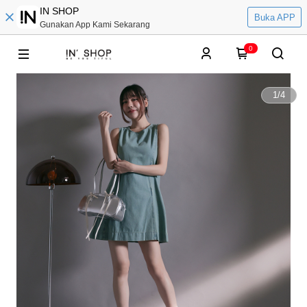
IN SHOP
Buka APP
Gunakan App Kami Sekarang
0
1
/
4