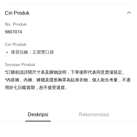
Kaedah Pembayaran
Ciri Produk
Kad Kredit (Bayaran Penuh)
No. Produk
Pengambilan di Kedai Serbaneka
9807074
LINE Pay
Ciri Produk
Apple Pay
後背拉鍊；正面雙口袋
JKOPAY
Sorotan Produk
Google Pay
*訂購前請詳閱尺寸表及購物說明，下單後即代表同意賣場規定。
*內搭褲、內褲、褲襪及隱形胸罩為貼身衣物，個人衛生考量，不適
OP Pay Later
用於七日鑑賞期，恕不接受退貨。
Deskripsi
[Terma Penggunaan untuk OP Pay Later]
AFTEE
Perkhidmatan ini disediakan oleh Taiwan Mobile dan tersedia untuk
Deskripsi
pengguna Taiwan Mobile tanpa memerlukan permohonan tambahan.
Deskripsi
Rekomendasi
Pertama, Mengenai Perkhidmatan AFTEE Beli Sekarang Bayar Kemudian
Pemindahan ATM
1. Dengan memilih AFTEE sebagai kaedah pembayaran, mesej
Jika anda memilih OP Pay Later sebagai kaedah pembayaran, sistem
pengesahan AFTEE akan muncul.
akan mengarahkan anda secara automatik ke proses transaksi OP Pay
2. Anda boleh meneruskan pembayaran selepas pengesahan SMS.
Pilihan Penghantaran
Later selepas pesanan dibuat. Anda perlu mengesahkan nombor telefon