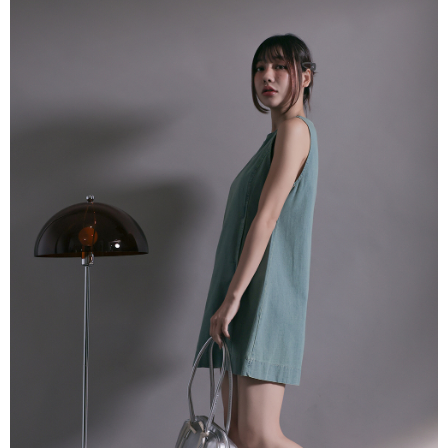
dan kad prabayar)
peribadi yang disenaraikan seperti di atas akan dikumpul dan digunakan
2. Pilihan kaedah pembayaran "Pembayaran Ansuran Gogo", selepas
oleh AFTEE, sila jangan gunakan perkhidmatan ini.
pesanan ditubuhkan, akan secara automatik dialihkan ke proses
transaksi Gogo, selepas pengesahan nombor telefon, pilih bilangan
ansuran yang diingini, tarikh akhir pembayaran, dan setelah
mengesahkan pembayaran, transaksi akan selesai.
3. Jumlah kelulusan sebenar, bilangan ansuran dan jumlah bayaran
adalah berdasarkan halaman pengesahan transaksi seterusnya.
4. Dalam masa 30 minit selepas pesanan ditubuhkan, jika tidak pergi
untuk mengesahkan transaksi atau jika tidak lulus semakan, pesanan
akan dibatalkan secara automatik. Jika terdapat situasi "pindah untuk
semakan khusus" yang tidak lulus, ini menunjukkan bahawa sistem
penilaian tidak mencukupi, tiada penjelasan mengenai kandungan
penilaian boleh diberikan.
【Penerangan Kaedah Pembayaran】
1. Pembayaran ansuran tidak digabungkan dalam bil telekomunikasi,
"Pembayaran Ansuran Gogo" akan menghantar SMS peringatan
pembayaran selepas tarikh penyelesaian bulanan.
2. Melalui pautan SMS untuk membuka bil, anda boleh memilih untuk
membayar melalui "Kod bar kedai serbaneka / Kedai rasmi Taiwan
Mobile / Pemindahan bank / Pembayaran J街口 / iPASS MONEY" dan
saluran lain.
【Nota Penting】