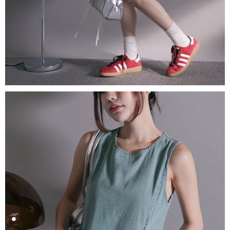
1. Perkhidmatan ini disediakan oleh "Taiwan Mobile Co., Ltd." untuk
membolehkan pengguna membeli produk atau perkhidmatan melalui
perkhidmatan ini semasa transaksi, dan kedai akan menyerahkan hak
tuntutan harga jual/beli ansuran kepada syarikat ini untuk membayar bil
menggunakan bil syarikat ini.
2. Berdasarkan tujuan kontrak persetujuan pembayaran menggunakan
"Pembayaran Ansuran Gogo", kedai akan memberikan maklumat peribadi
anda (termasuk nama, telefon atau alamat) kepada Taiwan Mobile untuk
pengumpulan, pemprosesan dan penggunaan, untuk pengesahan,
semakan dan pembetulan data yang diperlukan untuk bil ansuran oleh
Taiwan Mobile.
3. Sila baca syarat perkhidmatan pengguna secara lengkap melalui
pautan berikut: https://oppay.tw/userRule