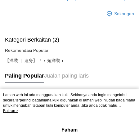
Sokongan
Kategori Berkaitan (2)
Rekomendasi Popular
【洋裝 ❘ 連身】
◖ 短洋裝 ◗
Paling Popular
Jualan paling laris
Laman web ini ada menggunakan kuki. Sekiranya anda ingin mengetahui
Tag Popular
secara terperinci bagaimana kuki digunakan di laman web ini, dan bagaimana
untuk mengubah tetapan kuki komputer anda. Jika anda tidak mahu
menggunakan kuki di komputer anda, sila rujuk penerangan mengenai kuki.
Butiran >
Dasar Privasi
Laman web ini ada menggunakan kuki. Sekiranya anda ingin
mengetahui secara terperinci bagaimana kuki digunakan di laman web ini,
dan bagaimana untuk mengubah tetapan kuki komputer anda. Jika anda tidak
Faham
mahu menggunakan kuki di komputer anda, sila rujuk penerangan mengenai
kuki.