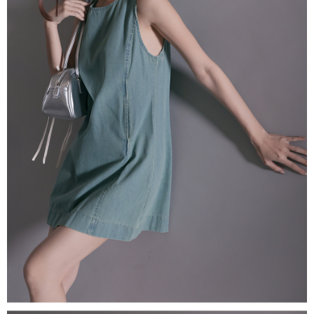
NT$60/pesanan | Penghantaran percuma untuk pesanan
1. Jumlah yang diperakui untuk pengguna kali pertama boleh sehingga
[Nota Penting]
NT$1,600 atau lebih
NT$10,000. Amaun diperakui sebenar yang diluluskan akan berdasarkan
keputusan pensijilan dan semakan oleh AFTEE.
Perkhidmatan ini disediakan oleh Taiwan Mobile Co., Ltd. (“Syarikat”),
宅配
2. Amaun perbelanjaan minimum mestilah lebih besar daripada NT$20.
yang membolehkan pelanggan membeli barangan atau perkhidmatan
3. Pada masa ini hanya tersedia untuk ahli Taiwan.
NT$100/pesanan | Penghantaran percuma untuk pesanan
melalui perkhidmatan ini pada masa transaksi. Hasil daripada pembelian
atau pembayaran ansuran akan dipindahkan oleh peniaga kepada
NT$2,500 atau lebih
Ketiga, Syarat Perkhidmatan
Syarikat, dan pelanggan hendaklah membuat pembayaran mengikut
Perkhidmatan AFTEE Beli Sekarang Bayar Kemudian disediakan oleh NP
perjanjian menggunakan sistem bil Syarikat.
國家/地區配送
Kadar Penghantaran
Taiwan, Inc. dan AFTEE akan membuat bil kepada pengguna. AFTEE
akan menggunakan data peribadi yang dikumpul (termasuk nama
Untuk memenuhi hubungan kontrak yang terjalin melalui persetujuan
pembeli, no. telefon, nama penerima, no. telefon, alamat penerima) untuk
penggunaan OP Pay Later, peniaga akan memberikan maklumat peribadi
penggunaan perkhidmatan. Sila rujuk kepada "Penyata Pengumpulan
anda (termasuk nama, nombor telefon, atau alamat) kepada Syarikat bagi
Data Peribadi, Pemprosesan, Penggunaan"
tujuan pengumpulan, pemprosesan dan penggunaan data yang
(https://aftee.tw/privacypolicy/
) untuk maklumat lanjut.
diperlukan untuk pengebilan ansuran, termasuk pengesahan,
pengesahan semula dan pembetulan.
Jumlah yang diperakui untuk pengguna kali pertama yang lulus
kelulusan boleh sehingga NT$10,000. Jika pengguna tidak membuat
Untuk terma perkhidmatan penuh, sila rujuk pautan berikut:
pembayaran dalam tempoh tersebut, yuran pembayaran lewat sebanyak
https://oppay.tw/userRule
" target="_blank" class="link revert-
20% setahun akan dikenakan. Pengguna bawah umur dikehendaki
style">https://oppay.tw/userRule
mendapatkan kebenaran daripada ibu bapa atau penjaga yang sah
untuk menggunakan AFTEE.
【Panduan Penggunaan Pembayaran Ansuran Gogo】
1. Perkhidmatan ini disediakan oleh Taiwan Mobile, pengguna telefon
Sila hubungi NP Taiwan Inc. di
cs_tw@netprotections.co.jp
jika anda
mudah alih boleh segera menggunakan tanpa perlu memohon lagi.
mempunyai sebarang kebimbangan mengenai pemprosesan dan
(Hanya untuk nombor langganan peribadi, tidak terbuka untuk syarikat
penggunaan pada data peribadi. Jika anda tidak bersetuju dengan data