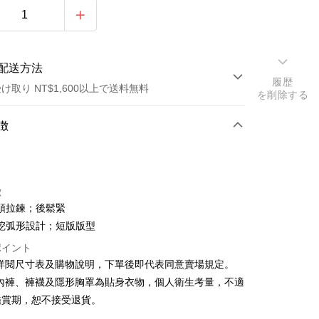
配送方法
履歴
け取り NT$1,600以上で送料無料
を削除する
方法
徴
カード1回払い
店頭代金引換
徴
頭拉鍊；後鬆緊
挖弧形設計；短版版型
ポイント
請詳閱尺寸表及購物說明，下單後即代表同意賣場規定。
y
、內褲、褲襪及隱形胸罩為貼身衣物，個人衛生考量，不適
鑑賞期，恕不接受退貨。
ter