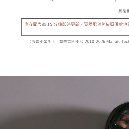
7-11取貨
よって提
スを購入
二、支払
配送毎にNT
渡した後
1.初回 
す。
き、限度
付款後7-1
2. 「OP
2.決済金額
配送毎にNT
人情報（
3.現在、
処理およ
宅配
報の確認
三、利用規
3. 完全
プロテクシ
配送毎にNT
ださい：
ht
します。
文者の氏
國家/地區
これに限ら
されます。
AFTEE
明』をご
AFTEE
なります。
延滞納金
後見人の同
個人情報
を行使し
cs_tw@netp
を、必要な