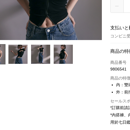
支払いと
コンビニ受
お支払い
商品の特
クレジット
商品番号
9806541
コンビニ
商品の特
LINE Pay
內：雙
外：前
Apple Pay
セールス
JKOPAY
*訂購前
Google Pa
*內搭褲
用於七日
OP Pay La