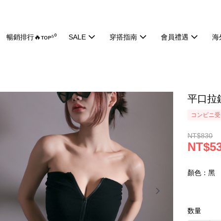
暢銷排行🔥ᴛᴏᴘ⁵⁰
SALE
穿搭指南
會員禮遇
海
平口拉
コンビニ受け
NT$830
NT$5
顏色：黑
数量