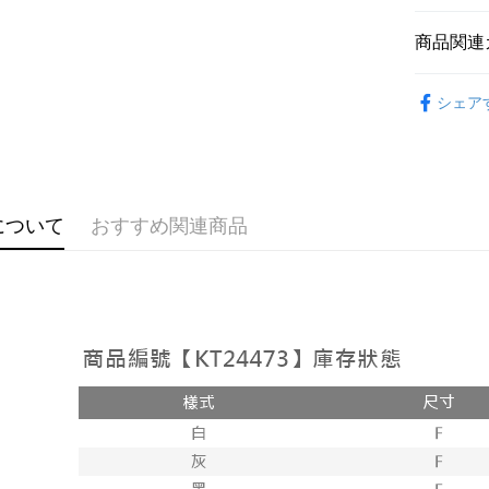
説明
【OP Pay
商品関連
AFTEE
1. 本サ
追加の申
説明
おすすめ
2. 支払い
一、 AF
シェア
ATM払い
動的に OP
1.お支払
【套裝兩
払いの回
ドウが表
す。
2.SMS
3. 実際
3.注文す
配送方法
ジを基準
す。
4. 注文
4.ご注文
全家取貨
について
おすすめ関連商品
合、注文
員の場合は
が発生し
配送毎にNT
5.商品受
評価内容
たはアプリ
付款後全
ングでお
配送毎にNT
【支払い
代金納付期
1. 分割払
プリをダウ
已關閉，
の締め日後
以内まで
2. SM
配送毎にNT
湾大直営店
お支払期限
で支払い
已關閉，請
もとに計算
期限を延
配送毎にNT
【注意事
（例：予
1. 本サ
の有無に関