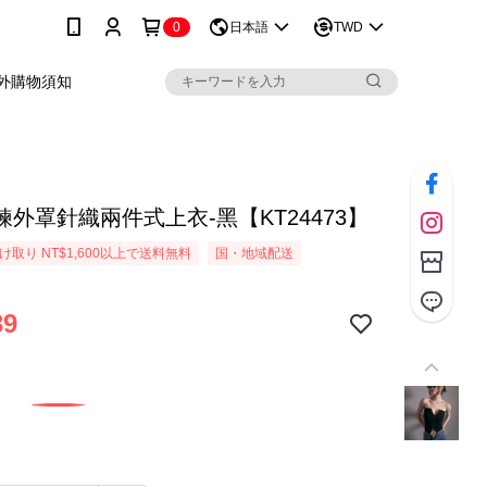
0
日本語
TWD
外購物須知
鍊外罩針織兩件式上衣-黑【KT24473】
取り NT$1,600以上で送料無料
国・地域配送
39