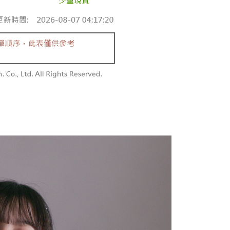
付款
供され、ユーザーが取引時に本サービスを通じて商品やサービ
できるようにし、店舗が売買／分割払い売買の債権を当社に譲
い限度額
$60、NT$1,800以上で送料無料
、契約に基づいて当社の請求書で帳款を支払うことになりま
AFTEEを ご利用の際に、認証結果及び当社の審査の結果に基づ
額が設定されます。
1取貨
 Pay Later」を利用する契約関係の目的から、店舗はあなたの個
は最低NT$20です。
$60、NT$1,600以上で送料無料
名前、電話または住所を含む）を台湾大哥大に提供し、収集、
台湾の会員のみご利用いただけます。
び利用するために、当社があなた本人と分割請求書に必要な情
、照合および修正を行います。
約「AFTEE代金後払い」（以下当サービスという）はネット
なユーザーサービス規約については、以下のリンクを参照してく
ョンズ（以下 AFTEE という）が提供し、AFTEEが代金を徴収
$100、NT$2,500以上で送料無料
tps://oppay.tw/userRule
当サービスご利用の際に提供しなければならない個人情報（注
名、電話番号、受取人の氏名、電話番号、受取人住所を含むが
配送
送料を確認
ない）は、AFTEEに渡され当サービスで必要な範囲内で利用
AFTEEの個人情報の収集、処理、利用について、詳細は
公式ホームページの『個人情報の収集、処理及び利用に関する声
参照ください（
https://aftee.tw/privacypolicy/
）。
の初回ご利用の際に、審査を通過すれば、最高額がNT$10,000に
支払い期限を過ぎた場合、その金額に基づいて年利20%の遅
が加算されます。未成年の利用者は、事前に法定代理人または
意を得ればAFTEEをご利用いただけます。
の処理、利用について疑問がある、または関連する法律の権利
たい場合は、ネットプロテクションズ
rotections.co.jp
にご連絡ください。上記に示した個人情報
購入注文書とあわせてAFTEEにご提供いただく、または