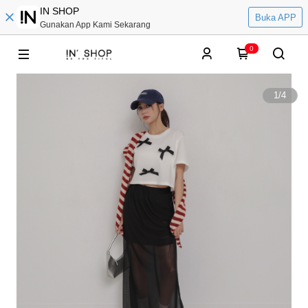
IN SHOP
Buka APP
Gunakan App Kami Sekarang
0
1
/
4