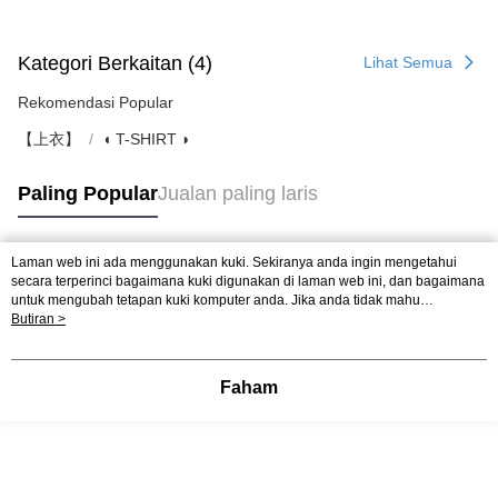
Kategori Berkaitan (4)
Lihat Semua
Rekomendasi Popular
【上衣】
◖ T-SHIRT ◗
Paling Popular
Jualan paling laris
Laman web ini ada menggunakan kuki. Sekiranya anda ingin mengetahui
Tag Popular
secara terperinci bagaimana kuki digunakan di laman web ini, dan bagaimana
untuk mengubah tetapan kuki komputer anda. Jika anda tidak mahu
menggunakan kuki di komputer anda, sila rujuk penerangan mengenai kuki.
Butiran >
Dasar Privasi
Laman web ini ada menggunakan kuki. Sekiranya anda ingin
mengetahui secara terperinci bagaimana kuki digunakan di laman web ini,
dan bagaimana untuk mengubah tetapan kuki komputer anda. Jika anda tidak
Faham
mahu menggunakan kuki di komputer anda, sila rujuk penerangan mengenai
kuki.