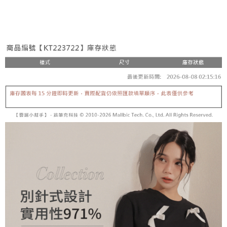
3. Tiada bayaran diperlukan apabila pesanan disahkan. Produk akan
mudah alih anda, memilih bilangan ansuran, dan menetapkan tarikh
dihantar ke alamat yang ditetapkan.
全家取貨付款
akhir pembayaran. Transaksi akan dianggap selesai setelah pembayaran
4. Setelah pesanan disahkan, anda akan menerima SMS pembayaran
disahkan.
NT$60/pesanan | Penghantaran percuma untuk pesanan
manakala ahli aplikasi akan menerima pemberitahuan tolak aplikasi
NT$1,800 atau lebih
AFTEE.
Had kredit yang diluluskan, tempoh ansuran yang tersedia, dan yuran
5. Tiada bayaran diperlukan apabila anda menerima produk. Sila buat
yang dikenakan adalah tertakluk kepada maklumat yang dinyatakan
pembayaran di empat kedai serbaneka utama, ATM atau perbankan
付款後全家取貨
pada halaman pengesahan transaksi seterusnya.
dalam talian dengan SMS pembayaran atau pemberitahuan tolak aplikasi
NT$60/pesanan | Penghantaran percuma untuk pesanan
AFTEE.
Jika transaksi tidak disahkan dalam masa 30 minit selepas pesanan
NT$1,600 atau lebih
dibuat, atau jika permohonan gagal dalam proses semakan, pesanan
Sila ambil perhatian bahawa tempoh pembayaran adalah 14 hari. Walau
akan dibatalkan secara automatik. Jika permohonan gagal pada
已關閉，請勿下單
bagaimanapun, bagi mereka yang telah memuat turun Aplikasi AFTEE
peringkat "semakan manual", ini bermakna kriteria pemarkahan sistem
dan mendaftar sebagai ahli AFTEE boleh menikmati tempoh pembayaran
NT$10,000/pesanan
tidak dipenuhi; butiran penilaian khusus tidak akan didedahkan.
sehingga 45 hari.
已關閉，請勿下單(付取)
[Arahan Pembayaran]
Tempoh pembayaran dikira dari masa kedai meminta pembayaran anda,
ditambah dengan bilangan hari yang boleh dilanjutkan oleh AFTEE. Anda
NT$10,000/pesanan
Pembayaran ansuran melalui OP Pay Later akan dibilkan secara
boleh melanjutkan tempoh pembayaran anda sebelum anda menerima
berasingan dan tidak termasuk dalam bil telekom anda. SMS peringatan
pesanan. Walau bagaimanapun, tiada jaminan bahawa anda boleh
7-11取貨付款
pembayaran akan dihantar selepas kitaran bil bulanan.
menerima pesanan anda semasa tempoh pembayaran (cth.: produk
NT$60/pesanan | Penghantaran percuma untuk pesanan
prapesanan atau produk yang mungkin mengambil masa yang lebih
Selepas mengakses bil melalui pautan dalam SMS, anda boleh
NT$1,800 atau lebih
lama untuk dihantar). Oleh itu, anda dikehendaki membuat pembayaran
menyelesaikan pembayaran anda melalui salah satu saluran berikut: kod
kepada AFTEE dalam tempoh sama ada anda menerima pesanan.
bar kedai serbaneka, kedai runcit Taiwan Mobile, pemindahan bank,
付款後7-11取貨
JKOPay, atau iPASS MONEY.
Kedua, Sekatan Pembayaran