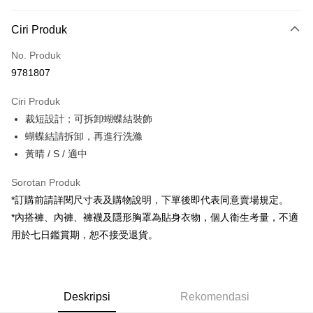
Kaedah Pembayaran
Ciri Produk
Kad Kredit (Bayaran Penuh)
No. Produk
Pengambilan di Kedai Serbaneka
9781807
LINE Pay
Ciri Produk
Apple Pay
裁短設計；可拆卸蝴蝶結裝飾
蝴蝶結請拆卸，再進行洗滌
JKOPAY
黃晴 / S / 適中
Google Pay
Sorotan Produk
OP Pay Later
*訂購前請詳閱尺寸表及購物說明，下單後即代表同意賣場規定。
Deskripsi
*內搭褲、內褲、褲襪及隱形胸罩為貼身衣物，個人衛生考量，不適
[Terma Penggunaan untuk OP Pay Later]
AFTEE
用於七日鑑賞期，恕不接受退貨。
Perkhidmatan ini disediakan oleh Taiwan Mobile dan tersedia untuk
Deskripsi
pengguna Taiwan Mobile tanpa memerlukan permohonan tambahan.
Pertama, Mengenai Perkhidmatan AFTEE Beli Sekarang Bayar Kemudian
Pemindahan ATM
1. Dengan memilih AFTEE sebagai kaedah pembayaran, mesej
Jika anda memilih OP Pay Later sebagai kaedah pembayaran, sistem
pengesahan AFTEE akan muncul.
Deskripsi
Rekomendasi
akan mengarahkan anda secara automatik ke proses transaksi OP Pay
2. Anda boleh meneruskan pembayaran selepas pengesahan SMS.
Pilihan Penghantaran
Later selepas pesanan dibuat. Anda perlu mengesahkan nombor telefon