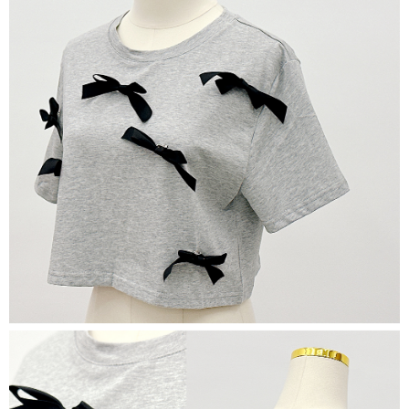
dan kad prabayar)
peribadi yang disenaraikan seperti di atas akan dikumpul dan digunakan
2. Pilihan kaedah pembayaran "Pembayaran Ansuran Gogo", selepas
oleh AFTEE, sila jangan gunakan perkhidmatan ini.
pesanan ditubuhkan, akan secara automatik dialihkan ke proses
transaksi Gogo, selepas pengesahan nombor telefon, pilih bilangan
ansuran yang diingini, tarikh akhir pembayaran, dan setelah
mengesahkan pembayaran, transaksi akan selesai.
3. Jumlah kelulusan sebenar, bilangan ansuran dan jumlah bayaran
adalah berdasarkan halaman pengesahan transaksi seterusnya.
4. Dalam masa 30 minit selepas pesanan ditubuhkan, jika tidak pergi
untuk mengesahkan transaksi atau jika tidak lulus semakan, pesanan
akan dibatalkan secara automatik. Jika terdapat situasi "pindah untuk
semakan khusus" yang tidak lulus, ini menunjukkan bahawa sistem
penilaian tidak mencukupi, tiada penjelasan mengenai kandungan
penilaian boleh diberikan.
【Penerangan Kaedah Pembayaran】
1. Pembayaran ansuran tidak digabungkan dalam bil telekomunikasi,
"Pembayaran Ansuran Gogo" akan menghantar SMS peringatan
pembayaran selepas tarikh penyelesaian bulanan.
2. Melalui pautan SMS untuk membuka bil, anda boleh memilih untuk
membayar melalui "Kod bar kedai serbaneka / Kedai rasmi Taiwan
Mobile / Pemindahan bank / Pembayaran J街口 / iPASS MONEY" dan
saluran lain.
【Nota Penting】