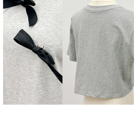
1. Perkhidmatan ini disediakan oleh "Taiwan Mobile Co., Ltd." untuk
membolehkan pengguna membeli produk atau perkhidmatan melalui
perkhidmatan ini semasa transaksi, dan kedai akan menyerahkan hak
tuntutan harga jual/beli ansuran kepada syarikat ini untuk membayar bil
menggunakan bil syarikat ini.
2. Berdasarkan tujuan kontrak persetujuan pembayaran menggunakan
"Pembayaran Ansuran Gogo", kedai akan memberikan maklumat peribadi
anda (termasuk nama, telefon atau alamat) kepada Taiwan Mobile untuk
pengumpulan, pemprosesan dan penggunaan, untuk pengesahan,
semakan dan pembetulan data yang diperlukan untuk bil ansuran oleh
Taiwan Mobile.
3. Sila baca syarat perkhidmatan pengguna secara lengkap melalui
pautan berikut: https://oppay.tw/userRule