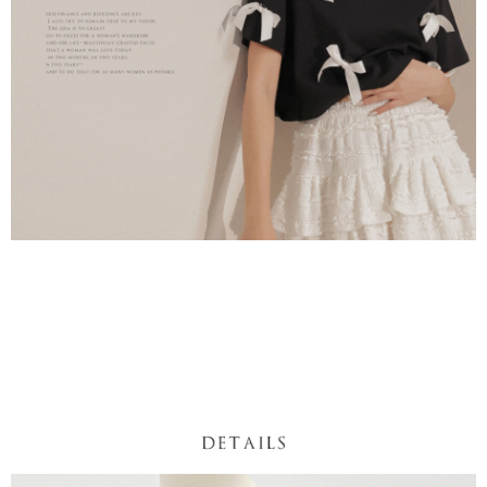
NT$60/pesanan | Penghantaran percuma untuk pesanan
1. Jumlah yang diperakui untuk pengguna kali pertama boleh sehingga
[Nota Penting]
NT$1,600 atau lebih
NT$10,000. Amaun diperakui sebenar yang diluluskan akan berdasarkan
keputusan pensijilan dan semakan oleh AFTEE.
Perkhidmatan ini disediakan oleh Taiwan Mobile Co., Ltd. (“Syarikat”),
宅配
2. Amaun perbelanjaan minimum mestilah lebih besar daripada NT$20.
yang membolehkan pelanggan membeli barangan atau perkhidmatan
3. Pada masa ini hanya tersedia untuk ahli Taiwan.
NT$100/pesanan | Penghantaran percuma untuk pesanan
melalui perkhidmatan ini pada masa transaksi. Hasil daripada pembelian
atau pembayaran ansuran akan dipindahkan oleh peniaga kepada
NT$2,500 atau lebih
Ketiga, Syarat Perkhidmatan
Syarikat, dan pelanggan hendaklah membuat pembayaran mengikut
Perkhidmatan AFTEE Beli Sekarang Bayar Kemudian disediakan oleh NP
perjanjian menggunakan sistem bil Syarikat.
國家/地區配送
Kadar Penghantaran
Taiwan, Inc. dan AFTEE akan membuat bil kepada pengguna. AFTEE
akan menggunakan data peribadi yang dikumpul (termasuk nama
Untuk memenuhi hubungan kontrak yang terjalin melalui persetujuan
pembeli, no. telefon, nama penerima, no. telefon, alamat penerima) untuk
penggunaan OP Pay Later, peniaga akan memberikan maklumat peribadi
penggunaan perkhidmatan. Sila rujuk kepada "Penyata Pengumpulan
anda (termasuk nama, nombor telefon, atau alamat) kepada Syarikat bagi
Data Peribadi, Pemprosesan, Penggunaan"
tujuan pengumpulan, pemprosesan dan penggunaan data yang
(https://aftee.tw/privacypolicy/
) untuk maklumat lanjut.
diperlukan untuk pengebilan ansuran, termasuk pengesahan,
pengesahan semula dan pembetulan.
Jumlah yang diperakui untuk pengguna kali pertama yang lulus
kelulusan boleh sehingga NT$10,000. Jika pengguna tidak membuat
Untuk terma perkhidmatan penuh, sila rujuk pautan berikut:
pembayaran dalam tempoh tersebut, yuran pembayaran lewat sebanyak
https://oppay.tw/userRule
" target="_blank" class="link revert-
20% setahun akan dikenakan. Pengguna bawah umur dikehendaki
style">https://oppay.tw/userRule
mendapatkan kebenaran daripada ibu bapa atau penjaga yang sah
untuk menggunakan AFTEE.
【Panduan Penggunaan Pembayaran Ansuran Gogo】
1. Perkhidmatan ini disediakan oleh Taiwan Mobile, pengguna telefon
Sila hubungi NP Taiwan Inc. di
cs_tw@netprotections.co.jp
jika anda
mudah alih boleh segera menggunakan tanpa perlu memohon lagi.
mempunyai sebarang kebimbangan mengenai pemprosesan dan
(Hanya untuk nombor langganan peribadi, tidak terbuka untuk syarikat
penggunaan pada data peribadi. Jika anda tidak bersetuju dengan data