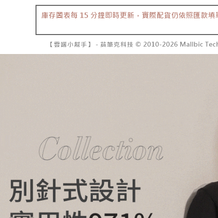
7-11取貨
よって提
スを購入
二、支払
配送毎にNT
渡した後
1.初回 
す。
き、限度
付款後7-1
2. 「OP
2.決済金額
配送毎にNT
人情報（
3.現在、
処理およ
宅配
報の確認
三、利用規
3. 完全
プロテクシ
配送毎にNT
ださい：
ht
します。
文者の氏
國家/地區
これに限ら
されます。
AFTEE
明』をご
AFTEE
なります。
延滞納金
後見人の同
個人情報
を行使し
cs_tw@netp
を、必要な