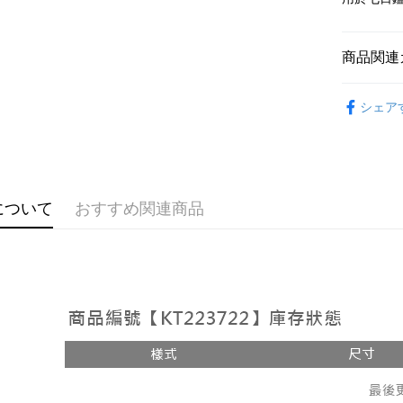
説明
【OP Pay
AFTEE
1. 本サ
商品関連
追加の申
説明
2. 支払い
一、 AF
ATM払い
動的に OP
おすすめ
1.お支払
払いの回
シェア
ドウが表
【上衣】
す。
2.SMS
3. 実際
3.注文す
配送方法
【上衣】
ジを基準
す。
4. 注文
4.ご注文
全家取貨
➤𝙉𝙀𝙒 𝘼𝙍
合、注文
員の場合は
が発生し
配送毎にNT
について
おすすめ関連商品
5.商品受
評価内容
たはアプリ
付款後全
ングでお
配送毎にNT
【支払い
代金納付期
1. 分割払
プリをダウ
已關閉，
の締め日後
以内まで
2. SM
配送毎にNT
湾大直営店
お支払期限
で支払い
已關閉，請
もとに計算
期限を延
配送毎にNT
【注意事
（例：予
1. 本サ
の有無に関