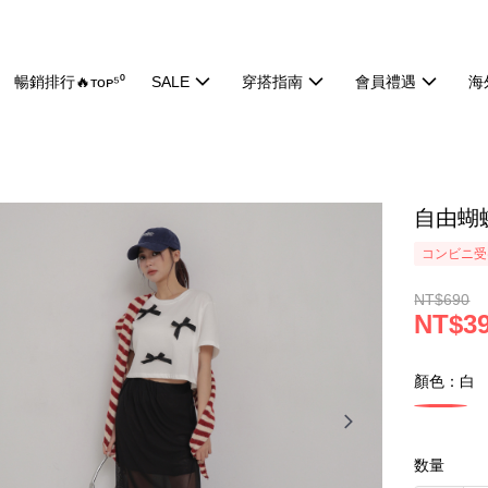
暢銷排行🔥ᴛᴏᴘ⁵⁰
SALE
穿搭指南
會員禮遇
海
自由蝴蝶
コンビニ受け
NT$690
NT$3
顏色：白
数量