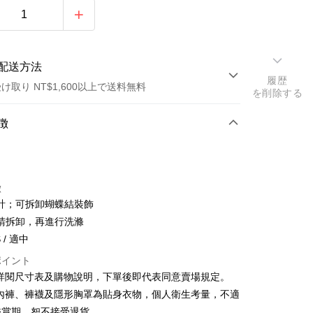
配送方法
履歴
け取り NT$1,600以上で送料無料
を削除する
方法
徴
カード1回払い
店頭代金引換
徴
計；可拆卸蝴蝶結裝飾
請拆卸，再進行洗滌
S / 適中
ポイント
y
請詳閱尺寸表及購物說明，下單後即代表同意賣場規定。
、內褲、褲襪及隱形胸罩為貼身衣物，個人衛生考量，不適
ter
鑑賞期，恕不接受退貨。