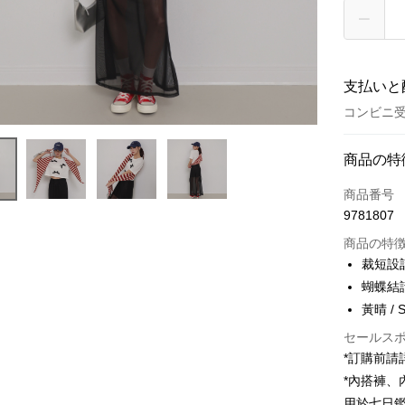
支払いと
コンビニ受
お支払い
商品の特
クレジット
商品番号
9781807
コンビニ
商品の特
LINE Pay
裁短設
蝴蝶結
Apple Pay
黃晴 / 
JKOPAY
セールス
Google Pa
*訂購前
*內搭褲
OP Pay La
用於七日