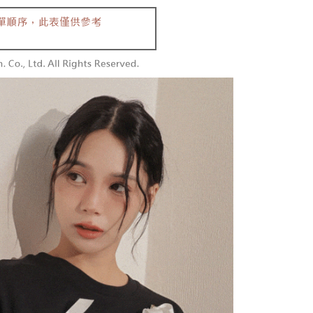
付款
供され、ユーザーが取引時に本サービスを通じて商品やサービ
できるようにし、店舗が売買／分割払い売買の債権を当社に譲
い限度額
$60、NT$1,800以上で送料無料
、契約に基づいて当社の請求書で帳款を支払うことになりま
AFTEEを ご利用の際に、認証結果及び当社の審査の結果に基づ
額が設定されます。
1取貨
 Pay Later」を利用する契約関係の目的から、店舗はあなたの個
は最低NT$20です。
$60、NT$1,600以上で送料無料
名前、電話または住所を含む）を台湾大哥大に提供し、収集、
台湾の会員のみご利用いただけます。
び利用するために、当社があなた本人と分割請求書に必要な情
、照合および修正を行います。
約「AFTEE代金後払い」（以下当サービスという）はネット
なユーザーサービス規約については、以下のリンクを参照してく
ョンズ（以下 AFTEE という）が提供し、AFTEEが代金を徴収
$100、NT$2,500以上で送料無料
tps://oppay.tw/userRule
当サービスご利用の際に提供しなければならない個人情報（注
名、電話番号、受取人の氏名、電話番号、受取人住所を含むが
配送
送料を確認
ない）は、AFTEEに渡され当サービスで必要な範囲内で利用
AFTEEの個人情報の収集、処理、利用について、詳細は
公式ホームページの『個人情報の収集、処理及び利用に関する声
参照ください（
https://aftee.tw/privacypolicy/
）。
の初回ご利用の際に、審査を通過すれば、最高額がNT$10,000に
支払い期限を過ぎた場合、その金額に基づいて年利20%の遅
が加算されます。未成年の利用者は、事前に法定代理人または
意を得ればAFTEEをご利用いただけます。
の処理、利用について疑問がある、または関連する法律の権利
たい場合は、ネットプロテクションズ
rotections.co.jp
にご連絡ください。上記に示した個人情報
購入注文書とあわせてAFTEEにご提供いただく、または