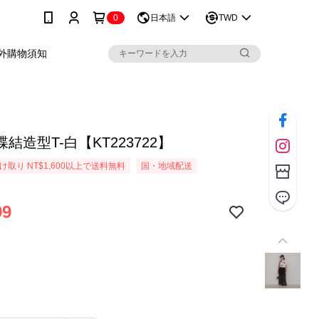
0
日本語
TWD
外購物須知
結造型T-白【KT223722】
取り NT$1,600以上で送料無料
国・地域配送
99