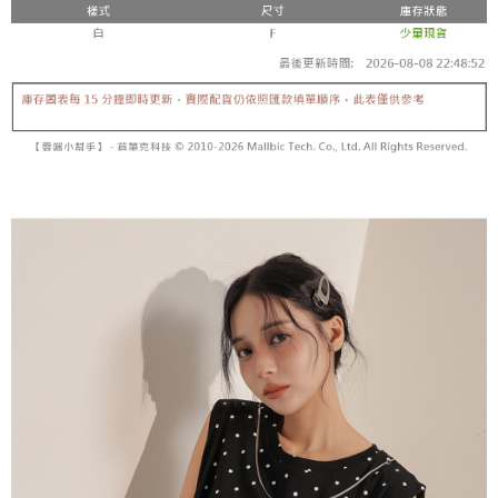
【「AFTEE先享後付」結帳流程】
醒簡訊。
１．於結帳方式選擇「AFTEE先享後付」後，將跳轉至「AFTEE先享後付」
2.透過簡訊連結打開帳單後，可選擇「超商條碼／台灣大直營門市／銀行轉
付款後全家取貨
結帳頁面，進行簡訊認證並確認金額後，即可完成結帳。
帳／街口支付／iPASS MONEY」等通路繳費。
２．訂單成立數日內，您將收到繳費通知簡訊。
每筆NT$60，滿NT$1,600(含以上)免運費
３．收到繳費通知簡訊後14天內，點擊此簡訊中的連結，可透過四大超商／
【注意事項】
ATM／網路銀行／等多元方式進行付款，方視為交易完成。
已關閉，請勿下單
1.本服務係由「台灣大哥大股份有限公司」（以下簡稱本公司）所提供，讓
※ 請注意：結帳手續完成當下不需立刻繳費，但若您需要取消訂單，請聯絡
用戶於交易時，得透過本服務購買商品或服務，並由商店將買賣／分期付款
每筆NT$10,000
購買商品的店家。未經商家同意取消之訂單仍視為有效，需透過AFTEE先享
買賣價金債權讓與本公司後，依約使用本公司帳單繳交帳款。
後付繳納相關費用。
2.基於同意付款使用「大哥付你分期」之契約關係目的，商店將以您的個人
已關閉，請勿下單(付取)
※ 交易是否成功請以「AFTEE先享後付 」之結帳頁面顯示為準，若有關於
資料（包含姓名、電話或地址）提供予台灣大哥大進項蒐集、處理及利用，
是否繳費成功／繳費後需取消欲退款等相關疑問，請聯繫「AFTEE先享後付
每筆NT$10,000
由本公司與您本人進行分期帳單所需資料之確認、核對及更正。
客戶支援中心」
https://netprotections.freshdesk.com/support/home
3.完整用戶服務條款，請詳閱以下連結：
https://oppay.tw/userRule
7-11取貨付款
【注意事項】
１．透過由恩沛科技股份有限公司提供之「AFTEE先享後付」服務完成之交
每筆NT$60，滿NT$1,800(含以上)免運費
易，需依本服務之必要範圍內提供個人資料，並將交易相關給付款項請求債
權轉讓予恩沛科技股份有限公司。
付款後7-11取貨
２．關於個人資料處理事宜，請瀏覽以下網址：
每筆NT$60，滿NT$1,600(含以上)免運費
https://aftee.tw/terms/#terms3
３．未成年的使用者請事先徵得法定代理人或監護人之同意方可使用
宅配
「AFTEE先享後付」，若未經同意申辦者引起之損失，本公司不負相關責
任。
每筆NT$100，滿NT$2,500(含以上)免運費
４．使用「AFTEE先享後付」時，將依據個別帳號之用戶狀況，依本公司即
時審查核予不同之上限額度；若仍有額度不足之情形，本公司將視審查結果
國家/地區配送
查看運費
請求用戶進行身份認證。