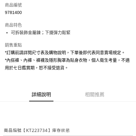
商品編號
超商取貨付款
9781400
LINE Pay
商品特色
Apple Pay
可拆裝飾金屬鍊；下擺彈力鬆緊
街口支付
銷售重點
*訂購前請詳閱尺寸表及購物說明，下單後即代表同意賣場規定。
Google Pay
*內搭褲、內褲、褲襪及隱形胸罩為貼身衣物，個人衛生考量，不適
大哥付你分期
用於七日鑑賞期，恕不接受退貨。
相關說明
【大哥付你分期使用說明】
AFTEE先享後付
1.本服務由台灣大哥大提供，台灣大哥大用戶可立即使用無須另外申請。
2.付款方式選擇「大哥付你分期」，訂單成立後會自動跳轉到大哥付的交易
相關說明
詳細說明
相關推薦
流程，驗證手機門號後，選擇欲分期的期數、繳款截止日，確認付款後即完
【關於「AFTEE先享後付」】
成交易。
ATM付款
AFTEE先享後付是「在收到商品之後才付款」的支付方式。 讓您購物簡單
3.實際核准額度、可分期數及費用金額請依後續交易確認頁面所載為準。
便利好安心！
4.訂單成立30分鐘內，如未前往確認交易或遇審核未通過，訂單將自動取
１．簡單：不需註冊會員、不需綁卡、不需儲值。
運送方式
消。如遇「轉專審核」未通過狀況，表示未達大哥付你分期系統評分，恕無
２．便利：只要手機號碼，簡訊認證，即可結帳。
法說明評估內容。
３．安心：先確認商品／服務後，再付款。
全家取貨付款
【繳款方式說明】
1.分期款項不併入電信帳單，「大哥付你分期」於每月結算日後寄送繳費提
每筆NT$60，滿NT$1,800(含以上)免運費