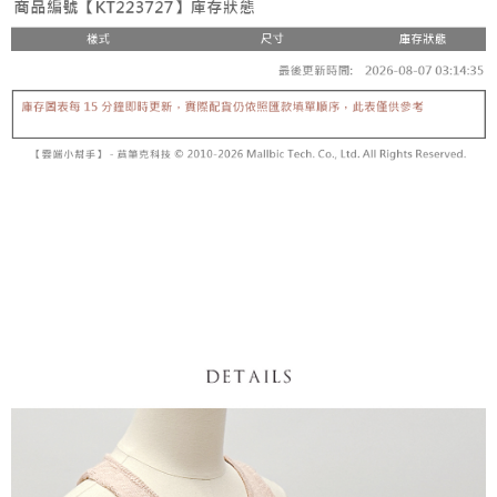
【「AFTEE先享後付」結帳流程】
醒簡訊。
１．於結帳方式選擇「AFTEE先享後付」後，將跳轉至「AFTEE先享後付」
2.透過簡訊連結打開帳單後，可選擇「超商條碼／台灣大直營門市／銀行轉
付款後全家取貨
結帳頁面，進行簡訊認證並確認金額後，即可完成結帳。
帳／街口支付／iPASS MONEY」等通路繳費。
２．訂單成立數日內，您將收到繳費通知簡訊。
每筆NT$60，滿NT$1,600(含以上)免運費
３．收到繳費通知簡訊後14天內，點擊此簡訊中的連結，可透過四大超商／
【注意事項】
ATM／網路銀行／等多元方式進行付款，方視為交易完成。
已關閉，請勿下單
1.本服務係由「台灣大哥大股份有限公司」（以下簡稱本公司）所提供，讓
※ 請注意：結帳手續完成當下不需立刻繳費，但若您需要取消訂單，請聯絡
用戶於交易時，得透過本服務購買商品或服務，並由商店將買賣／分期付款
每筆NT$10,000
購買商品的店家。未經商家同意取消之訂單仍視為有效，需透過AFTEE先享
買賣價金債權讓與本公司後，依約使用本公司帳單繳交帳款。
後付繳納相關費用。
2.基於同意付款使用「大哥付你分期」之契約關係目的，商店將以您的個人
已關閉，請勿下單(付取)
※ 交易是否成功請以「AFTEE先享後付 」之結帳頁面顯示為準，若有關於
資料（包含姓名、電話或地址）提供予台灣大哥大進項蒐集、處理及利用，
是否繳費成功／繳費後需取消欲退款等相關疑問，請聯繫「AFTEE先享後付
每筆NT$10,000
由本公司與您本人進行分期帳單所需資料之確認、核對及更正。
客戶支援中心」
https://netprotections.freshdesk.com/support/home
3.完整用戶服務條款，請詳閱以下連結：
https://oppay.tw/userRule
7-11取貨付款
【注意事項】
１．透過由恩沛科技股份有限公司提供之「AFTEE先享後付」服務完成之交
每筆NT$60，滿NT$1,800(含以上)免運費
易，需依本服務之必要範圍內提供個人資料，並將交易相關給付款項請求債
權轉讓予恩沛科技股份有限公司。
付款後7-11取貨
２．關於個人資料處理事宜，請瀏覽以下網址：
每筆NT$60，滿NT$1,600(含以上)免運費
https://aftee.tw/terms/#terms3
３．未成年的使用者請事先徵得法定代理人或監護人之同意方可使用
宅配
「AFTEE先享後付」，若未經同意申辦者引起之損失，本公司不負相關責
任。
每筆NT$100，滿NT$2,500(含以上)免運費
４．使用「AFTEE先享後付」時，將依據個別帳號之用戶狀況，依本公司即
時審查核予不同之上限額度；若仍有額度不足之情形，本公司將視審查結果
國家/地區配送
查看運費
請求用戶進行身份認證。