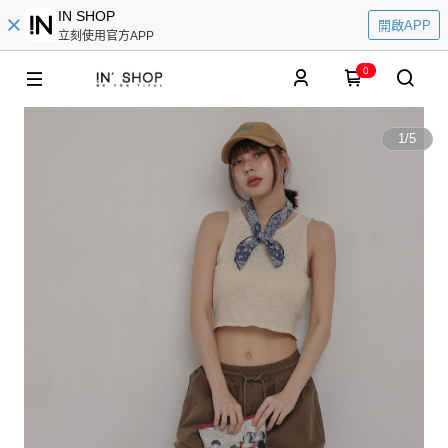
IN SHOP
開啟APP
立刻使用官方APP
0
1
/
5