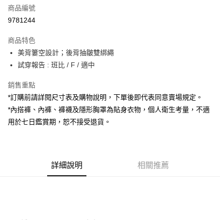
商品編號
超商取貨付款
9781244
LINE Pay
商品特色
Apple Pay
美背簍空設計；後背抽皺雙綁繩
試穿報告 : 班比 / F / 適中
街口支付
銷售重點
Google Pay
*訂購前請詳閱尺寸表及購物說明，下單後即代表同意賣場規定。
大哥付你分期
*內搭褲、內褲、褲襪及隱形胸罩為貼身衣物，個人衛生考量，不適
相關說明
用於七日鑑賞期，恕不接受退貨。
【大哥付你分期使用說明】
AFTEE先享後付
1.本服務由台灣大哥大提供，台灣大哥大用戶可立即使用無須另外申請。
2.付款方式選擇「大哥付你分期」，訂單成立後會自動跳轉到大哥付的交易
相關說明
流程，驗證手機門號後，選擇欲分期的期數、繳款截止日，確認付款後即完
【關於「AFTEE先享後付」】
成交易。
詳細說明
相關推薦
ATM付款
AFTEE先享後付是「在收到商品之後才付款」的支付方式。 讓您購物簡單
3.實際核准額度、可分期數及費用金額請依後續交易確認頁面所載為準。
便利好安心！
4.訂單成立30分鐘內，如未前往確認交易或遇審核未通過，訂單將自動取
１．簡單：不需註冊會員、不需綁卡、不需儲值。
運送方式
消。如遇「轉專審核」未通過狀況，表示未達大哥付你分期系統評分，恕無
２．便利：只要手機號碼，簡訊認證，即可結帳。
法說明評估內容。
３．安心：先確認商品／服務後，再付款。
全家取貨付款
【繳款方式說明】
1.分期款項不併入電信帳單，「大哥付你分期」於每月結算日後寄送繳費提
每筆NT$60，滿NT$1,800(含以上)免運費