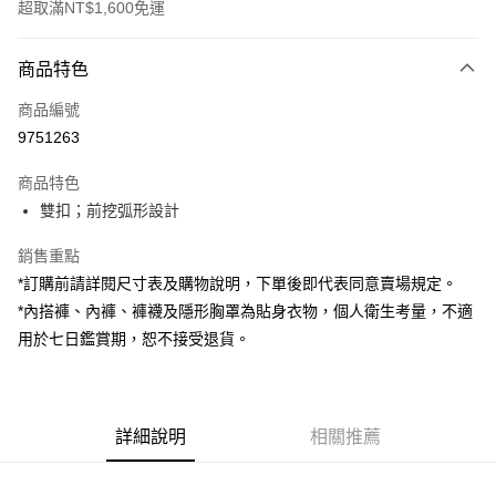
超取滿NT$1,600免運
付款方式
商品特色
信用卡一次付款
商品編號
超商取貨付款
9751263
LINE Pay
商品特色
Apple Pay
雙扣；前挖弧形設計
街口支付
銷售重點
*訂購前請詳閱尺寸表及購物說明，下單後即代表同意賣場規定。
Google Pay
*內搭褲、內褲、褲襪及隱形胸罩為貼身衣物，個人衛生考量，不適
大哥付你分期
用於七日鑑賞期，恕不接受退貨。
相關說明
【大哥付你分期使用說明】
AFTEE先享後付
1.本服務由台灣大哥大提供，台灣大哥大用戶可立即使用無須另外申請。
2.付款方式選擇「大哥付你分期」，訂單成立後會自動跳轉到大哥付的交易
相關說明
詳細說明
相關推薦
流程，驗證手機門號後，選擇欲分期的期數、繳款截止日，確認付款後即完
【關於「AFTEE先享後付」】
成交易。
ATM付款
AFTEE先享後付是「在收到商品之後才付款」的支付方式。 讓您購物簡單
3.實際核准額度、可分期數及費用金額請依後續交易確認頁面所載為準。
便利好安心！