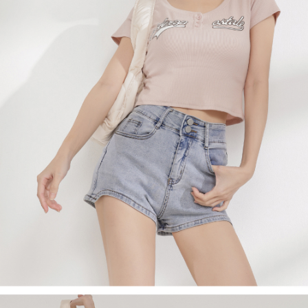
任。
每筆NT$100，滿NT$2,500(含以上)免運費
４．使用「AFTEE先享後付」時，將依據個別帳號之用戶狀況，依本公司即
時審查核予不同之上限額度；若仍有額度不足之情形，本公司將視審查結果
國家/地區配送
查看運費
請求用戶進行身份認證。
５．嚴禁一人註冊多個帳號或使用他人資訊註冊。若發現惡意使用之情形，
恩沛科技股份有限公司將有權停止該用戶之使用額度並採取法律行動。