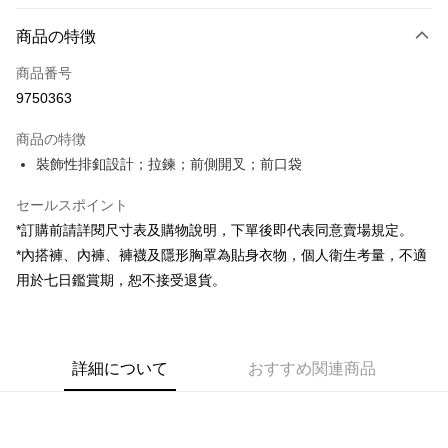
お支払い方法
商品の特徴
クレジットカード1回払い
商品番号
コンビニ店頭代金引換
9750363
LINE Pay
商品の特徴
Apple Pay
裝飾性排釦設計；拉鍊；前側開叉；前口袋
JKOPAY
セールスポイント
*訂購前請詳閱尺寸表及購物說明，下單後即代表同意賣場規定。
Google Pay
*內搭褲、內褲、褲襪及隱形胸罩為貼身衣物，個人衛生考量，不適
OP Pay Later
用於七日鑑賞期，恕不接受退貨。
説明
【OP Pay Later 使用説明】
AFTEE代金後払い
1. 本サービスは台湾大哥大によって提供され、台湾大哥大のユーザーは追
加の申請なしで即時に利用可能です。
説明
詳細について
おすすめ関連商品
2. 支払い方法で「OP Pay Later」を選択すると、注文が成立した後に自動
一、 AFTEE代金後払いについて
的に OP Pay Later の取引プロセスに移行し、携帯番号を確認後、分割払
ATM払い
1.お支払い方法でAFTEE代金後払いを選択すると、携帯電話認証ウィンド
いの回数や支払い期限を選択し、支払いを確認すると取引が完了します。
ウが表示されます。
3. 実際の承認額、分割回数および費用については、後続の取引確認ページ
2.SMSで認証してお支払い手続を進めてください。
配送方法
を基準とします。