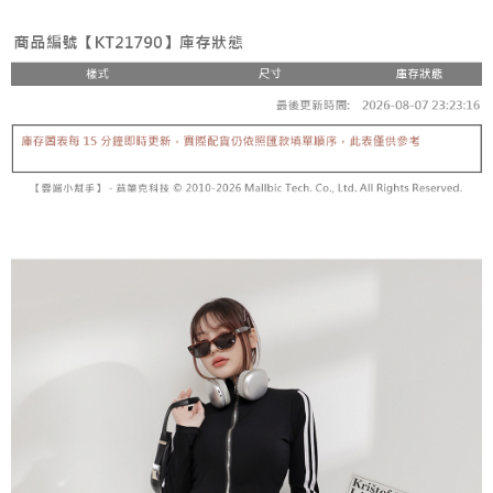
3.注文するときのお支払いは不要です。商品はご指定の住所に配送されま
4. 注文成立後30分以内に確認取引を行わない場合や審査が通過しない場
す。
全家取貨付款
合、注文は自動的にキャンセルされます。「転専審査」に未通過の状況が
4.ご注文が完了すると、携帯に支払い通知のSMSが届きます。アプリ会員
発生した場合は、システムの評価基準に達していないことを意味し、評価
配送毎にNT$60、NT$1,800以上で送料無料
の場合は、AFTEE アプリプッシュ通知が届きます。
内容についての説明はいたしかねます。
5.商品受け取り時のお支払いは不要です。商品を確かめてから、SMSまた
付款後全家取貨
はアプリの通知に従って、4大コンビニ、またはATM/オンラインバンキン
グでお支払いください。
配送毎にNT$60、NT$1,600以上で送料無料
【支払い方法の説明】
1. 分割払いの金額は電信請求書に統合されず、「OP Pay Later」は毎月の
代金納付期限は最短で 14 日以内ですので、ご注意ください。AFTEE アプ
已關閉，請勿下單
締め日後に支払いリマインダーのSMSを送信します。
リをダウンロードして AFTEE 会員になるとお支払い期限を最長 45 日以内
2. SMSのリンクを通じて請求書を開いた後、「コンビニバーコード／台湾
配送毎にNT$10,000
まで延長できます。
大直営店舗／銀行振込／街口支払い／iPASS MONEY」などのチャネルで
支払いを選択できます。
已關閉，請勿下單(付取)
お支払期限は、ショップが請求した期日と、AFTEEで延長できる日数をも
とに計算されます。AFTEEで注文すると、商品を受け取るまで支払い期限
配送毎にNT$10,000
【注意事項】
を延長できますが、商品を期限内に受け取れない場合があります（例：予
1. 本サービスは「台湾大哥大株式会社」（以下「当社」といいます）によ
約商品や商品到着日が比較的遅い商品）。そのため、商品到着の有無に関
7-11取貨付款
って提供され、ユーザーが取引時に本サービスを通じて商品やサービスを
わらず、AFTEEで指定された期限内にお支払いください。
購入できるようにし、店舗が売買／分割払い売買の債権を当社に譲渡した
配送毎にNT$60、NT$1,800以上で送料無料
後、契約に基づいて当社の請求書で帳款を支払うことになります。
二、支払い限度額
2. 「OP Pay Later」を利用する契約関係の目的から、店舗はあなたの個人
付款後7-11取貨
1.初回 AFTEEを ご利用の際に、認証結果及び当社の審査の結果に基づ
情報（名前、電話または住所を含む）を台湾大哥大に提供し、収集、処理
き、限度額が設定されます。
配送毎にNT$60、NT$1,600以上で送料無料
および利用するために、当社があなた本人と分割請求書に必要な情報の確
2.決済金額は最低NT$20です。
認、照合および修正を行います。
3.現在、台湾の会員のみご利用いただけます。
宅配
3. 完全なユーザーサービス規約については、以下のリンクを参照してくだ
さい：
https://oppay.tw/userRule
三、利用規約「AFTEE代金後払い」（以下当サービスという）はネットプ
配送毎にNT$100、NT$2,500以上で送料無料