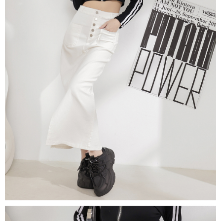
ロテクションズ（以下 AFTEE という）が提供し、AFTEEが代金を徴収し
ます。当サービスご利用の際に提供しなければならない個人情報（注文者
國家/地區配送
送料を確認
の氏名、電話番号、受取人の氏名、電話番号、受取人住所を含むがこれに
限らない）は、AFTEEに渡され当サービスで必要な範囲内で利用されま
す。AFTEEの個人情報の収集、処理、利用について、詳細はAFTEE公式ホ
ームページの『個人情報の収集、処理及び利用に関する声明』をご参照く
ださい（
https://aftee.tw/privacypolicy/
）。
AFTEEの初回ご利用の際に、審査を通過すれば、最高額がNT$10,000にな
ります。支払い期限を過ぎた場合、その金額に基づいて年利20%の遅延滞
納金が加算されます。未成年の利用者は、事前に法定代理人または後見人
の同意を得ればAFTEEをご利用いただけます。
個人情報の処理、利用について疑問がある、または関連する法律の権利を
行使したい場合は、ネットプロテクションズ
cs_tw@netprotections.co.jp
にご連絡ください。上記に示した個人情報を、必要な購入注文書とあわせ
てAFTEEにご提供いただく、またはAFTEEにあなたの個人情報の収集、処
理、利用を許可することににご同意いただけない場合は、当サービスを選
択しないでください。