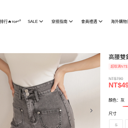
行🔥ᴛᴏᴘ⁵⁰
SALE
穿搭指南
會員禮遇
海外購物
高腰雙釦
超取满NT$
NT$790
NT$4
顏色：灰
尺寸
S