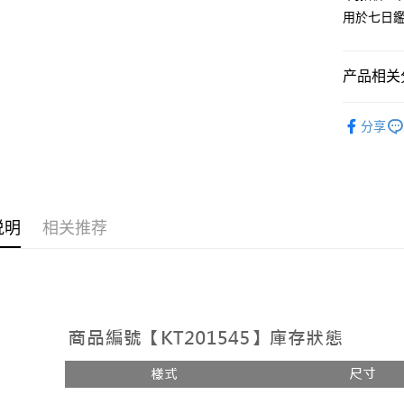
用於七日
Google Pa
大哥付你
相关说明
产品相关分
【大哥付
AFTEE先
1. 本服
人气商品
人月租型
相关说明
分享
2. 付款
【褲子】
一、關於 A
ATM付款
流程，验
1. 於付
完成交易
窗。
3. 实际
2. 進行
4. 订单
3. 訂單
运送方式
消。如遇 
4. 下訂
说明
相关推荐
容。
AFTEE 
全家取貨
【缴款方
5. 收到
1. 分期
每笔NT$6
APP於四
短信。
2. 通过
付款後全
請留意繳費期
账／街口支付
享有最長 
每笔NT$6
【注意事
繳費期限，
已關閉，
1. 本服
算出。使用
过本服务
定能夠在期
每笔NT$10
本公司后
收到商品與