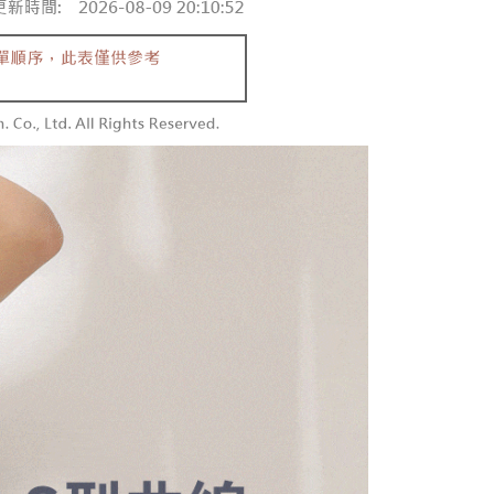
同意付款使用 “大哥付你分期”之契约关系目的，商店将以您的个人
勿下單(付取)
含姓名、电话或地址）提供予台湾大哥大进项收集、处理及利
限制
,000
湾大哥大与本人进行分期账单所需资料之确认、核对及更正。
使用 AFTEE 時，將依認證結果及本公司審查結果，核予每個人不同
用户服务条款，请详阅以下链接：
https://oppay.tw/userRule
度
付款
額須大於NT$30
僅支援台灣會員
0，满NT$1,800(含以上)免运费
條款
1取貨
E先享後付」(下稱本服務)乃由恩沛科技股份有限公司(下稱 AFTEE
0，满NT$1,600(含以上)免运费
並由 AFTEE 向您收取款項。因使用本服務所須提供之個人資料
限於訂購人姓名、電話，收件人姓名、電話、收件地址)，將交付
EE 於本服務必要服務範圍內運用。關於 AFTEE 對於個人資料之蒐
利用，詳參 AFTEE 官網之『個人資料蒐集、處理及利用告知聲
00，满NT$2,500(含以上)免运费
s://aftee.tw/privacypolicy/
）。
配送
查看运费
繳費期限，將根據當次的金額加收年利率 16% 的逾期滯納金。
使用者，請事先徵得法定代理人或監護人之同意方可使用
個人資料之處理、利用有任何疑問，或欲行使相關法律權利，請
科技股份有限公司。若您不同意我們將上開所示之個人資料，連
買訂單資訊提供予 AFTEE ，或讓 AFTEE 蒐集處理利用您的個
請勿選用本服務。