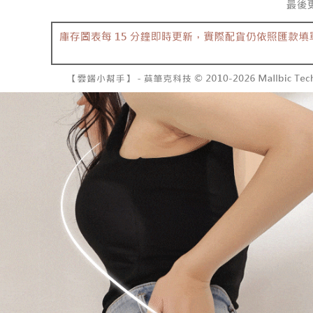
2. 基于
已關閉，請
资料（包
二、付款
每笔NT$10
用，由台
1. 初次
3. 完整
之上限額
7-11取貨
2. 結帳金
3. 目前
每笔NT$6
三、聲明
付款後7-1
「AFTE
每笔NT$6
)所提供，
(包含但不
宅配
予 AFT
集、處理、
每笔NT$1
明』（
http
國家/地區
若款項超過
未成年的
AFTEE。
若您對於
聯繫恩沛
同必要之購
人資料，