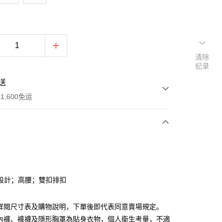
清除
纪录
送
1,600免运
次付款
付款
設計；高腰；雙扣排扣
請詳閱尺寸表及購物說明，下單後即代表同意賣場規定。
、內褲、褲襪及隱形胸罩為貼身衣物，個人衛生考量，不適