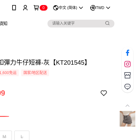
0
中文 (简体)
TWD
須知
彈力牛仔短褲-灰【KT201545】
1,600免运
国家/地区配送
99
M
L