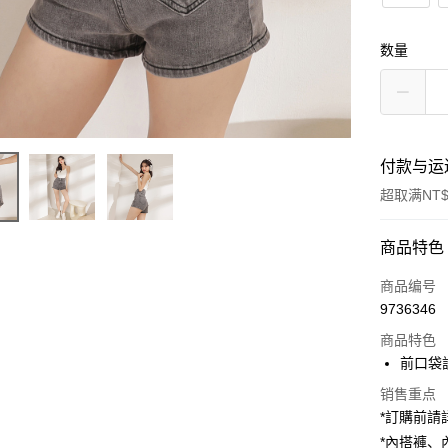
数量
付款与运
超取满NT$
付款方式
商品特色
信用卡一
商品编号
9736346
超商取货
商品特色
LINE Pay
前口袋
Apple Pay
销售重点
*訂購前
街口支付
*內搭褲