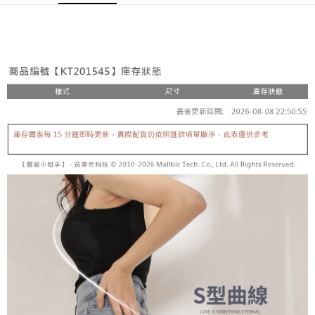
Pemindahan ATM
1. Dengan memilih AFTEE sebagai kaedah pembayaran, mesej
Jika anda memilih OP Pay Later sebagai kaedah pembayaran, sistem
pengesahan AFTEE akan muncul.
akan mengarahkan anda secara automatik ke proses transaksi OP Pay
2. Anda boleh meneruskan pembayaran selepas pengesahan SMS.
Pilihan Penghantaran
Later selepas pesanan dibuat. Anda perlu mengesahkan nombor telefon
3. Tiada bayaran diperlukan apabila pesanan disahkan. Produk akan
mudah alih anda, memilih bilangan ansuran, dan menetapkan tarikh
dihantar ke alamat yang ditetapkan.
全家取貨付款
akhir pembayaran. Transaksi akan dianggap selesai setelah pembayaran
4. Setelah pesanan disahkan, anda akan menerima SMS pembayaran
disahkan.
NT$60/pesanan | Penghantaran percuma untuk pesanan
manakala ahli aplikasi akan menerima pemberitahuan tolak aplikasi
NT$1,800 atau lebih
AFTEE.
Had kredit yang diluluskan, tempoh ansuran yang tersedia, dan yuran
5. Tiada bayaran diperlukan apabila anda menerima produk. Sila buat
yang dikenakan adalah tertakluk kepada maklumat yang dinyatakan
pembayaran di empat kedai serbaneka utama, ATM atau perbankan
付款後全家取貨
pada halaman pengesahan transaksi seterusnya.
dalam talian dengan SMS pembayaran atau pemberitahuan tolak aplikasi
NT$60/pesanan | Penghantaran percuma untuk pesanan
AFTEE.
Jika transaksi tidak disahkan dalam masa 30 minit selepas pesanan
NT$1,600 atau lebih
dibuat, atau jika permohonan gagal dalam proses semakan, pesanan
Sila ambil perhatian bahawa tempoh pembayaran adalah 14 hari. Walau
akan dibatalkan secara automatik. Jika permohonan gagal pada
已關閉，請勿下單
bagaimanapun, bagi mereka yang telah memuat turun Aplikasi AFTEE
peringkat "semakan manual", ini bermakna kriteria pemarkahan sistem
dan mendaftar sebagai ahli AFTEE boleh menikmati tempoh pembayaran
NT$10,000/pesanan
tidak dipenuhi; butiran penilaian khusus tidak akan didedahkan.
sehingga 45 hari.
已關閉，請勿下單(付取)
[Arahan Pembayaran]
Tempoh pembayaran dikira dari masa kedai meminta pembayaran anda,
ditambah dengan bilangan hari yang boleh dilanjutkan oleh AFTEE. Anda
NT$10,000/pesanan
Pembayaran ansuran melalui OP Pay Later akan dibilkan secara
boleh melanjutkan tempoh pembayaran anda sebelum anda menerima
berasingan dan tidak termasuk dalam bil telekom anda. SMS peringatan
pesanan. Walau bagaimanapun, tiada jaminan bahawa anda boleh
7-11取貨付款
pembayaran akan dihantar selepas kitaran bil bulanan.
menerima pesanan anda semasa tempoh pembayaran (cth.: produk
NT$60/pesanan | Penghantaran percuma untuk pesanan
prapesanan atau produk yang mungkin mengambil masa yang lebih
Selepas mengakses bil melalui pautan dalam SMS, anda boleh
NT$1,800 atau lebih
lama untuk dihantar). Oleh itu, anda dikehendaki membuat pembayaran