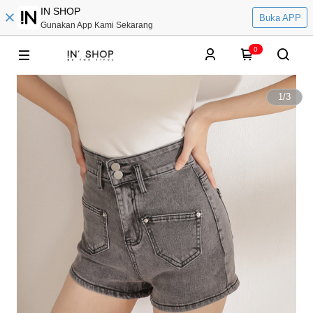
IN SHOP
Buka APP
Gunakan App Kami Sekarang
0
1
/
3