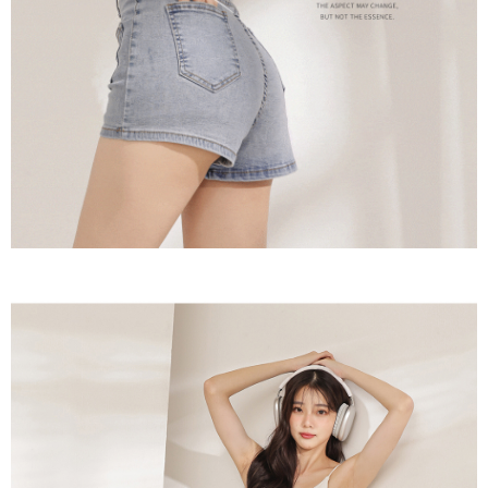
menyelesaikan pembayaran anda melalui salah satu saluran berikut: kod
kepada AFTEE dalam tempoh sama ada anda menerima pesanan.
bar kedai serbaneka, kedai runcit Taiwan Mobile, pemindahan bank,
付款後7-11取貨
JKOPay, atau iPASS MONEY.
Kedua, Sekatan Pembayaran
NT$60/pesanan | Penghantaran percuma untuk pesanan
1. Jumlah yang diperakui untuk pengguna kali pertama boleh sehingga
[Nota Penting]
NT$1,600 atau lebih
NT$10,000. Amaun diperakui sebenar yang diluluskan akan berdasarkan
keputusan pensijilan dan semakan oleh AFTEE.
Perkhidmatan ini disediakan oleh Taiwan Mobile Co., Ltd. (“Syarikat”),
宅配
2. Amaun perbelanjaan minimum mestilah lebih besar daripada NT$20.
yang membolehkan pelanggan membeli barangan atau perkhidmatan
3. Pada masa ini hanya tersedia untuk ahli Taiwan.
NT$100/pesanan | Penghantaran percuma untuk pesanan
melalui perkhidmatan ini pada masa transaksi. Hasil daripada pembelian
atau pembayaran ansuran akan dipindahkan oleh peniaga kepada
NT$2,500 atau lebih
Ketiga, Syarat Perkhidmatan
Syarikat, dan pelanggan hendaklah membuat pembayaran mengikut
Perkhidmatan AFTEE Beli Sekarang Bayar Kemudian disediakan oleh NP
perjanjian menggunakan sistem bil Syarikat.
國家/地區配送
Kadar Penghantaran
Taiwan, Inc. dan AFTEE akan membuat bil kepada pengguna. AFTEE
akan menggunakan data peribadi yang dikumpul (termasuk nama
Untuk memenuhi hubungan kontrak yang terjalin melalui persetujuan
pembeli, no. telefon, nama penerima, no. telefon, alamat penerima) untuk
penggunaan OP Pay Later, peniaga akan memberikan maklumat peribadi
penggunaan perkhidmatan. Sila rujuk kepada "Penyata Pengumpulan
anda (termasuk nama, nombor telefon, atau alamat) kepada Syarikat bagi
Data Peribadi, Pemprosesan, Penggunaan"
tujuan pengumpulan, pemprosesan dan penggunaan data yang
(https://aftee.tw/privacypolicy/
) untuk maklumat lanjut.
diperlukan untuk pengebilan ansuran, termasuk pengesahan,
pengesahan semula dan pembetulan.
Jumlah yang diperakui untuk pengguna kali pertama yang lulus
kelulusan boleh sehingga NT$10,000. Jika pengguna tidak membuat
Untuk terma perkhidmatan penuh, sila rujuk pautan berikut:
pembayaran dalam tempoh tersebut, yuran pembayaran lewat sebanyak
https://oppay.tw/userRule
" target="_blank" class="link revert-
20% setahun akan dikenakan. Pengguna bawah umur dikehendaki
style">https://oppay.tw/userRule
mendapatkan kebenaran daripada ibu bapa atau penjaga yang sah
untuk menggunakan AFTEE.
【Panduan Penggunaan Pembayaran Ansuran Gogo】