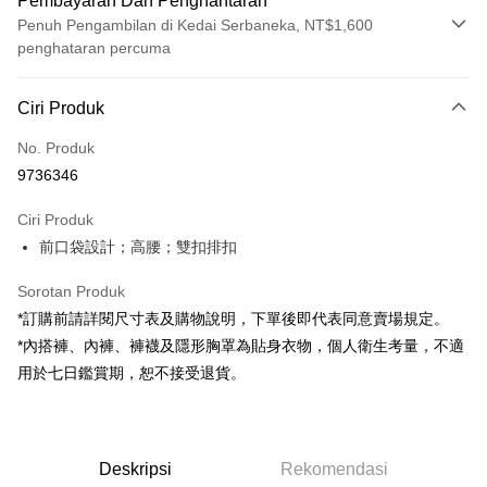
Pembayaran Dan Penghantaran
Penuh Pengambilan di Kedai Serbaneka, NT$1,600
penghataran percuma
Kaedah Pembayaran
Ciri Produk
Kad Kredit (Bayaran Penuh)
No. Produk
Pengambilan di Kedai Serbaneka
9736346
LINE Pay
Ciri Produk
Apple Pay
前口袋設計；高腰；雙扣排扣
JKOPAY
Sorotan Produk
Google Pay
*訂購前請詳閱尺寸表及購物說明，下單後即代表同意賣場規定。
*內搭褲、內褲、褲襪及隱形胸罩為貼身衣物，個人衛生考量，不適
OP Pay Later
用於七日鑑賞期，恕不接受退貨。
Deskripsi
[Terma Penggunaan untuk OP Pay Later]
AFTEE
Perkhidmatan ini disediakan oleh Taiwan Mobile dan tersedia untuk
Deskripsi
pengguna Taiwan Mobile tanpa memerlukan permohonan tambahan.
Deskripsi
Rekomendasi
Pertama, Mengenai Perkhidmatan AFTEE Beli Sekarang Bayar Kemudian