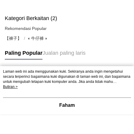
Kategori Berkaitan (2)
Rekomendasi Popular
【褲子】
◖ 牛仔褲 ◗
Paling Popular
Jualan paling laris
Laman web ini ada menggunakan kuki. Sekiranya anda ingin mengetahui
Tag Popular
secara terperinci bagaimana kuki digunakan di laman web ini, dan bagaimana
untuk mengubah tetapan kuki komputer anda. Jika anda tidak mahu
menggunakan kuki di komputer anda, sila rujuk penerangan mengenai kuki.
Butiran >
Dasar Privasi
Laman web ini ada menggunakan kuki. Sekiranya anda ingin
mengetahui secara terperinci bagaimana kuki digunakan di laman web ini,
dan bagaimana untuk mengubah tetapan kuki komputer anda. Jika anda tidak
Faham
mahu menggunakan kuki di komputer anda, sila rujuk penerangan mengenai
kuki.