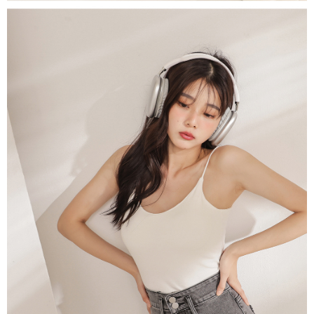
saluran lain.
【Nota Penting】
1. Perkhidmatan ini disediakan oleh "Taiwan Mobile Co., Ltd." untuk
membolehkan pengguna membeli produk atau perkhidmatan melalui
perkhidmatan ini semasa transaksi, dan kedai akan menyerahkan hak
tuntutan harga jual/beli ansuran kepada syarikat ini untuk membayar bil
menggunakan bil syarikat ini.
2. Berdasarkan tujuan kontrak persetujuan pembayaran menggunakan
"Pembayaran Ansuran Gogo", kedai akan memberikan maklumat peribadi
anda (termasuk nama, telefon atau alamat) kepada Taiwan Mobile untuk
pengumpulan, pemprosesan dan penggunaan, untuk pengesahan,
semakan dan pembetulan data yang diperlukan untuk bil ansuran oleh
Taiwan Mobile.
3. Sila baca syarat perkhidmatan pengguna secara lengkap melalui
pautan berikut: https://oppay.tw/userRule