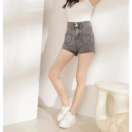
1. Perkhidmatan ini disediakan oleh Taiwan Mobile, pengguna telefon
Sila hubungi NP Taiwan Inc. di
cs_tw@netprotections.co.jp
jika anda
mudah alih boleh segera menggunakan tanpa perlu memohon lagi.
mempunyai sebarang kebimbangan mengenai pemprosesan dan
(Hanya untuk nombor langganan peribadi, tidak terbuka untuk syarikat
penggunaan pada data peribadi. Jika anda tidak bersetuju dengan data
dan kad prabayar)
peribadi yang disenaraikan seperti di atas akan dikumpul dan digunakan
2. Pilihan kaedah pembayaran "Pembayaran Ansuran Gogo", selepas
oleh AFTEE, sila jangan gunakan perkhidmatan ini.
pesanan ditubuhkan, akan secara automatik dialihkan ke proses
transaksi Gogo, selepas pengesahan nombor telefon, pilih bilangan
ansuran yang diingini, tarikh akhir pembayaran, dan setelah
mengesahkan pembayaran, transaksi akan selesai.
3. Jumlah kelulusan sebenar, bilangan ansuran dan jumlah bayaran
adalah berdasarkan halaman pengesahan transaksi seterusnya.
4. Dalam masa 30 minit selepas pesanan ditubuhkan, jika tidak pergi
untuk mengesahkan transaksi atau jika tidak lulus semakan, pesanan
akan dibatalkan secara automatik. Jika terdapat situasi "pindah untuk
semakan khusus" yang tidak lulus, ini menunjukkan bahawa sistem
penilaian tidak mencukupi, tiada penjelasan mengenai kandungan
penilaian boleh diberikan.
【Penerangan Kaedah Pembayaran】
1. Pembayaran ansuran tidak digabungkan dalam bil telekomunikasi,
"Pembayaran Ansuran Gogo" akan menghantar SMS peringatan
pembayaran selepas tarikh penyelesaian bulanan.
2. Melalui pautan SMS untuk membuka bil, anda boleh memilih untuk
membayar melalui "Kod bar kedai serbaneka / Kedai rasmi Taiwan
Mobile / Pemindahan bank / Pembayaran J街口 / iPASS MONEY" dan