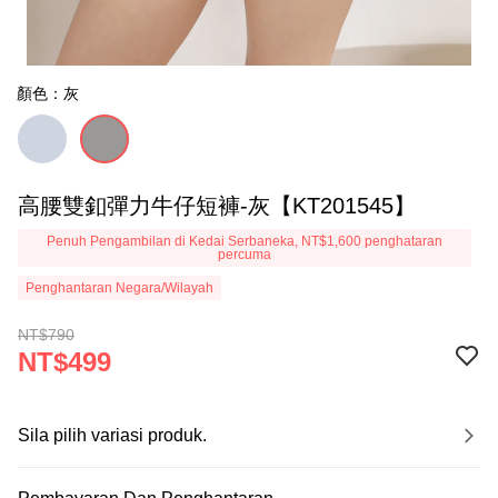
顏色：灰
高腰雙釦彈力牛仔短褲-灰【KT201545】
Penuh Pengambilan di Kedai Serbaneka, NT$1,600 penghataran
percuma
Penghantaran Negara/Wilayah
NT$790
NT$499
Sila pilih variasi produk.