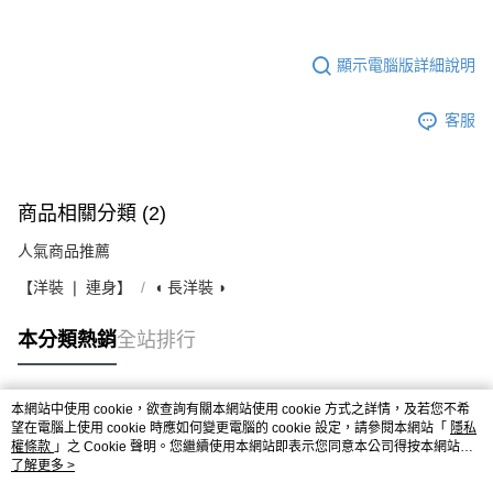
顯示電腦版詳細說明
客服
商品相關分類 (2)
人氣商品推薦
【洋裝 ❘ 連身】
◖ 長洋裝 ◗
本分類熱銷
全站排行
本網站中使用 cookie，欲查詢有關本網站使用 cookie 方式之詳情，及若您不希
熱門標籤
望在電腦上使用 cookie 時應如何變更電腦的 cookie 設定，請參閱本網站「
隱私
權條款
」之 Cookie 聲明。您繼續使用本網站即表示您同意本公司得按本網站使
用條款之 Cookie 聲明使用 cookie。
了解更多 >