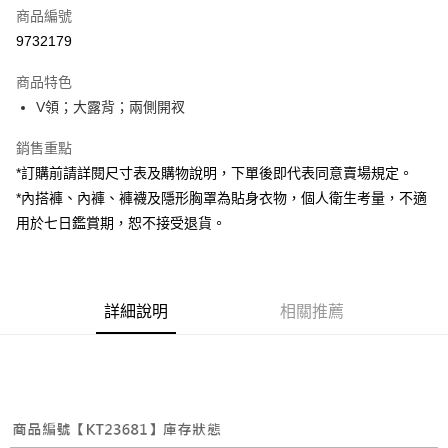
商品編號
超商取貨付款
9732179
LINE Pay
商品特色
Apple Pay
V領；大露背；兩側開衩
街口支付
銷售重點
*訂購前請詳閱尺寸表及購物說明，下單後即代表同意賣場規定。
Google Pay
*內搭褲、內褲、褲襪及隱形胸罩為貼身衣物，個人衛生考量，不適
大哥付你分期
用於七日鑑賞期，恕不接受退貨。
相關說明
【大哥付你分期使用說明】
AFTEE先享後付
1.本服務由台灣大哥大提供，台灣大哥大用戶可立即使用無須另外申請。
2.付款方式選擇「大哥付你分期」，訂單成立後會自動跳轉到大哥付的交易
相關說明
詳細說明
相關推薦
流程，驗證手機門號後，選擇欲分期的期數、繳款截止日，確認付款後即完
【關於「AFTEE先享後付」】
成交易。
ATM付款
AFTEE先享後付是「在收到商品之後才付款」的支付方式。 讓您購物簡單
3.實際核准額度、可分期數及費用金額請依後續交易確認頁面所載為準。
便利好安心！
4.訂單成立30分鐘內，如未前往確認交易或遇審核未通過，訂單將自動取
１．簡單：不需註冊會員、不需綁卡、不需儲值。
運送方式
消。如遇「轉專審核」未通過狀況，表示未達大哥付你分期系統評分，恕無
２．便利：只要手機號碼，簡訊認證，即可結帳。
法說明評估內容。
３．安心：先確認商品／服務後，再付款。
全家取貨付款
【繳款方式說明】
1.分期款項不併入電信帳單，「大哥付你分期」於每月結算日後寄送繳費提
每筆NT$60，滿NT$1,800(含以上)免運費