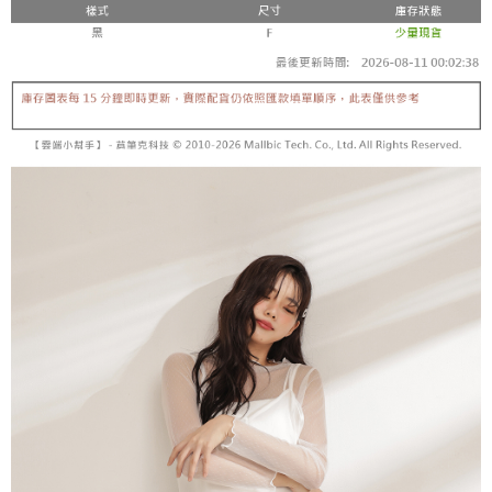
【「AFTEE先享後付」結帳流程】
醒簡訊。
１．於結帳方式選擇「AFTEE先享後付」後，將跳轉至「AFTEE先享後付」
2.透過簡訊連結打開帳單後，可選擇「超商條碼／台灣大直營門市／銀行轉
付款後全家取貨
結帳頁面，進行簡訊認證並確認金額後，即可完成結帳。
帳／街口支付／iPASS MONEY」等通路繳費。
２．訂單成立數日內，您將收到繳費通知簡訊。
每筆NT$60，滿NT$1,600(含以上)免運費
３．收到繳費通知簡訊後14天內，點擊此簡訊中的連結，可透過四大超商／
【注意事項】
ATM／網路銀行／等多元方式進行付款，方視為交易完成。
已關閉，請勿下單
1.本服務係由「台灣大哥大股份有限公司」（以下簡稱本公司）所提供，讓
※ 請注意：結帳手續完成當下不需立刻繳費，但若您需要取消訂單，請聯絡
用戶於交易時，得透過本服務購買商品或服務，並由商店將買賣／分期付款
每筆NT$10,000
購買商品的店家。未經商家同意取消之訂單仍視為有效，需透過AFTEE先享
買賣價金債權讓與本公司後，依約使用本公司帳單繳交帳款。
後付繳納相關費用。
2.基於同意付款使用「大哥付你分期」之契約關係目的，商店將以您的個人
已關閉，請勿下單(付取)
※ 交易是否成功請以「AFTEE先享後付 」之結帳頁面顯示為準，若有關於
資料（包含姓名、電話或地址）提供予台灣大哥大進項蒐集、處理及利用，
是否繳費成功／繳費後需取消欲退款等相關疑問，請聯繫「AFTEE先享後付
每筆NT$10,000
由本公司與您本人進行分期帳單所需資料之確認、核對及更正。
客戶支援中心」
https://netprotections.freshdesk.com/support/home
3.完整用戶服務條款，請詳閱以下連結：
https://oppay.tw/userRule
7-11取貨付款
【注意事項】
１．透過由恩沛科技股份有限公司提供之「AFTEE先享後付」服務完成之交
每筆NT$60，滿NT$1,800(含以上)免運費
易，需依本服務之必要範圍內提供個人資料，並將交易相關給付款項請求債
權轉讓予恩沛科技股份有限公司。
付款後7-11取貨
２．關於個人資料處理事宜，請瀏覽以下網址：
每筆NT$60，滿NT$1,600(含以上)免運費
https://aftee.tw/terms/#terms3
３．未成年的使用者請事先徵得法定代理人或監護人之同意方可使用
宅配
「AFTEE先享後付」，若未經同意申辦者引起之損失，本公司不負相關責
任。
每筆NT$100，滿NT$2,500(含以上)免運費
４．使用「AFTEE先享後付」時，將依據個別帳號之用戶狀況，依本公司即
時審查核予不同之上限額度；若仍有額度不足之情形，本公司將視審查結果
國家/地區配送
查看運費
請求用戶進行身份認證。