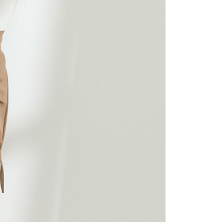
gan Kaedah Pembayaran】
ran ansuran tidak digabungkan dalam bil telekomunikasi,
an Ansuran Gogo" akan menghantar SMS peringatan
 selepas tarikh penyelesaian bulanan.
 pautan SMS untuk membuka bil, anda boleh memilih untuk
elalui "Kod bar kedai serbaneka / Kedai rasmi Taiwan
Pemindahan bank / Pembayaran J街口 / iPASS MONEY" dan
n.
nting】
matan ini disediakan oleh "Taiwan Mobile Co., Ltd." untuk
an pengguna membeli produk atau perkhidmatan melalui
an ini semasa transaksi, dan kedai akan menyerahkan hak
arga jual/beli ansuran kepada syarikat ini untuk membayar bil
n bil syarikat ini.
arkan tujuan kontrak persetujuan pembayaran menggunakan
an Ansuran Gogo", kedai akan memberikan maklumat
nda (termasuk nama, telefon atau alamat) kepada Taiwan
tuk pengumpulan, pemprosesan dan penggunaan, untuk
, semakan dan pembetulan data yang diperlukan untuk bil
eh Taiwan Mobile.
ca syarat perkhidmatan pengguna secara lengkap melalui
kut: https://oppay.tw/userRule