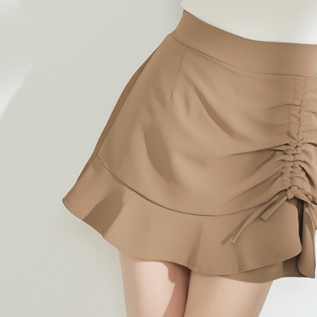
【Peneran
1. Pembaya
"Pembayar
pembayaran
2. Melalui
membayar m
Mobile / 
saluran lai
【Nota Pe
1. Perkhid
membolehk
perkhidmat
tuntutan h
menggunaka
2. Berdas
"Pembayar
peribadi a
Mobile un
pengesahan
ansuran ol
3. Sila ba
pautan beri