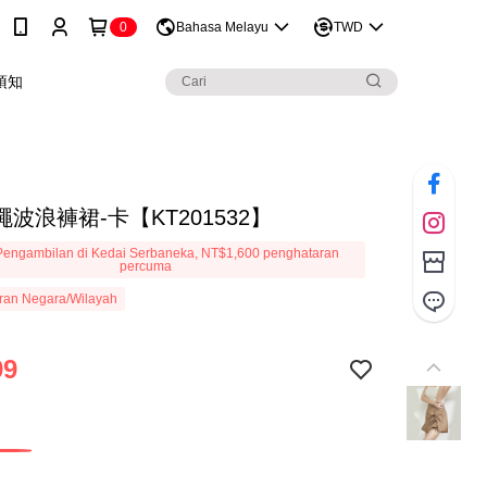
0
Bahasa Melayu
TWD
須知
波浪褲裙-卡【KT201532】
engambilan di Kedai Serbaneka, NT$1,600 penghataran
percuma
ran Negara/Wilayah
99