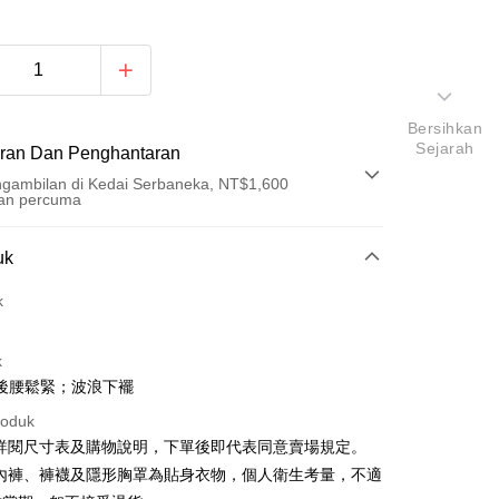
Bersihkan
Sejarah
ran Dan Penghantaran
gambilan di Kedai Serbaneka, NT$1,600
an percuma
Pembayaran
uk
t (Bayaran Penuh)
k
an di Kedai Serbaneka
k
後腰鬆緊；波浪下襬
roduk
請詳閱尺寸表及購物說明，下單後即代表同意賣場規定。
、內褲、褲襪及隱形胸罩為貼身衣物，個人衛生考量，不適