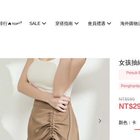
行🔥ᴛᴏᴘ⁵⁰
SALE
穿搭指南
會員禮遇
海外購物
女孩抽繩
Penuh P
Penghanta
NT$590
NT$2
顏色：卡