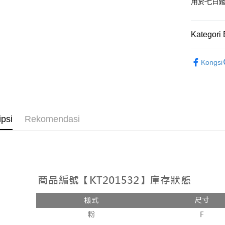
Google Pa
用於七日
OP Pay La
Deskripsi
Kategori 
[Terma Pe
AFTEE
Rekomenda
Perkhidmat
Deskripsi
Kongsi
pengguna 
Pertama, 
【褲子】
Pemindah
Kemudian
Jika anda 
1. Dengan
akan menga
pengesaha
Later sele
2. Anda b
Pilihan 
mudah alih
3. Tiada b
ipsi
Rekomendasi
akhir pemb
dihantar k
全家取貨
pembayara
4. Setela
NT$60/pes
manakala a
Had kredit
AFTEE.
NT$1,800 
yang diken
5. Tiada b
pada hala
pembayara
付款後全
dalam tal
NT$60/pes
Jika trans
aplikasi A
dibuat, at
NT$1,600 
akan dibat
Sila ambil
peringkat 
bagaimanap
已關閉，
tidak dipe
dan mendaf