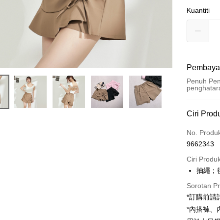
Kuantiti
Pembaya
Penuh Pen
penghatar
Kaedah 
Ciri Prod
Kad Kredi
No. Produ
9662343
Pengambil
Ciri Produ
LINE Pay
抽繩；
Apple Pay
Sorotan P
*訂購前
JKOPAY
*內搭褲