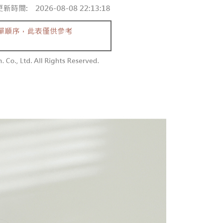
0/pesanan
n sehingga 45 hari.
embayaran]
勿下單(付取)
mbayaran dikira dari masa kedai meminta pembayaran anda,
 ansuran melalui OP Pay Later akan dibilkan secara
engan bilangan hari yang boleh dilanjutkan oleh AFTEE.
0/pesanan
 dan tidak termasuk dalam bil telekom anda. SMS peringatan
h melanjutkan tempoh pembayaran anda sebelum anda
 akan dihantar selepas kitaran bil bulanan.
pesanan. Walau bagaimanapun, tiada jaminan bahawa anda
付款
erima pesanan anda semasa tempoh pembayaran (cth.:
anan | Penghantaran percuma untuk pesanan
ngakses bil melalui pautan dalam SMS, anda boleh
apesanan atau produk yang mungkin mengambil masa yang
kan pembayaran anda melalui salah satu saluran berikut:
 untuk dihantar). Oleh itu, anda dikehendaki membuat
atau lebih
dai serbaneka, kedai runcit Taiwan Mobile, pemindahan bank,
n kepada AFTEE dalam tempoh sama ada anda menerima
tau iPASS MONEY.
1取貨
anan | Penghantaran percuma untuk pesanan
ing]
katan Pembayaran
yang diperakui untuk pengguna kali pertama boleh sehingga
atau lebih
n ini disediakan oleh Taiwan Mobile Co., Ltd. (“Syarikat”),
 Amaun diperakui sebenar yang diluluskan akan
olehkan pelanggan membeli barangan atau perkhidmatan
n keputusan pensijilan dan semakan oleh AFTEE.
rkhidmatan ini pada masa transaksi. Hasil daripada
erbelanjaan minimum mestilah lebih besar daripada NT$20.
sanan | Penghantaran percuma untuk pesanan
 atau pembayaran ansuran akan dipindahkan oleh peniaga
sa ini hanya tersedia untuk ahli Taiwan.
arikat, dan pelanggan hendaklah membuat pembayaran
atau lebih
erjanjian menggunakan sistem bil Syarikat.
arat Perkhidmatan
tan AFTEE Beli Sekarang Bayar Kemudian disediakan oleh
配送
Kadar Penghantaran
nuhi hubungan kontrak yang terjalin melalui persetujuan
, Inc. dan AFTEE akan membuat bil kepada pengguna. AFTEE
n OP Pay Later, peniaga akan memberikan maklumat
gunakan data peribadi yang dikumpul (termasuk nama
nda (termasuk nama, nombor telefon, atau alamat) kepada
o. telefon, nama penerima, no. telefon, alamat penerima)
bagi tujuan pengumpulan, pemprosesan dan penggunaan data
gunaan perkhidmatan. Sila rujuk kepada "Penyata