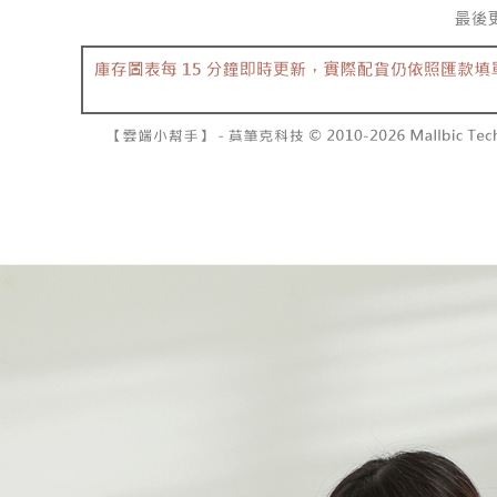
NT$10,00
pembayara
[Arahan P
已關閉，請
Tempoh pe
Pembayaran
ditambah d
NT$10,00
berasingan
Anda bole
pembayaran
menerima 
7-11取貨
boleh men
NT$60/pes
Selepas me
produk pr
menyelesai
lebih lama
NT$1,800 
kod bar ke
pembayara
JKOPay, a
pesanan.
付款後7-1
NT$60/pes
[Nota Pent
Kedua, Se
1. Jumlah 
NT$1,600 
Perkhidmata
NT$10,000.
yang memb
berdasarka
宅配
melalui pe
2. Amaun p
NT$100/pe
pembelian
3. Pada ma
kepada Sy
NT$2,500 
mengikut p
Ketiga, Sy
Perkhidma
國家/地區
Untuk meme
NP Taiwan
penggunaa
akan meng
peribadi a
pembeli, n
Syarikat 
untuk peng