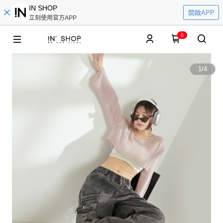
IN SHOP
開啟APP
立刻使用官方APP
0
1
/
4