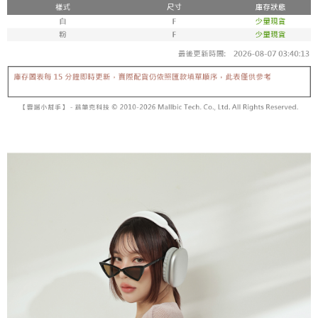
【「AFTEE先享後付」結帳流程】
醒簡訊。
１．於結帳方式選擇「AFTEE先享後付」後，將跳轉至「AFTEE先享後付」
2.透過簡訊連結打開帳單後，可選擇「超商條碼／台灣大直營門市／銀行轉
付款後全家取貨
結帳頁面，進行簡訊認證並確認金額後，即可完成結帳。
帳／街口支付／iPASS MONEY」等通路繳費。
２．訂單成立數日內，您將收到繳費通知簡訊。
每筆NT$60，滿NT$1,600(含以上)免運費
３．收到繳費通知簡訊後14天內，點擊此簡訊中的連結，可透過四大超商／
【注意事項】
ATM／網路銀行／等多元方式進行付款，方視為交易完成。
已關閉，請勿下單
1.本服務係由「台灣大哥大股份有限公司」（以下簡稱本公司）所提供，讓
※ 請注意：結帳手續完成當下不需立刻繳費，但若您需要取消訂單，請聯絡
用戶於交易時，得透過本服務購買商品或服務，並由商店將買賣／分期付款
每筆NT$10,000
購買商品的店家。未經商家同意取消之訂單仍視為有效，需透過AFTEE先享
買賣價金債權讓與本公司後，依約使用本公司帳單繳交帳款。
後付繳納相關費用。
2.基於同意付款使用「大哥付你分期」之契約關係目的，商店將以您的個人
已關閉，請勿下單(付取)
※ 交易是否成功請以「AFTEE先享後付 」之結帳頁面顯示為準，若有關於
資料（包含姓名、電話或地址）提供予台灣大哥大進項蒐集、處理及利用，
是否繳費成功／繳費後需取消欲退款等相關疑問，請聯繫「AFTEE先享後付
每筆NT$10,000
由本公司與您本人進行分期帳單所需資料之確認、核對及更正。
客戶支援中心」
https://netprotections.freshdesk.com/support/home
3.完整用戶服務條款，請詳閱以下連結：
https://oppay.tw/userRule
7-11取貨付款
【注意事項】
１．透過由恩沛科技股份有限公司提供之「AFTEE先享後付」服務完成之交
每筆NT$60，滿NT$1,800(含以上)免運費
易，需依本服務之必要範圍內提供個人資料，並將交易相關給付款項請求債
權轉讓予恩沛科技股份有限公司。
付款後7-11取貨
２．關於個人資料處理事宜，請瀏覽以下網址：
每筆NT$60，滿NT$1,600(含以上)免運費
https://aftee.tw/terms/#terms3
３．未成年的使用者請事先徵得法定代理人或監護人之同意方可使用
宅配
「AFTEE先享後付」，若未經同意申辦者引起之損失，本公司不負相關責
任。
每筆NT$100，滿NT$2,500(含以上)免運費
４．使用「AFTEE先享後付」時，將依據個別帳號之用戶狀況，依本公司即
時審查核予不同之上限額度；若仍有額度不足之情形，本公司將視審查結果
國家/地區配送
查看運費
請求用戶進行身份認證。