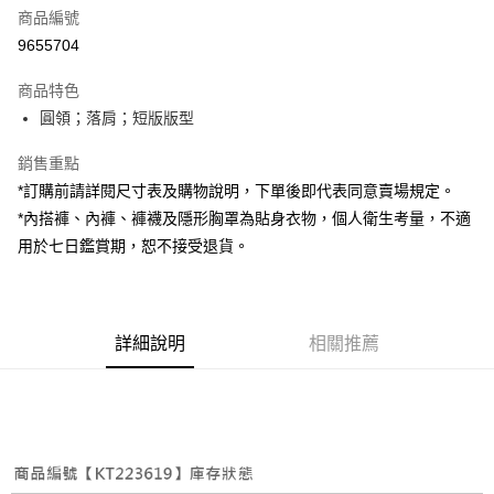
商品編號
超商取貨付款
9655704
LINE Pay
商品特色
Apple Pay
圓領；落肩；短版版型
街口支付
銷售重點
*訂購前請詳閱尺寸表及購物說明，下單後即代表同意賣場規定。
Google Pay
*內搭褲、內褲、褲襪及隱形胸罩為貼身衣物，個人衛生考量，不適
大哥付你分期
用於七日鑑賞期，恕不接受退貨。
相關說明
【大哥付你分期使用說明】
AFTEE先享後付
1.本服務由台灣大哥大提供，台灣大哥大用戶可立即使用無須另外申請。
2.付款方式選擇「大哥付你分期」，訂單成立後會自動跳轉到大哥付的交易
相關說明
詳細說明
相關推薦
流程，驗證手機門號後，選擇欲分期的期數、繳款截止日，確認付款後即完
【關於「AFTEE先享後付」】
成交易。
ATM付款
AFTEE先享後付是「在收到商品之後才付款」的支付方式。 讓您購物簡單
3.實際核准額度、可分期數及費用金額請依後續交易確認頁面所載為準。
便利好安心！
4.訂單成立30分鐘內，如未前往確認交易或遇審核未通過，訂單將自動取
１．簡單：不需註冊會員、不需綁卡、不需儲值。
運送方式
消。如遇「轉專審核」未通過狀況，表示未達大哥付你分期系統評分，恕無
２．便利：只要手機號碼，簡訊認證，即可結帳。
法說明評估內容。
３．安心：先確認商品／服務後，再付款。
全家取貨付款
【繳款方式說明】
1.分期款項不併入電信帳單，「大哥付你分期」於每月結算日後寄送繳費提
每筆NT$60，滿NT$1,800(含以上)免運費