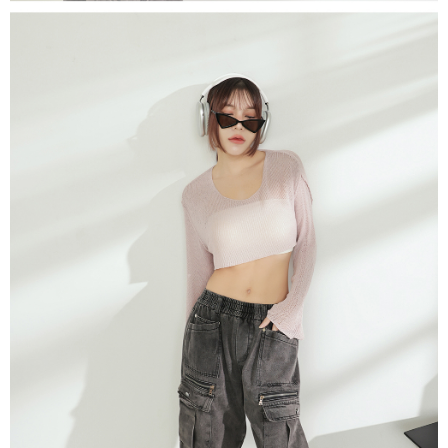
dan kad prabayar)
peribadi yang disenaraikan seperti di atas akan dikumpul dan digunakan
2. Pilihan kaedah pembayaran "Pembayaran Ansuran Gogo", selepas
oleh AFTEE, sila jangan gunakan perkhidmatan ini.
pesanan ditubuhkan, akan secara automatik dialihkan ke proses
transaksi Gogo, selepas pengesahan nombor telefon, pilih bilangan
ansuran yang diingini, tarikh akhir pembayaran, dan setelah
mengesahkan pembayaran, transaksi akan selesai.
3. Jumlah kelulusan sebenar, bilangan ansuran dan jumlah bayaran
adalah berdasarkan halaman pengesahan transaksi seterusnya.
4. Dalam masa 30 minit selepas pesanan ditubuhkan, jika tidak pergi
untuk mengesahkan transaksi atau jika tidak lulus semakan, pesanan
akan dibatalkan secara automatik. Jika terdapat situasi "pindah untuk
semakan khusus" yang tidak lulus, ini menunjukkan bahawa sistem
penilaian tidak mencukupi, tiada penjelasan mengenai kandungan
penilaian boleh diberikan.
【Penerangan Kaedah Pembayaran】
1. Pembayaran ansuran tidak digabungkan dalam bil telekomunikasi,
"Pembayaran Ansuran Gogo" akan menghantar SMS peringatan
pembayaran selepas tarikh penyelesaian bulanan.
2. Melalui pautan SMS untuk membuka bil, anda boleh memilih untuk
membayar melalui "Kod bar kedai serbaneka / Kedai rasmi Taiwan
Mobile / Pemindahan bank / Pembayaran J街口 / iPASS MONEY" dan
saluran lain.
【Nota Penting】