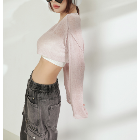
NT$60/pesanan | Penghantaran percuma untuk pesanan
1. Jumlah yang diperakui untuk pengguna kali pertama boleh sehingga
[Nota Penting]
NT$1,600 atau lebih
NT$10,000. Amaun diperakui sebenar yang diluluskan akan berdasarkan
keputusan pensijilan dan semakan oleh AFTEE.
Perkhidmatan ini disediakan oleh Taiwan Mobile Co., Ltd. (“Syarikat”),
宅配
2. Amaun perbelanjaan minimum mestilah lebih besar daripada NT$20.
yang membolehkan pelanggan membeli barangan atau perkhidmatan
3. Pada masa ini hanya tersedia untuk ahli Taiwan.
NT$100/pesanan | Penghantaran percuma untuk pesanan
melalui perkhidmatan ini pada masa transaksi. Hasil daripada pembelian
atau pembayaran ansuran akan dipindahkan oleh peniaga kepada
NT$2,500 atau lebih
Ketiga, Syarat Perkhidmatan
Syarikat, dan pelanggan hendaklah membuat pembayaran mengikut
Perkhidmatan AFTEE Beli Sekarang Bayar Kemudian disediakan oleh NP
perjanjian menggunakan sistem bil Syarikat.
國家/地區配送
Kadar Penghantaran
Taiwan, Inc. dan AFTEE akan membuat bil kepada pengguna. AFTEE
akan menggunakan data peribadi yang dikumpul (termasuk nama
Untuk memenuhi hubungan kontrak yang terjalin melalui persetujuan
pembeli, no. telefon, nama penerima, no. telefon, alamat penerima) untuk
penggunaan OP Pay Later, peniaga akan memberikan maklumat peribadi
penggunaan perkhidmatan. Sila rujuk kepada "Penyata Pengumpulan
anda (termasuk nama, nombor telefon, atau alamat) kepada Syarikat bagi
Data Peribadi, Pemprosesan, Penggunaan"
tujuan pengumpulan, pemprosesan dan penggunaan data yang
(https://aftee.tw/privacypolicy/
) untuk maklumat lanjut.
diperlukan untuk pengebilan ansuran, termasuk pengesahan,
pengesahan semula dan pembetulan.
Jumlah yang diperakui untuk pengguna kali pertama yang lulus
kelulusan boleh sehingga NT$10,000. Jika pengguna tidak membuat
Untuk terma perkhidmatan penuh, sila rujuk pautan berikut:
pembayaran dalam tempoh tersebut, yuran pembayaran lewat sebanyak
https://oppay.tw/userRule
" target="_blank" class="link revert-
20% setahun akan dikenakan. Pengguna bawah umur dikehendaki
style">https://oppay.tw/userRule
mendapatkan kebenaran daripada ibu bapa atau penjaga yang sah
untuk menggunakan AFTEE.
【Panduan Penggunaan Pembayaran Ansuran Gogo】
1. Perkhidmatan ini disediakan oleh Taiwan Mobile, pengguna telefon
Sila hubungi NP Taiwan Inc. di
cs_tw@netprotections.co.jp
jika anda
mudah alih boleh segera menggunakan tanpa perlu memohon lagi.
mempunyai sebarang kebimbangan mengenai pemprosesan dan
(Hanya untuk nombor langganan peribadi, tidak terbuka untuk syarikat
penggunaan pada data peribadi. Jika anda tidak bersetuju dengan data