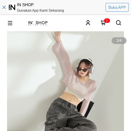
IN SHOP
Buka APP
Gunakan App Kami Sekarang
0
1
/
4