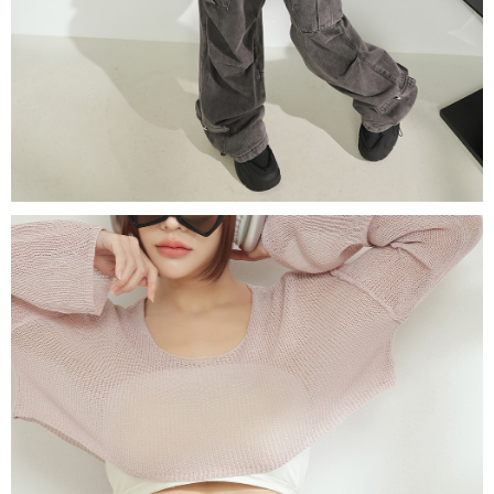
1. Perkhidmatan ini disediakan oleh "Taiwan Mobile Co., Ltd." untuk
membolehkan pengguna membeli produk atau perkhidmatan melalui
perkhidmatan ini semasa transaksi, dan kedai akan menyerahkan hak
tuntutan harga jual/beli ansuran kepada syarikat ini untuk membayar bil
menggunakan bil syarikat ini.
2. Berdasarkan tujuan kontrak persetujuan pembayaran menggunakan
"Pembayaran Ansuran Gogo", kedai akan memberikan maklumat peribadi
anda (termasuk nama, telefon atau alamat) kepada Taiwan Mobile untuk
pengumpulan, pemprosesan dan penggunaan, untuk pengesahan,
semakan dan pembetulan data yang diperlukan untuk bil ansuran oleh
Taiwan Mobile.
3. Sila baca syarat perkhidmatan pengguna secara lengkap melalui
pautan berikut: https://oppay.tw/userRule