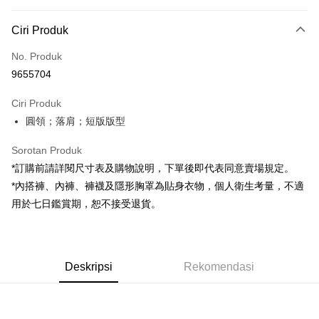
Kaedah Pembayaran
Ciri Produk
Kad Kredit (Bayaran Penuh)
No. Produk
Pengambilan di Kedai Serbaneka
9655704
LINE Pay
Ciri Produk
Apple Pay
圓領；落肩；短版版型
JKOPAY
Sorotan Produk
Google Pay
*訂購前請詳閱尺寸表及購物說明，下單後即代表同意賣場規定。
*內搭褲、內褲、褲襪及隱形胸罩為貼身衣物，個人衛生考量，不適
OP Pay Later
用於七日鑑賞期，恕不接受退貨。
Deskripsi
[Terma Penggunaan untuk OP Pay Later]
AFTEE
Perkhidmatan ini disediakan oleh Taiwan Mobile dan tersedia untuk
Deskripsi
pengguna Taiwan Mobile tanpa memerlukan permohonan tambahan.
Deskripsi
Rekomendasi
Pertama, Mengenai Perkhidmatan AFTEE Beli Sekarang Bayar Kemudian
Pemindahan ATM
1. Dengan memilih AFTEE sebagai kaedah pembayaran, mesej
Jika anda memilih OP Pay Later sebagai kaedah pembayaran, sistem
pengesahan AFTEE akan muncul.
akan mengarahkan anda secara automatik ke proses transaksi OP Pay
2. Anda boleh meneruskan pembayaran selepas pengesahan SMS.
Pilihan Penghantaran
Later selepas pesanan dibuat. Anda perlu mengesahkan nombor telefon