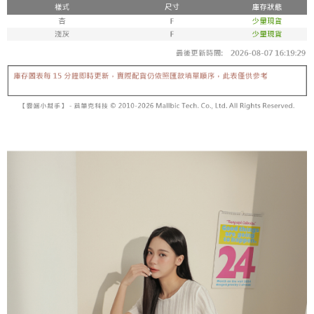
【「AFTEE先享後付」結帳流程】
醒簡訊。
１．於結帳方式選擇「AFTEE先享後付」後，將跳轉至「AFTEE先享後付」
2.透過簡訊連結打開帳單後，可選擇「超商條碼／台灣大直營門市／銀行轉
付款後全家取貨
結帳頁面，進行簡訊認證並確認金額後，即可完成結帳。
帳／街口支付／iPASS MONEY」等通路繳費。
２．訂單成立數日內，您將收到繳費通知簡訊。
每筆NT$60，滿NT$1,600(含以上)免運費
３．收到繳費通知簡訊後14天內，點擊此簡訊中的連結，可透過四大超商／
【注意事項】
ATM／網路銀行／等多元方式進行付款，方視為交易完成。
已關閉，請勿下單
1.本服務係由「台灣大哥大股份有限公司」（以下簡稱本公司）所提供，讓
※ 請注意：結帳手續完成當下不需立刻繳費，但若您需要取消訂單，請聯絡
用戶於交易時，得透過本服務購買商品或服務，並由商店將買賣／分期付款
每筆NT$10,000
購買商品的店家。未經商家同意取消之訂單仍視為有效，需透過AFTEE先享
買賣價金債權讓與本公司後，依約使用本公司帳單繳交帳款。
後付繳納相關費用。
2.基於同意付款使用「大哥付你分期」之契約關係目的，商店將以您的個人
已關閉，請勿下單(付取)
※ 交易是否成功請以「AFTEE先享後付 」之結帳頁面顯示為準，若有關於
資料（包含姓名、電話或地址）提供予台灣大哥大進項蒐集、處理及利用，
是否繳費成功／繳費後需取消欲退款等相關疑問，請聯繫「AFTEE先享後付
每筆NT$10,000
由本公司與您本人進行分期帳單所需資料之確認、核對及更正。
客戶支援中心」
https://netprotections.freshdesk.com/support/home
3.完整用戶服務條款，請詳閱以下連結：
https://oppay.tw/userRule
7-11取貨付款
【注意事項】
１．透過由恩沛科技股份有限公司提供之「AFTEE先享後付」服務完成之交
每筆NT$60，滿NT$1,800(含以上)免運費
易，需依本服務之必要範圍內提供個人資料，並將交易相關給付款項請求債
權轉讓予恩沛科技股份有限公司。
付款後7-11取貨
２．關於個人資料處理事宜，請瀏覽以下網址：
每筆NT$60，滿NT$1,600(含以上)免運費
https://aftee.tw/terms/#terms3
３．未成年的使用者請事先徵得法定代理人或監護人之同意方可使用
宅配
「AFTEE先享後付」，若未經同意申辦者引起之損失，本公司不負相關責
任。
每筆NT$100，滿NT$2,500(含以上)免運費
４．使用「AFTEE先享後付」時，將依據個別帳號之用戶狀況，依本公司即
時審查核予不同之上限額度；若仍有額度不足之情形，本公司將視審查結果
國家/地區配送
查看運費
請求用戶進行身份認證。