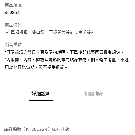
商品編號
超商取貨付款
9609628
LINE Pay
商品特色
Apple Pay
單扣排扣；雙口袋；下擺開叉設計；喇叭設計
街口支付
銷售重點
*訂購前請詳閱尺寸表及購物說明，下單後即代表同意賣場規定。
Google Pay
*內搭褲、內褲、褲襪及隱形胸罩為貼身衣物，個人衛生考量，不適
大哥付你分期
用於七日鑑賞期，恕不接受退貨。
相關說明
【大哥付你分期使用說明】
AFTEE先享後付
1.本服務由台灣大哥大提供，台灣大哥大用戶可立即使用無須另外申請。
2.付款方式選擇「大哥付你分期」，訂單成立後會自動跳轉到大哥付的交易
相關說明
詳細說明
相關推薦
流程，驗證手機門號後，選擇欲分期的期數、繳款截止日，確認付款後即完
【關於「AFTEE先享後付」】
成交易。
ATM付款
AFTEE先享後付是「在收到商品之後才付款」的支付方式。 讓您購物簡單
3.實際核准額度、可分期數及費用金額請依後續交易確認頁面所載為準。
便利好安心！
4.訂單成立30分鐘內，如未前往確認交易或遇審核未通過，訂單將自動取
１．簡單：不需註冊會員、不需綁卡、不需儲值。
運送方式
消。如遇「轉專審核」未通過狀況，表示未達大哥付你分期系統評分，恕無
２．便利：只要手機號碼，簡訊認證，即可結帳。
法說明評估內容。
３．安心：先確認商品／服務後，再付款。
全家取貨付款
【繳款方式說明】
1.分期款項不併入電信帳單，「大哥付你分期」於每月結算日後寄送繳費提
每筆NT$60，滿NT$1,800(含以上)免運費