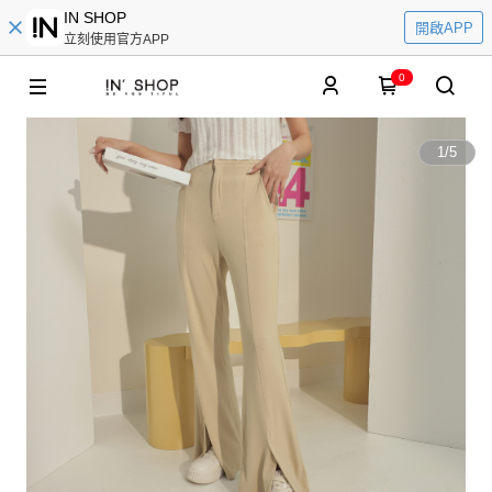
IN SHOP
開啟APP
立刻使用官方APP
0
1
/
5