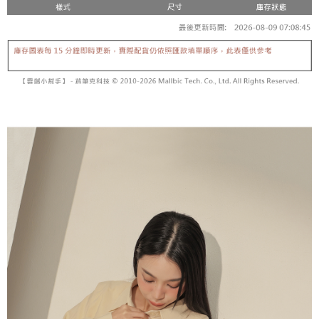
内容についての説明はいたしかねます。
5.商品受け取り時のお支払いは不要です。商品を確かめてから、SMSまた
付款後全家取貨
はアプリの通知に従って、4大コンビニ、またはATM/オンラインバンキン
グでお支払いください。
配送毎にNT$60、NT$1,600以上で送料無料
【支払い方法の説明】
1. 分割払いの金額は電信請求書に統合されず、「OP Pay Later」は毎月の
代金納付期限は最短で 14 日以内ですので、ご注意ください。AFTEE アプ
已關閉，請勿下單
締め日後に支払いリマインダーのSMSを送信します。
リをダウンロードして AFTEE 会員になるとお支払い期限を最長 45 日以内
2. SMSのリンクを通じて請求書を開いた後、「コンビニバーコード／台湾
配送毎にNT$10,000
まで延長できます。
大直営店舗／銀行振込／街口支払い／iPASS MONEY」などのチャネルで
支払いを選択できます。
已關閉，請勿下單(付取)
お支払期限は、ショップが請求した期日と、AFTEEで延長できる日数をも
とに計算されます。AFTEEで注文すると、商品を受け取るまで支払い期限
配送毎にNT$10,000
【注意事項】
を延長できますが、商品を期限内に受け取れない場合があります（例：予
1. 本サービスは「台湾大哥大株式会社」（以下「当社」といいます）によ
約商品や商品到着日が比較的遅い商品）。そのため、商品到着の有無に関
7-11取貨付款
って提供され、ユーザーが取引時に本サービスを通じて商品やサービスを
わらず、AFTEEで指定された期限内にお支払いください。
購入できるようにし、店舗が売買／分割払い売買の債権を当社に譲渡した
配送毎にNT$60、NT$1,800以上で送料無料
後、契約に基づいて当社の請求書で帳款を支払うことになります。
二、支払い限度額
2. 「OP Pay Later」を利用する契約関係の目的から、店舗はあなたの個人
付款後7-11取貨
1.初回 AFTEEを ご利用の際に、認証結果及び当社の審査の結果に基づ
情報（名前、電話または住所を含む）を台湾大哥大に提供し、収集、処理
き、限度額が設定されます。
配送毎にNT$60、NT$1,600以上で送料無料
および利用するために、当社があなた本人と分割請求書に必要な情報の確
2.決済金額は最低NT$20です。
認、照合および修正を行います。
3.現在、台湾の会員のみご利用いただけます。
宅配
3. 完全なユーザーサービス規約については、以下のリンクを参照してくだ
さい：
https://oppay.tw/userRule
三、利用規約「AFTEE代金後払い」（以下当サービスという）はネットプ
配送毎にNT$100、NT$2,500以上で送料無料
ロテクションズ（以下 AFTEE という）が提供し、AFTEEが代金を徴収し
ます。当サービスご利用の際に提供しなければならない個人情報（注文者
國家/地區配送
送料を確認
の氏名、電話番号、受取人の氏名、電話番号、受取人住所を含むがこれに