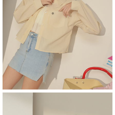
限らない）は、AFTEEに渡され当サービスで必要な範囲内で利用されま
す。AFTEEの個人情報の収集、処理、利用について、詳細はAFTEE公式ホ
ームページの『個人情報の収集、処理及び利用に関する声明』をご参照く
ださい（
https://aftee.tw/privacypolicy/
）。
AFTEEの初回ご利用の際に、審査を通過すれば、最高額がNT$10,000にな
ります。支払い期限を過ぎた場合、その金額に基づいて年利20%の遅延滞
納金が加算されます。未成年の利用者は、事前に法定代理人または後見人
の同意を得ればAFTEEをご利用いただけます。
個人情報の処理、利用について疑問がある、または関連する法律の権利を
行使したい場合は、ネットプロテクションズ
cs_tw@netprotections.co.jp
にご連絡ください。上記に示した個人情報を、必要な購入注文書とあわせ
てAFTEEにご提供いただく、またはAFTEEにあなたの個人情報の収集、処
理、利用を許可することににご同意いただけない場合は、当サービスを選
択しないでください。