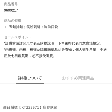
商品番号
コンビニ店頭代金引換
9609217
LINE Pay
商品の特徴
Apple Pay
五釦排釦；笑臉刺繡；胸前口袋
JKOPAY
セールスポイント
*訂購前請詳閱尺寸表及購物說明，下單後即代表同意賣場規定。
Google Pay
*內搭褲、內褲、褲襪及隱形胸罩為貼身衣物，個人衛生考量，不適
OP Pay Later
用於七日鑑賞期，恕不接受退貨。
説明
【OP Pay Later 使用説明】
AFTEE代金後払い
1. 本サービスは台湾大哥大によって提供され、台湾大哥大のユーザーは追
加の申請なしで即時に利用可能です。
説明
詳細について
おすすめ関連商品
2. 支払い方法で「OP Pay Later」を選択すると、注文が成立した後に自動
一、 AFTEE代金後払いについて
的に OP Pay Later の取引プロセスに移行し、携帯番号を確認後、分割払
ATM払い
1.お支払い方法でAFTEE代金後払いを選択すると、携帯電話認証ウィンド
いの回数や支払い期限を選択し、支払いを確認すると取引が完了します。
ウが表示されます。
3. 実際の承認額、分割回数および費用については、後続の取引確認ページ
2.SMSで認証してお支払い手続を進めてください。
配送方法
を基準とします。
3.注文するときのお支払いは不要です。商品はご指定の住所に配送されま
4. 注文成立後30分以内に確認取引を行わない場合や審査が通過しない場
す。
全家取貨付款
合、注文は自動的にキャンセルされます。「転専審査」に未通過の状況が
4.ご注文が完了すると、携帯に支払い通知のSMSが届きます。アプリ会員
発生した場合は、システムの評価基準に達していないことを意味し、評価
配送毎にNT$60、NT$1,800以上で送料無料
の場合は、AFTEE アプリプッシュ通知が届きます。