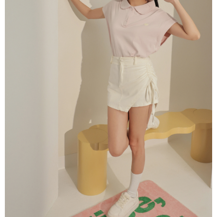
NT$60/pesanan | Penghantaran percuma untuk pesanan
1. Jumlah yang diperakui untuk pengguna kali pertama boleh sehingga
[Nota Penting]
NT$1,600 atau lebih
NT$10,000. Amaun diperakui sebenar yang diluluskan akan berdasarkan
keputusan pensijilan dan semakan oleh AFTEE.
Perkhidmatan ini disediakan oleh Taiwan Mobile Co., Ltd. (“Syarikat”),
宅配
2. Amaun perbelanjaan minimum mestilah lebih besar daripada NT$20.
yang membolehkan pelanggan membeli barangan atau perkhidmatan
3. Pada masa ini hanya tersedia untuk ahli Taiwan.
NT$100/pesanan | Penghantaran percuma untuk pesanan
melalui perkhidmatan ini pada masa transaksi. Hasil daripada pembelian
atau pembayaran ansuran akan dipindahkan oleh peniaga kepada
NT$2,500 atau lebih
Ketiga, Syarat Perkhidmatan
Syarikat, dan pelanggan hendaklah membuat pembayaran mengikut
Perkhidmatan AFTEE Beli Sekarang Bayar Kemudian disediakan oleh NP
perjanjian menggunakan sistem bil Syarikat.
國家/地區配送
Kadar Penghantaran
Taiwan, Inc. dan AFTEE akan membuat bil kepada pengguna. AFTEE
akan menggunakan data peribadi yang dikumpul (termasuk nama
Untuk memenuhi hubungan kontrak yang terjalin melalui persetujuan
pembeli, no. telefon, nama penerima, no. telefon, alamat penerima) untuk
penggunaan OP Pay Later, peniaga akan memberikan maklumat peribadi
penggunaan perkhidmatan. Sila rujuk kepada "Penyata Pengumpulan
anda (termasuk nama, nombor telefon, atau alamat) kepada Syarikat bagi
Data Peribadi, Pemprosesan, Penggunaan"
tujuan pengumpulan, pemprosesan dan penggunaan data yang
(https://aftee.tw/privacypolicy/
) untuk maklumat lanjut.
diperlukan untuk pengebilan ansuran, termasuk pengesahan,
pengesahan semula dan pembetulan.
Jumlah yang diperakui untuk pengguna kali pertama yang lulus
kelulusan boleh sehingga NT$10,000. Jika pengguna tidak membuat
Untuk terma perkhidmatan penuh, sila rujuk pautan berikut:
pembayaran dalam tempoh tersebut, yuran pembayaran lewat sebanyak
https://oppay.tw/userRule
" target="_blank" class="link revert-
20% setahun akan dikenakan. Pengguna bawah umur dikehendaki
style">https://oppay.tw/userRule
mendapatkan kebenaran daripada ibu bapa atau penjaga yang sah
untuk menggunakan AFTEE.
【Panduan Penggunaan Pembayaran Ansuran Gogo】
1. Perkhidmatan ini disediakan oleh Taiwan Mobile, pengguna telefon
Sila hubungi NP Taiwan Inc. di
cs_tw@netprotections.co.jp
jika anda
mudah alih boleh segera menggunakan tanpa perlu memohon lagi.
mempunyai sebarang kebimbangan mengenai pemprosesan dan
(Hanya untuk nombor langganan peribadi, tidak terbuka untuk syarikat
penggunaan pada data peribadi. Jika anda tidak bersetuju dengan data