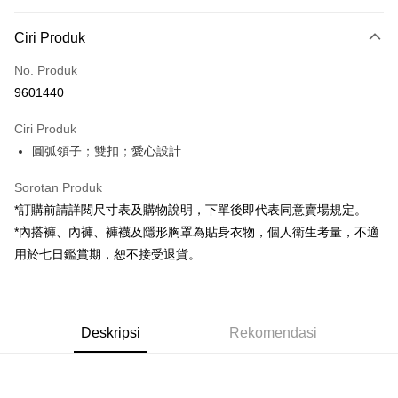
Kaedah Pembayaran
Ciri Produk
Kad Kredit (Bayaran Penuh)
No. Produk
Pengambilan di Kedai Serbaneka
9601440
LINE Pay
Ciri Produk
Apple Pay
圓弧領子；雙扣；愛心設計
JKOPAY
Sorotan Produk
Google Pay
*訂購前請詳閱尺寸表及購物說明，下單後即代表同意賣場規定。
*內搭褲、內褲、褲襪及隱形胸罩為貼身衣物，個人衛生考量，不適
OP Pay Later
用於七日鑑賞期，恕不接受退貨。
Deskripsi
[Terma Penggunaan untuk OP Pay Later]
AFTEE
Perkhidmatan ini disediakan oleh Taiwan Mobile dan tersedia untuk
Deskripsi
pengguna Taiwan Mobile tanpa memerlukan permohonan tambahan.
Deskripsi
Rekomendasi
Pertama, Mengenai Perkhidmatan AFTEE Beli Sekarang Bayar Kemudian
Pemindahan ATM
1. Dengan memilih AFTEE sebagai kaedah pembayaran, mesej
Jika anda memilih OP Pay Later sebagai kaedah pembayaran, sistem
pengesahan AFTEE akan muncul.
akan mengarahkan anda secara automatik ke proses transaksi OP Pay
2. Anda boleh meneruskan pembayaran selepas pengesahan SMS.
Pilihan Penghantaran
Later selepas pesanan dibuat. Anda perlu mengesahkan nombor telefon