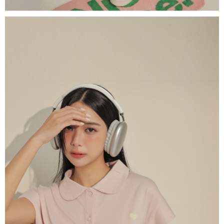
dan kad prabayar)
peribadi yang disenaraikan seperti di atas akan dikumpul dan digunakan
2. Pilihan kaedah pembayaran "Pembayaran Ansuran Gogo", selepas
oleh AFTEE, sila jangan gunakan perkhidmatan ini.
pesanan ditubuhkan, akan secara automatik dialihkan ke proses
transaksi Gogo, selepas pengesahan nombor telefon, pilih bilangan
ansuran yang diingini, tarikh akhir pembayaran, dan setelah
mengesahkan pembayaran, transaksi akan selesai.
3. Jumlah kelulusan sebenar, bilangan ansuran dan jumlah bayaran
adalah berdasarkan halaman pengesahan transaksi seterusnya.
4. Dalam masa 30 minit selepas pesanan ditubuhkan, jika tidak pergi
untuk mengesahkan transaksi atau jika tidak lulus semakan, pesanan
akan dibatalkan secara automatik. Jika terdapat situasi "pindah untuk
semakan khusus" yang tidak lulus, ini menunjukkan bahawa sistem
penilaian tidak mencukupi, tiada penjelasan mengenai kandungan
penilaian boleh diberikan.
【Penerangan Kaedah Pembayaran】
1. Pembayaran ansuran tidak digabungkan dalam bil telekomunikasi,
"Pembayaran Ansuran Gogo" akan menghantar SMS peringatan
pembayaran selepas tarikh penyelesaian bulanan.
2. Melalui pautan SMS untuk membuka bil, anda boleh memilih untuk
membayar melalui "Kod bar kedai serbaneka / Kedai rasmi Taiwan
Mobile / Pemindahan bank / Pembayaran J街口 / iPASS MONEY" dan
saluran lain.
【Nota Penting】