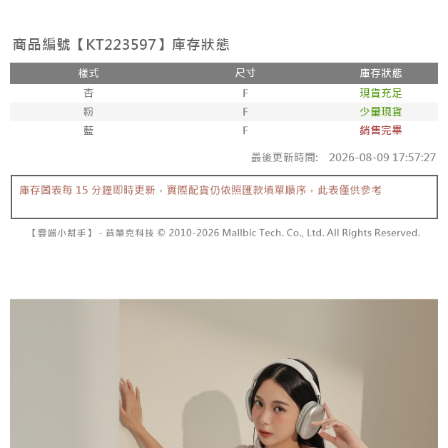
3. Tiada bayaran diperlukan apabila pesanan disahkan. Produk akan
mudah alih anda, memilih bilangan ansuran, dan menetapkan tarikh
dihantar ke alamat yang ditetapkan.
全家取貨付款
akhir pembayaran. Transaksi akan dianggap selesai setelah pembayaran
4. Setelah pesanan disahkan, anda akan menerima SMS pembayaran
disahkan.
NT$60/pesanan | Penghantaran percuma untuk pesanan
manakala ahli aplikasi akan menerima pemberitahuan tolak aplikasi
NT$1,800 atau lebih
AFTEE.
Had kredit yang diluluskan, tempoh ansuran yang tersedia, dan yuran
5. Tiada bayaran diperlukan apabila anda menerima produk. Sila buat
yang dikenakan adalah tertakluk kepada maklumat yang dinyatakan
pembayaran di empat kedai serbaneka utama, ATM atau perbankan
付款後全家取貨
pada halaman pengesahan transaksi seterusnya.
dalam talian dengan SMS pembayaran atau pemberitahuan tolak aplikasi
NT$60/pesanan | Penghantaran percuma untuk pesanan
AFTEE.
Jika transaksi tidak disahkan dalam masa 30 minit selepas pesanan
NT$1,600 atau lebih
dibuat, atau jika permohonan gagal dalam proses semakan, pesanan
Sila ambil perhatian bahawa tempoh pembayaran adalah 14 hari. Walau
akan dibatalkan secara automatik. Jika permohonan gagal pada
已關閉，請勿下單
bagaimanapun, bagi mereka yang telah memuat turun Aplikasi AFTEE
peringkat "semakan manual", ini bermakna kriteria pemarkahan sistem
dan mendaftar sebagai ahli AFTEE boleh menikmati tempoh pembayaran
NT$10,000/pesanan
tidak dipenuhi; butiran penilaian khusus tidak akan didedahkan.
sehingga 45 hari.
已關閉，請勿下單(付取)
[Arahan Pembayaran]
Tempoh pembayaran dikira dari masa kedai meminta pembayaran anda,
ditambah dengan bilangan hari yang boleh dilanjutkan oleh AFTEE. Anda
NT$10,000/pesanan
Pembayaran ansuran melalui OP Pay Later akan dibilkan secara
boleh melanjutkan tempoh pembayaran anda sebelum anda menerima
berasingan dan tidak termasuk dalam bil telekom anda. SMS peringatan
pesanan. Walau bagaimanapun, tiada jaminan bahawa anda boleh
7-11取貨付款
pembayaran akan dihantar selepas kitaran bil bulanan.
menerima pesanan anda semasa tempoh pembayaran (cth.: produk
NT$60/pesanan | Penghantaran percuma untuk pesanan
prapesanan atau produk yang mungkin mengambil masa yang lebih
Selepas mengakses bil melalui pautan dalam SMS, anda boleh
NT$1,800 atau lebih
lama untuk dihantar). Oleh itu, anda dikehendaki membuat pembayaran
menyelesaikan pembayaran anda melalui salah satu saluran berikut: kod
kepada AFTEE dalam tempoh sama ada anda menerima pesanan.
bar kedai serbaneka, kedai runcit Taiwan Mobile, pemindahan bank,
付款後7-11取貨
JKOPay, atau iPASS MONEY.
Kedua, Sekatan Pembayaran