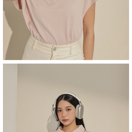
1. Perkhidmatan ini disediakan oleh "Taiwan Mobile Co., Ltd." untuk
membolehkan pengguna membeli produk atau perkhidmatan melalui
perkhidmatan ini semasa transaksi, dan kedai akan menyerahkan hak
tuntutan harga jual/beli ansuran kepada syarikat ini untuk membayar bil
menggunakan bil syarikat ini.
2. Berdasarkan tujuan kontrak persetujuan pembayaran menggunakan
"Pembayaran Ansuran Gogo", kedai akan memberikan maklumat peribadi
anda (termasuk nama, telefon atau alamat) kepada Taiwan Mobile untuk
pengumpulan, pemprosesan dan penggunaan, untuk pengesahan,
semakan dan pembetulan data yang diperlukan untuk bil ansuran oleh
Taiwan Mobile.
3. Sila baca syarat perkhidmatan pengguna secara lengkap melalui
pautan berikut: https://oppay.tw/userRule