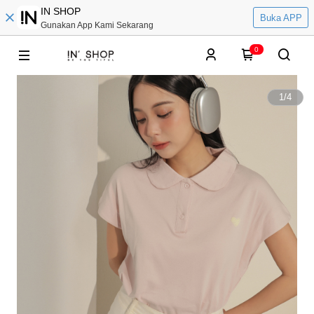
IN SHOP
Buka APP
Gunakan App Kami Sekarang
0
1
/
4