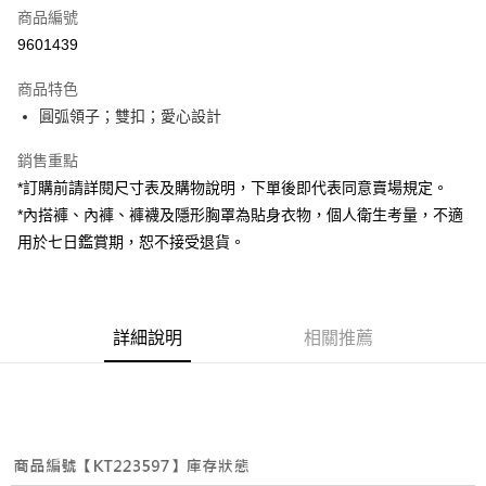
商品編號
超商取貨付款
9601439
LINE Pay
商品特色
Apple Pay
圓弧領子；雙扣；愛心設計
街口支付
銷售重點
*訂購前請詳閱尺寸表及購物說明，下單後即代表同意賣場規定。
Google Pay
*內搭褲、內褲、褲襪及隱形胸罩為貼身衣物，個人衛生考量，不適
大哥付你分期
用於七日鑑賞期，恕不接受退貨。
相關說明
【大哥付你分期使用說明】
AFTEE先享後付
1.本服務由台灣大哥大提供，台灣大哥大用戶可立即使用無須另外申請。
2.付款方式選擇「大哥付你分期」，訂單成立後會自動跳轉到大哥付的交易
相關說明
詳細說明
相關推薦
流程，驗證手機門號後，選擇欲分期的期數、繳款截止日，確認付款後即完
【關於「AFTEE先享後付」】
成交易。
ATM付款
AFTEE先享後付是「在收到商品之後才付款」的支付方式。 讓您購物簡單
3.實際核准額度、可分期數及費用金額請依後續交易確認頁面所載為準。
便利好安心！
4.訂單成立30分鐘內，如未前往確認交易或遇審核未通過，訂單將自動取
１．簡單：不需註冊會員、不需綁卡、不需儲值。
運送方式
消。如遇「轉專審核」未通過狀況，表示未達大哥付你分期系統評分，恕無
２．便利：只要手機號碼，簡訊認證，即可結帳。
法說明評估內容。
３．安心：先確認商品／服務後，再付款。
全家取貨付款
【繳款方式說明】
1.分期款項不併入電信帳單，「大哥付你分期」於每月結算日後寄送繳費提
每筆NT$60，滿NT$1,800(含以上)免運費