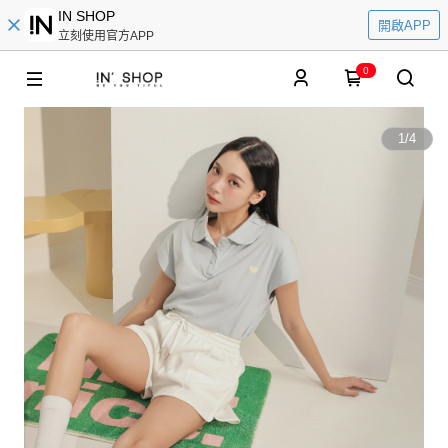
IN SHOP
開啟APP
立刻使用官方APP
0
1
/
4