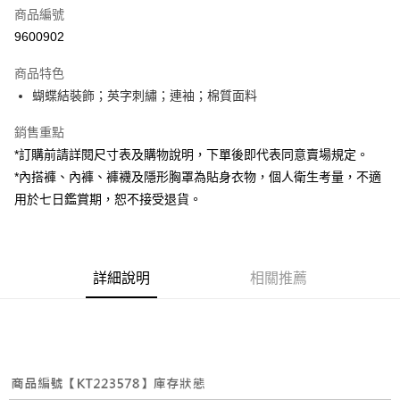
商品編號
超商取貨付款
9600902
LINE Pay
商品特色
Apple Pay
蝴蝶結裝飾；英字刺繡；連袖；棉質面料
街口支付
銷售重點
*訂購前請詳閱尺寸表及購物說明，下單後即代表同意賣場規定。
Google Pay
*內搭褲、內褲、褲襪及隱形胸罩為貼身衣物，個人衛生考量，不適
大哥付你分期
用於七日鑑賞期，恕不接受退貨。
相關說明
【大哥付你分期使用說明】
AFTEE先享後付
1.本服務由台灣大哥大提供，台灣大哥大用戶可立即使用無須另外申請。
2.付款方式選擇「大哥付你分期」，訂單成立後會自動跳轉到大哥付的交易
相關說明
詳細說明
相關推薦
流程，驗證手機門號後，選擇欲分期的期數、繳款截止日，確認付款後即完
【關於「AFTEE先享後付」】
成交易。
ATM付款
AFTEE先享後付是「在收到商品之後才付款」的支付方式。 讓您購物簡單
3.實際核准額度、可分期數及費用金額請依後續交易確認頁面所載為準。
便利好安心！
4.訂單成立30分鐘內，如未前往確認交易或遇審核未通過，訂單將自動取
１．簡單：不需註冊會員、不需綁卡、不需儲值。
運送方式
消。如遇「轉專審核」未通過狀況，表示未達大哥付你分期系統評分，恕無
２．便利：只要手機號碼，簡訊認證，即可結帳。
法說明評估內容。
３．安心：先確認商品／服務後，再付款。
全家取貨付款
【繳款方式說明】
1.分期款項不併入電信帳單，「大哥付你分期」於每月結算日後寄送繳費提
每筆NT$60，滿NT$1,800(含以上)免運費