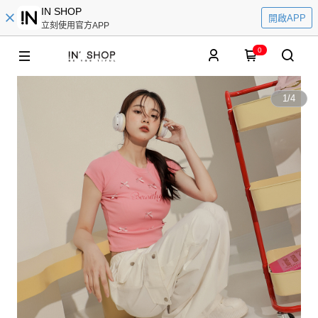
IN SHOP
開啟APP
立刻使用官方APP
0
1
/
4