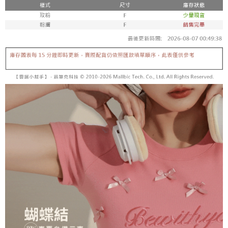
【「AFTEE先享後付」結帳流程】
醒簡訊。
１．於結帳方式選擇「AFTEE先享後付」後，將跳轉至「AFTEE先享後付」
2.透過簡訊連結打開帳單後，可選擇「超商條碼／台灣大直營門市／銀行轉
付款後全家取貨
結帳頁面，進行簡訊認證並確認金額後，即可完成結帳。
帳／街口支付／iPASS MONEY」等通路繳費。
２．訂單成立數日內，您將收到繳費通知簡訊。
每筆NT$60，滿NT$1,600(含以上)免運費
３．收到繳費通知簡訊後14天內，點擊此簡訊中的連結，可透過四大超商／
【注意事項】
ATM／網路銀行／等多元方式進行付款，方視為交易完成。
已關閉，請勿下單
1.本服務係由「台灣大哥大股份有限公司」（以下簡稱本公司）所提供，讓
※ 請注意：結帳手續完成當下不需立刻繳費，但若您需要取消訂單，請聯絡
用戶於交易時，得透過本服務購買商品或服務，並由商店將買賣／分期付款
每筆NT$10,000
購買商品的店家。未經商家同意取消之訂單仍視為有效，需透過AFTEE先享
買賣價金債權讓與本公司後，依約使用本公司帳單繳交帳款。
後付繳納相關費用。
2.基於同意付款使用「大哥付你分期」之契約關係目的，商店將以您的個人
已關閉，請勿下單(付取)
※ 交易是否成功請以「AFTEE先享後付 」之結帳頁面顯示為準，若有關於
資料（包含姓名、電話或地址）提供予台灣大哥大進項蒐集、處理及利用，
是否繳費成功／繳費後需取消欲退款等相關疑問，請聯繫「AFTEE先享後付
每筆NT$10,000
由本公司與您本人進行分期帳單所需資料之確認、核對及更正。
客戶支援中心」
https://netprotections.freshdesk.com/support/home
3.完整用戶服務條款，請詳閱以下連結：
https://oppay.tw/userRule
7-11取貨付款
【注意事項】
１．透過由恩沛科技股份有限公司提供之「AFTEE先享後付」服務完成之交
每筆NT$60，滿NT$1,800(含以上)免運費
易，需依本服務之必要範圍內提供個人資料，並將交易相關給付款項請求債
權轉讓予恩沛科技股份有限公司。
付款後7-11取貨
２．關於個人資料處理事宜，請瀏覽以下網址：
每筆NT$60，滿NT$1,600(含以上)免運費
https://aftee.tw/terms/#terms3
３．未成年的使用者請事先徵得法定代理人或監護人之同意方可使用
宅配
「AFTEE先享後付」，若未經同意申辦者引起之損失，本公司不負相關責
任。
每筆NT$100，滿NT$2,500(含以上)免運費
４．使用「AFTEE先享後付」時，將依據個別帳號之用戶狀況，依本公司即
時審查核予不同之上限額度；若仍有額度不足之情形，本公司將視審查結果
國家/地區配送
查看運費
請求用戶進行身份認證。