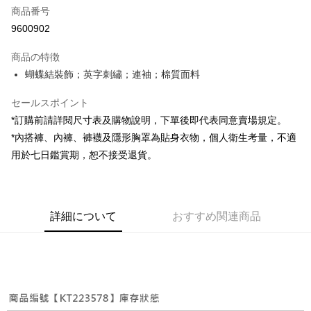
商品番号
コンビニ店頭代金引換
9600902
LINE Pay
商品の特徴
Apple Pay
蝴蝶結裝飾；英字刺繡；連袖；棉質面料
JKOPAY
セールスポイント
*訂購前請詳閱尺寸表及購物說明，下單後即代表同意賣場規定。
Google Pay
*內搭褲、內褲、褲襪及隱形胸罩為貼身衣物，個人衛生考量，不適
OP Pay Later
用於七日鑑賞期，恕不接受退貨。
説明
【OP Pay Later 使用説明】
AFTEE代金後払い
1. 本サービスは台湾大哥大によって提供され、台湾大哥大のユーザーは追
加の申請なしで即時に利用可能です。
説明
詳細について
おすすめ関連商品
2. 支払い方法で「OP Pay Later」を選択すると、注文が成立した後に自動
一、 AFTEE代金後払いについて
的に OP Pay Later の取引プロセスに移行し、携帯番号を確認後、分割払
ATM払い
1.お支払い方法でAFTEE代金後払いを選択すると、携帯電話認証ウィンド
いの回数や支払い期限を選択し、支払いを確認すると取引が完了します。
ウが表示されます。
3. 実際の承認額、分割回数および費用については、後続の取引確認ページ
2.SMSで認証してお支払い手続を進めてください。
配送方法
を基準とします。
3.注文するときのお支払いは不要です。商品はご指定の住所に配送されま
4. 注文成立後30分以内に確認取引を行わない場合や審査が通過しない場
す。
全家取貨付款
合、注文は自動的にキャンセルされます。「転専審査」に未通過の状況が
4.ご注文が完了すると、携帯に支払い通知のSMSが届きます。アプリ会員
発生した場合は、システムの評価基準に達していないことを意味し、評価
配送毎にNT$60、NT$1,800以上で送料無料
の場合は、AFTEE アプリプッシュ通知が届きます。