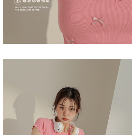
限らない）は、AFTEEに渡され当サービスで必要な範囲内で利用されま
す。AFTEEの個人情報の収集、処理、利用について、詳細はAFTEE公式ホ
ームページの『個人情報の収集、処理及び利用に関する声明』をご参照く
ださい（
https://aftee.tw/privacypolicy/
）。
AFTEEの初回ご利用の際に、審査を通過すれば、最高額がNT$10,000にな
ります。支払い期限を過ぎた場合、その金額に基づいて年利20%の遅延滞
納金が加算されます。未成年の利用者は、事前に法定代理人または後見人
の同意を得ればAFTEEをご利用いただけます。
個人情報の処理、利用について疑問がある、または関連する法律の権利を
行使したい場合は、ネットプロテクションズ
cs_tw@netprotections.co.jp
にご連絡ください。上記に示した個人情報を、必要な購入注文書とあわせ
てAFTEEにご提供いただく、またはAFTEEにあなたの個人情報の収集、処
理、利用を許可することににご同意いただけない場合は、当サービスを選
択しないでください。