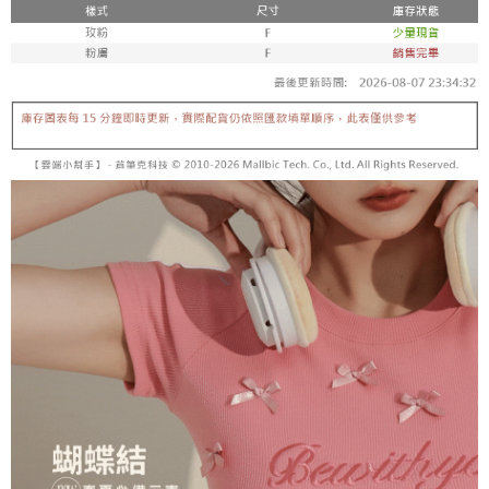
内容についての説明はいたしかねます。
5.商品受け取り時のお支払いは不要です。商品を確かめてから、SMSまた
付款後全家取貨
はアプリの通知に従って、4大コンビニ、またはATM/オンラインバンキン
グでお支払いください。
配送毎にNT$60、NT$1,600以上で送料無料
【支払い方法の説明】
1. 分割払いの金額は電信請求書に統合されず、「OP Pay Later」は毎月の
代金納付期限は最短で 14 日以内ですので、ご注意ください。AFTEE アプ
已關閉，請勿下單
締め日後に支払いリマインダーのSMSを送信します。
リをダウンロードして AFTEE 会員になるとお支払い期限を最長 45 日以内
2. SMSのリンクを通じて請求書を開いた後、「コンビニバーコード／台湾
配送毎にNT$10,000
まで延長できます。
大直営店舗／銀行振込／街口支払い／iPASS MONEY」などのチャネルで
支払いを選択できます。
已關閉，請勿下單(付取)
お支払期限は、ショップが請求した期日と、AFTEEで延長できる日数をも
とに計算されます。AFTEEで注文すると、商品を受け取るまで支払い期限
配送毎にNT$10,000
【注意事項】
を延長できますが、商品を期限内に受け取れない場合があります（例：予
1. 本サービスは「台湾大哥大株式会社」（以下「当社」といいます）によ
約商品や商品到着日が比較的遅い商品）。そのため、商品到着の有無に関
7-11取貨付款
って提供され、ユーザーが取引時に本サービスを通じて商品やサービスを
わらず、AFTEEで指定された期限内にお支払いください。
購入できるようにし、店舗が売買／分割払い売買の債権を当社に譲渡した
配送毎にNT$60、NT$1,800以上で送料無料
後、契約に基づいて当社の請求書で帳款を支払うことになります。
二、支払い限度額
2. 「OP Pay Later」を利用する契約関係の目的から、店舗はあなたの個人
付款後7-11取貨
1.初回 AFTEEを ご利用の際に、認証結果及び当社の審査の結果に基づ
情報（名前、電話または住所を含む）を台湾大哥大に提供し、収集、処理
き、限度額が設定されます。
配送毎にNT$60、NT$1,600以上で送料無料
および利用するために、当社があなた本人と分割請求書に必要な情報の確
2.決済金額は最低NT$20です。
認、照合および修正を行います。
3.現在、台湾の会員のみご利用いただけます。
宅配
3. 完全なユーザーサービス規約については、以下のリンクを参照してくだ
さい：
https://oppay.tw/userRule
三、利用規約「AFTEE代金後払い」（以下当サービスという）はネットプ
配送毎にNT$100、NT$2,500以上で送料無料
ロテクションズ（以下 AFTEE という）が提供し、AFTEEが代金を徴収し
ます。当サービスご利用の際に提供しなければならない個人情報（注文者
國家/地區配送
送料を確認
の氏名、電話番号、受取人の氏名、電話番号、受取人住所を含むがこれに